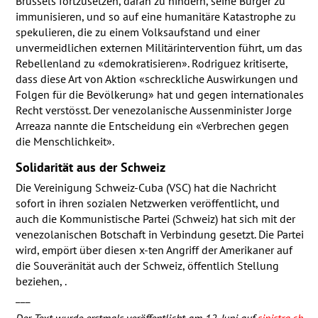
Brüssels fortzusetzen, daran zu hindern, seine Bürger zu
immunisieren, und so auf eine humanitäre Katastrophe zu
spekulieren, die zu einem Volksaufstand und einer
unvermeidlichen externen Militärintervention führt, um das
Rebellenland zu «demokratisieren». Rodriguez kritiserte,
dass diese Art von Aktion «schreckliche Auswirkungen und
Folgen für die Bevölkerung» hat und gegen internationales
Recht verstösst. Der venezolanische Aussenminister Jorge
Arreaza nannte die Entscheidung ein «Verbrechen gegen
die Menschlichkeit».
Solidarität aus der Schweiz
Die Vereinigung Schweiz-Cuba (
VSC
) hat die Nachricht
sofort in ihren sozialen Netzwerken veröffentlicht, und
auch die Kommunistische Partei (Schweiz) hat sich mit der
venezolanischen Botschaft in Verbindung gesetzt. Die Partei
wird, empört über diesen x-ten Angriff der Amerikaner auf
die Souveränität auch der Schweiz, öffentlich Stellung
beziehen, .
___
Der Text wurde erstmals veröffentlicht am 12. Juni auf
sinistra.ch
.