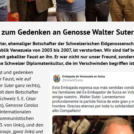
 zum Gedenken an Genosse Walter Suter
ter, ehemaliger Botschafter der Schweizerischen Eidgenossenscha
blik Venezuela von 2003 bis 2007, ist verstorben. Wir sind tief 
it geballter Faust an ihn. Er war nicht nur unser Freund, sonder
se Schweizer Diplomatenkultur, die im Verschwinden begriffen ist
egt und gedenken
r Faust, wie auf
r Suter
ganz rechts),
it dem Botschafter
Schweiz S. E.
César
ks), Genosse
Carolus
r internationalen
Kommunistischen
3. von links), und den
Araujo_(ganz links) und