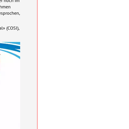
ber noch im
Rahmen
esprochen,
l» (
COSI
),