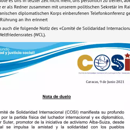
te es uns in letzter Zeit nicht mehr, uns persönlich zu treffen, a
e er als Redner zusammen mit unserem politischen Sekretär im 
anischen diplomatischen Korps einberufenen Telefonkonferenz g
 Rührung an ihn erinnert
auch die folgende Notiz des «Comité de Solidaridad Internaciona
eltfriedensrates (
WCL
).