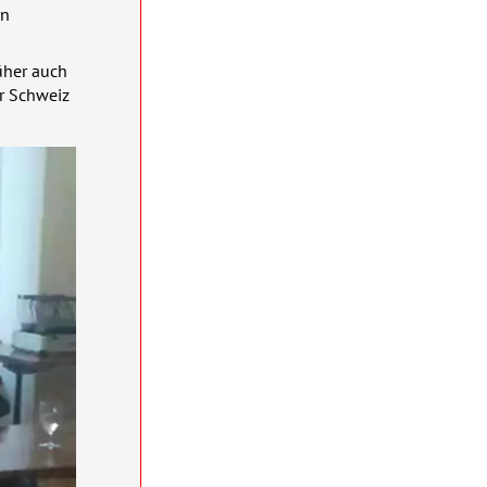
en
üher auch
r Schweiz