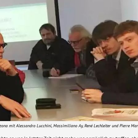
nzona mit Alessandro Lucchini, Massimiliano Ay, René Lechleiter und Pierre Ma