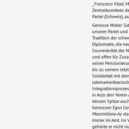
_Francesco Vitali
, 
Zentralkomitees d
Partei (Schweiz),
Genosse
Walter Sut
unserer Partei und 
Tradition der schw
Diplomatie, die neu
Souveränität der N
und offen für Zusa
seiner Pensionieru
bis zu seinem letz
Solidarität mit de
lateinamerikanisc
Integrationsproze
in Arzo den Verein
dessen Spitze auc
Genossen
Egon Can
Massimiliano Ay
sta
immer im Amt. Im 
gehörte er nicht n