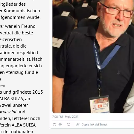
Mitglieder des
er Kommunistischen
 aufgenommen wurde.
er
war ein Freund
vertrat die beste
eizerischen
trale, die die
ationen respektiert
mmenarbeit ist. Nach
ng engagierte er sich
ten Atemzug für die
m
hen
ss und gründete 2013
ALBA
SUIZA
, an
h zwei unserer
evascini
und
nden, letzterer noch
Verein
ALBA
SUIZA
ur der nationalen