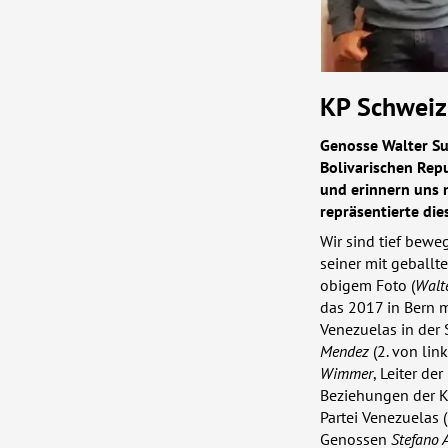
KP Schweiz
Genosse Walter Su
Bolivarischen Repu
und erinnern uns m
repräsentierte die
Wir sind tief bew
seiner mit geballte
obigem Foto (
Walte
das 2017 in Bern m
Venezuelas in der 
Mendez
(2. von lin
Wimmer
, Leiter de
Beziehungen der 
Partei Venezuelas (
Genossen
Stefano 