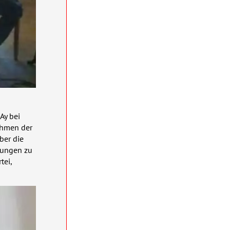
Ay bei
ahmen der
ber die
hungen zu
tei,