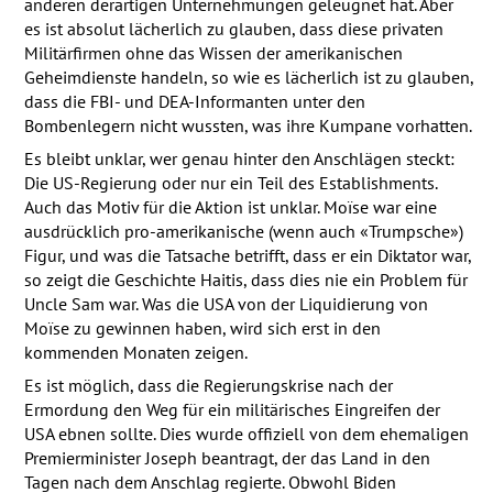
anderen derartigen Unternehmungen geleugnet hat. Aber
es ist absolut lächerlich zu glauben, dass diese privaten
Militärfirmen ohne das Wissen der amerikanischen
Geheimdienste handeln, so wie es lächerlich ist zu glauben,
dass die
FBI
- und
DEA
-Informanten unter den
Bombenlegern nicht wussten, was ihre Kumpane vorhatten.
Es bleibt unklar, wer genau hinter den Anschlägen steckt:
Die US-Regierung oder nur ein Teil des Establishments.
Auch das Motiv für die Aktion ist unklar. Moïse war eine
ausdrücklich pro-amerikanische (wenn auch «Trumpsche»)
Figur, und was die Tatsache betrifft, dass er ein Diktator war,
so zeigt die Geschichte Haitis, dass dies nie ein Problem für
Uncle Sam war. Was die
USA
von der Liquidierung von
Moïse zu gewinnen haben, wird sich erst in den
kommenden Monaten zeigen.
Es ist möglich, dass die Regierungskrise nach der
Ermordung den Weg für ein militärisches Eingreifen der
USA
ebnen sollte. Dies wurde offiziell von dem ehemaligen
Premierminister Joseph beantragt, der das Land in den
Tagen nach dem Anschlag regierte. Obwohl Biden