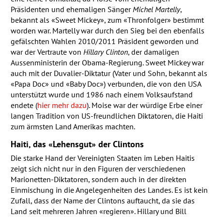
Präsidenten und ehemaligen Sänger
Michel Martelly
,
bekannt als «Sweet Mickey», zum «Thronfolger» bestimmt
worden war. Martelly war durch den Sieg bei den ebenfalls
gefälschten Wahlen 2010/2011 Präsident geworden und
war der Vertraute von
Hillary Clinton
, der damaligen
Aussenministerin der Obama-Regierung. Sweet Mickey war
auch mit der Duvalier-Diktatur (Vater und Sohn, bekannt als
«Papa Doc» und «Baby Doc») verbunden, die von den
USA
unterstützt wurde und 1986 nach einem Volksaufstand
endete (
hier mehr dazu
). Moise war der würdige Erbe einer
langen Tradition von US-freundlichen Diktatoren, die Haiti
zum ärmsten Land Amerikas machten.
Haiti, das «Lehensgut» der Clintons
Die starke Hand der Vereinigten Staaten im Leben Haitis
zeigt sich nicht nur in den Figuren der verschiedenen
Marionetten-Diktatoren, sondern auch in der direkten
Einmischung in die Angelegenheiten des Landes. Es ist kein
Zufall, dass der Name der Clintons auftaucht, da sie das
Land seit mehreren Jahren «regieren». Hillary und Bill