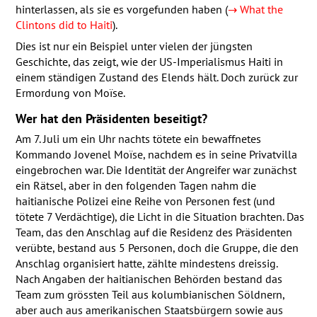
hinterlassen, als sie es vorgefunden haben (
→ What the
Clintons did to Haiti
).
Dies ist nur ein Beispiel unter vielen der jüngsten
Geschichte, das zeigt, wie der US-Imperialismus Haiti in
einem ständigen Zustand des Elends hält. Doch zurück zur
Ermordung von Moïse.
Wer hat den Präsidenten beseitigt?
Am 7. Juli um ein Uhr nachts tötete ein bewaffnetes
Kommando Jovenel Moïse, nachdem es in seine Privatvilla
eingebrochen war. Die Identität der Angreifer war zunächst
ein Rätsel, aber in den folgenden Tagen nahm die
haitianische Polizei eine Reihe von Personen fest (und
tötete 7 Verdächtige), die Licht in die Situation brachten. Das
Team, das den Anschlag auf die Residenz des Präsidenten
verübte, bestand aus 5 Personen, doch die Gruppe, die den
Anschlag organisiert hatte, zählte mindestens dreissig.
Nach Angaben der haitianischen Behörden bestand das
Team zum grössten Teil aus kolumbianischen Söldnern,
aber auch aus amerikanischen Staatsbürgern sowie aus