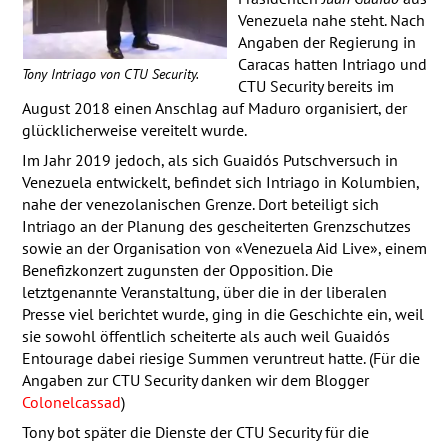
Venezuela nahe steht. Nach
Angaben der Regierung in
Caracas hatten Intriago und
Tony Intriago von
CTU
Security.
CTU
Security bereits im
August 2018 einen Anschlag auf Maduro organisiert, der
glücklicherweise vereitelt wurde.
Im Jahr 2019 jedoch, als sich Guaidós Putschversuch in
Venezuela entwickelt, befindet sich Intriago in Kolumbien,
nahe der venezolanischen Grenze. Dort beteiligt sich
Intriago an der Planung des gescheiterten Grenzschutzes
sowie an der Organisation von «Venezuela Aid Live», einem
Benefizkonzert zugunsten der Opposition. Die
letztgenannte Veranstaltung, über die in der liberalen
Presse viel berichtet wurde, ging in die Geschichte ein, weil
sie sowohl öffentlich scheiterte als auch weil Guaidós
Entourage dabei riesige Summen veruntreut hatte. (Für die
Angaben zur
CTU
Security danken wir dem Blogger
Colonelcassad
)
Tony bot später die Dienste der
CTU
Security für die