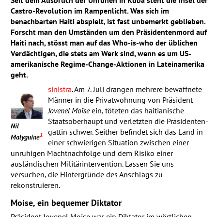
Castro-Revolution im Rampenlicht. Was sich im
benachbarten Haiti abspielt, ist fast unbemerkt geblieben.
Forscht man den Umständen um den Präsidentenmord auf
Haiti nach, stösst man auf das Who-is-who der üblichen
Verdächtigen, die stets am Werk sind, wenn es um US-
amerikanische Regime-Change-Aktionen in Lateinamerika
geht.
sinistra
. Am 7. Juli drangen mehrere bewaffnete
Männer in die Privatwohnung von Präsident
Jovenel Moïse
ein, töteten das haitianische
Staatsoberhaupt und verletzten die Präsidenten­
Nil
gattin schwer. Seither befindet sich das Land in
1
Malyguine
einer schwierigen Situation zwischen einer
unruhigen Macht­nachfolge und dem Risiko einer
ausländischen Militär­intervention. Lassen Sie uns
versuchen, die Hinter­gründe des Anschlags zu
rekonstruieren.
Moise, ein bequemer Diktator
Präsident Jovenel Moise war ein Diktator im wörtlichen