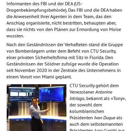
Informanten des
FBI
und der
DEA
(US-
Drogenbekämpfungsbehörde). Das
FBI
und die
DEA
haben
die Anwesenheit ihrer Agenten in dem Team, das den
Anschlag organisierte, nicht bestritten, behaupten aber,
dass sie nichts von den Plänen zur Ermordung von Moïse
wussten.
Nach den Geständnissen der Verhafteten stand die Gruppe
von Bombenlegern unter dem Befehl von
CTU
Security,
einer privaten Sicherheitsfirma mit Sitz in Florida. Den
Geständnissen der Söldner zufolge wurde die Operation
seit November 2020 in der Zentrale des Unternehmens in
einem Vorort von Miami geplant.
CTU
Security gehört dem
Venezolaner
Antonino
Intriago
, bekannt als «Tony»,
der sowohl dem
kolumbianischen
Präsidenten
Ivan Duque
als
auch dem selbsternannten
Präsidenten
Juan Guaidó
aus