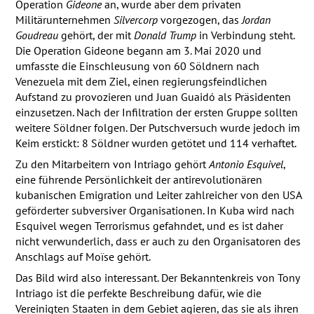
Operation
Gideone
an, wurde aber dem privaten
Militärunternehmen
Silvercorp
vorgezogen, das
Jordan
Goudreau
gehört, der mit
Donald Trump
in Verbindung steht.
Die Operation Gideone begann am 3. Mai 2020 und
umfasste die Einschleusung von 60 Söldnern nach
Venezuela mit dem Ziel, einen regierungsfeindlichen
Aufstand zu provozieren und Juan Guaidó als Präsidenten
einzusetzen. Nach der Infiltration der ersten Gruppe sollten
weitere Söldner folgen. Der Putschversuch wurde jedoch im
Keim erstickt: 8 Söldner wurden getötet und 114 verhaftet.
Zu den Mitarbeitern von Intriago gehört
Antonio Esquivel
,
eine führende Persönlichkeit der antirevolutionären
kubanischen Emigration und Leiter zahlreicher von den
USA
geförderter subversiver Organisationen. In Kuba wird nach
Esquivel wegen Terrorismus gefahndet, und es ist daher
nicht verwunderlich, dass er auch zu den Organisatoren des
Anschlags auf Moïse gehört.
Das Bild wird also interessant. Der Bekanntenkreis von Tony
Intriago ist die perfekte Beschreibung dafür, wie die
Vereinigten Staaten in dem Gebiet agieren, das sie als ihren