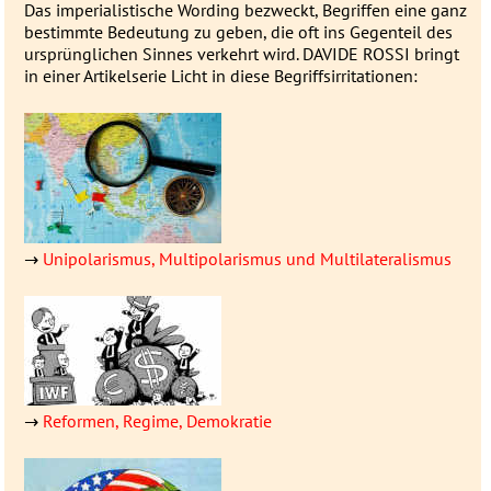
Das imperialistische Wording be­zweckt, Be­grif­fen eine ganz
be­stimmte Be­deu­­tung zu geben, die oft ins Gegen­­teil des
ur­sprüng­­lichen Sin­nes ver­­kehrt wird. DAVIDE ROSSI bringt
in einer Artikel­serie Licht in diese Be­griffs­ir­ri­ta­tionen:
→
Unipolarismus, Multipolarismus und Multilateralismus
→
Reformen, Regime, Demokratie