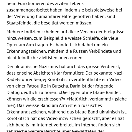
beim Funktionieren des zivilen Lebens
zusammengearbeitet haben, indem sie beispielsweise bei
der Verteilung humanitärer Hilfe geholfen haben, sind
Staatsfeinde, die beseitigt werden müssen.
Mehrere Indizien scheinen auf diese Version der Ereignisse
hinzuweisen, zum Beispiel die weisse Schleife, die viele
Opfer am Arm tragen. Es handelt sich dabei um ein
Erkennungszeichen, mit dem die Russen Verbündete und
nicht feindliche Zivilisten anerkennen.
Der ukrainische Nazismus hat auch das grosse Verdienst,
dass er seine Absichten klar formuliert: Der bekannte Nazi-
Rädelsführer Sergej Korotkitsch veröffentlichte ein Video
von einer Patrouille in Butscha. Darin ist der folgende
Dialog deutlich zu hören: «Die Typen ohne blaue Bänder,
können wir die erschiessen?» «Natürlich, verdammt!» (siehe
hier). Das weisse Band am Arm ist ein russisches
Erkennungszeichen, während das blaue Band ukrainisch ist.
Korotkitsch hat das Video inzwischen gelöscht, aber es hat
sich bereits im Internet verbreitet. Im Internet finden sich
zahlreiche weitere Berichte über Gewalttaten der