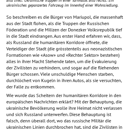
Bild links: Ukrainische Truppen in einer Turnhalle. Bild rechts: Ein
ukrainisches gepanzertes Fahrzeug im Innenhof einer Wohnsiedlung.
So beschreiben es die Bürger von Mariupol, die massenhaft
aus der Stadt flohen, als die Truppen der Russischen
Föderation und die Milizen der Donezker Volksrepublik tief
in die Stadt eindrangen. Aus erster Hand erfahren wir, dass,
als Russland die humanitären Korridore öffnete, die
Verteidiger der Stadt (die grösstenteils aus neonazistischen
Formationen wie «Asow» und «Rechter Sektor» bestehen)
alles in ihrer Macht Stehende taten, um die Evakuierung
der Zivilisten zu verhindern, und sogar auf die fliehenden
Bürger schossen. Viele unschuldige Menschen starben,
durchlöchert von Kugeln in ihren Autos, als sie versuchten,
der Falle zu entkommen.
Wie wurde das Scheitern der humanitären Korridore in den
europäischen Nachrichten erklärt? Mit der Behauptung, die
ukrainische Bevölkerung wolle ihre Heimat nicht verlassen
und sich Russland unterwerfen. Diese Behauptung ist
falsch, denn überall dort, wo das russische Militär die
ukrainischen Linien durchbrochen hat, sind die Zivilisten in