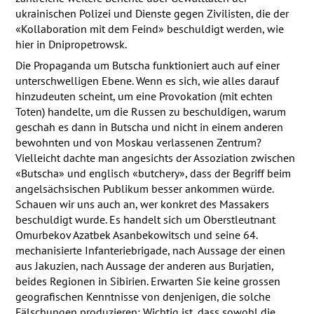
ukrainischen Polizei und Dienste gegen Zivilisten, die der
«Kollaboration mit dem Feind» beschuldigt werden, wie
hier in Dnipropetrowsk.
Die Propaganda um Butscha funktioniert auch auf einer
unterschwelligen Ebene. Wenn es sich, wie alles darauf
hinzudeuten scheint, um eine Provokation (mit echten
Toten) handelte, um die Russen zu beschuldigen, warum
geschah es dann in Butscha und nicht in einem anderen
bewohnten und von Moskau verlassenen Zentrum?
Vielleicht dachte man angesichts der Assoziation zwischen
«Butscha» und englisch «butchery», dass der Begriff beim
angelsächsischen Publikum besser ankommen würde.
Schauen wir uns auch an, wer konkret des Massakers
beschuldigt wurde. Es handelt sich um Oberstleutnant
Omurbekov Azatbek Asanbekowitsch und seine 64.
mechanisierte Infanteriebrigade, nach Aussage der einen
aus Jakuzien, nach Aussage der anderen aus Burjatien,
beides Regionen in Sibirien. Erwarten Sie keine grossen
geografischen Kenntnisse von denjenigen, die solche
Fälschungen produzieren: Wichtig ist, dass sowohl die