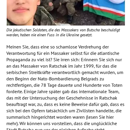
Die jakutischen Soldaten, die des Massakers von Butscha beschuldigt
werden, haben nie einen Fuss in die Ukraine gesetzt.
Meinen Sie, dass eine so schamlose Verdrehung der
Verantwortung für ein Massaker selbst für die atlantische
Propaganda zu viel ist? Sie irren sich: Erinnern Sie sich nur
an das Massaker von Ratschak im Jahr 1999, für das die
serbischen Streitkräfte verantwortlich gemacht wurden, um
den Beginn der Nato-Bombardierung Belgrads zu
rechtfertigen, die 78 Tage dauerte und Hunderte von Toten
forderte. Einige Jahre später gab das internationale Team,
das mit der Untersuchung der Geschehnisse in Ratschak
beauftragt war, zu, dass es keine Beweise dafür gab, dass es
sich bei den Opfern tatsächlich um Zivilisten handelte, die
summarisch hingerichtet worden waren (lesen Sie hier
mehr). Wir können uns vorstellen, dass die unglückliche
Stadt Butscha nun vor der gleichen Aufgabe steht.