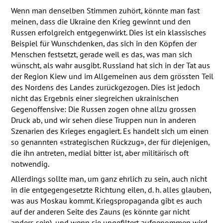
Wenn man denselben Stimmen zuhört, könnte man fast
meinen, dass die Ukraine den Krieg gewinnt und den
Russen erfolgreich entgegenwirkt. Dies ist ein klassisches
Beispiel für Wunschdenken, das sich in den Köpfen der
Menschen festsetzt, gerade weil es das, was man sich
wünscht, als wahr ausgibt. Russland hat sich in der Tat aus
der Region Kiew und im Allgemeinen aus dem grössten Teil
des Nordens des Landes zurückgezogen. Dies ist jedoch
nicht das Ergebnis einer siegreichen ukrainischen
Gegenoffensive: Die Russen zogen ohne allzu grossen
Druck ab, und wir sehen diese Truppen nun in anderen
Szenarien des Krieges engagiert. Es handelt sich um einen
so genannten «strategischen Rückzug», der für diejenigen,
die ihn antreten, medial bitter ist, aber militärisch oft
notwendig.
Allerdings sollte man, um ganz ehrlich zu sein, auch nicht
in die entgegengesetzte Richtung eilen, d. h. alles glauben,
was aus Moskau kommt. Kriegspropaganda gibt es auch
auf der anderen Seite des Zauns (es könnte gar nicht
anders sein), und wenn sie ungefiltert aufgenommen wird,