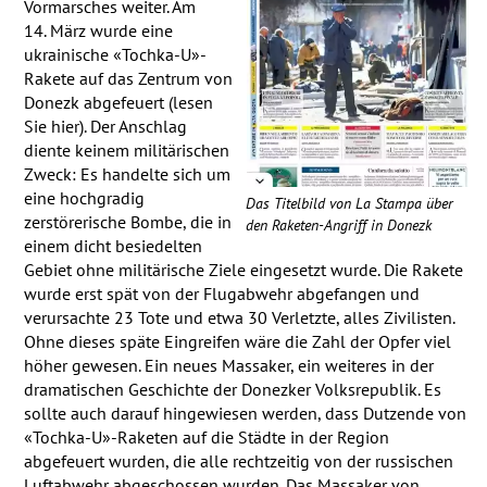
Vormarsches weiter. Am
14. März wurde eine
ukrainische «Tochka-U»-
Rakete auf das Zentrum von
Donezk abgefeuert (lesen
Sie hier). Der Anschlag
diente keinem militärischen
Zweck: Es handelte sich um
eine hochgradig
Das Titelbild von La Stampa über
zerstörerische Bombe, die in
den Raketen-Angriff in Donezk
einem dicht besiedelten
Gebiet ohne militärische Ziele eingesetzt wurde. Die Rakete
wurde erst spät von der Flugabwehr abgefangen und
verursachte 23 Tote und etwa 30 Verletzte, alles Zivilisten.
Ohne dieses späte Eingreifen wäre die Zahl der Opfer viel
höher gewesen. Ein neues Massaker, ein weiteres in der
dramatischen Geschichte der Donezker Volksrepublik. Es
sollte auch darauf hingewiesen werden, dass Dutzende von
«Tochka-U»-Raketen auf die Städte in der Region
abgefeuert wurden, die alle rechtzeitig von der russischen
Luftabwehr abgeschossen wurden. Das Massaker von