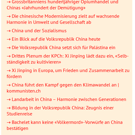
→ Gross­britan­niens hundert­jähriger Opium­handel und
Chinas «Jahr­hundert der Demü­ti­gung»
→ Die chinesische Moder­ni­sierung zielt auf wachsende
Harmonie in Umwelt und Gesell­schaft ab
→ China und der Sozialismus
→ Ein Blick auf die Volksrepublik China heute
→ Die Volksrepublik China setzt sich für Palästina ein
→ Drittes Plenum der KPCh: Xi Jinping lädt dazu ein, «Selb­
stän­dig­keit zu kultivieren»
→ Xi Jinping in Europa, um Frieden und Zusammen­arbeit zu
fördern
→ China führt den Kampf gegen den Klimawandel an |
kommunisten.ch
→ Landarbeit in China – Harmonie zwischen Generationen
→ Bildung in der Volksrepublik China: Zeugnis einer
Studienreise
→ Bachelet kann keine «Völkermord»-Vorwürfe an China
bestätigen