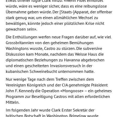
Etwas offener fügte Clark hinzu: «Wenn Fidel ermordet
würde, wäre es weniger sicher, dass es eine reibungslose
Übernahme geben würde. Der [Staats-]Apparat, der offenbar
stark genug war, um einen allmählichen Wechsel zu
bewältigen, könnte jedoch einer plötzlichen Krise nicht
gewachsen sein».
Die Enthüllungen werfen neue Fragen darüber auf, wie viel
Grossbritannien von den geheimen Bemühungen
Washingtons wusste, Castro zu stürzen. Die subversive
Diskussion kam Monate, nachdem das Weisse Haus die
diplomatischen Beziehungen zu Havanna abgebrochen
und einen gescheiterten Invasionsversuch in der
kubanischen Schweinebucht unternommen hatte.
Nur wenige Tage nach dem Treffen zwischen dem
Vereinigten Königreich und der
CIA
genehmigte Präsident
John F. Kennedy die Operation «Mongoose» – ein geheimes
Programm zur Beseitigung Castros mit allen erforderlichen
Mitteln.
Im folgenden Jahr wurde Clark Erster Sekretär der
britischen Botschaft in Washington. Brimelow wurde