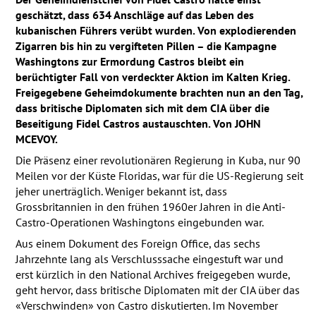
geschätzt, dass 634 Anschläge auf das Leben des
kubanischen Führers verübt wurden. Von explodierenden
Zigarren bis hin zu vergifteten Pillen – die Kampagne
Washingtons zur Ermordung Castros bleibt ein
berüchtigter Fall von verdeckter Aktion im Kalten Krieg.
Freigegebene Geheimdokumente brachten nun an den Tag,
dass britische Diplomaten sich mit dem
CIA
über die
Beseitigung Fidel Castros austauschten. Von
JOHN
MCEVOY
.
Die Präsenz einer revolutionären Regierung in Kuba, nur 90
Meilen vor der Küste Floridas, war für die US-Regierung seit
jeher unerträglich. Weniger bekannt ist, dass
Grossbritannien in den frühen 1960er Jahren in die Anti-
Castro-Operationen Washingtons eingebunden war.
Aus einem Dokument des Foreign Office, das sechs
Jahrzehnte lang als Verschlusssache eingestuft war und
erst kürzlich in den National Archives freigegeben wurde,
geht hervor, dass britische Diplomaten mit der
CIA
über das
«Verschwinden» von Castro diskutierten. Im November