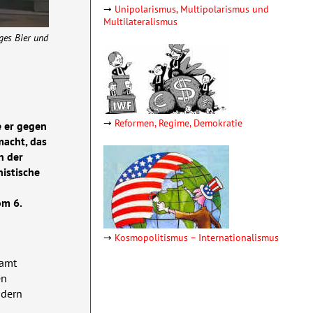
→
Unipolarismus, Multipolarismus und
Multilateralismus
iges Bier und
→
Reformen, Regime, Demokratie
e er gegen
macht, das
n der
histische
om 6.
→
Kosmopolitismus – Inter­natio­nalismus
samt
en
ndern