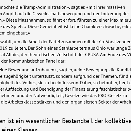
mochte die Trump-Administration», sagt er, «mit ihrer massiven
m Angriff auf die Gewerkschaftsbewegung und der Lockerung der
.» Diese Massnahmen, so fährt er fort, führten zu einer Maximier
e des Spiels.» Diese Gemeinheit ist keine Charakterschwäche, erklä
stem eingebaut.»
wählt, um die Arbeit der Partei zusammen mit der Co-Vorsitzende
19 zu leiten. Der Sohn eines Stahlarbeiters aus Ohio war lange Z
cal Affairs, der theoretischen Zeitschrift der
CPUSA
. Am Ende des V
 der Kommunistischen Partei dar:
, eine Bewegung aufzubauen», sagt er, «eine Bewegung, die Kandid
teizugehörigkeit unterstützt, sondern aufgrund der Themen, für die
igkeit des Volkes, sie zu beeinflussen». Daher, so betont er, liegt 
er Aufdeckung und Beendigung der Finanzierung faschistischer po
rnehmen und der Notwendigkeit, Gesetze wie das
PRO
-Gesetz zu
 die Arbeiterklasse stärken und den organisierten Sektor der Arbei
n ist ein wesentlicher Bestandteil der kollektiv
 einer Klasse»