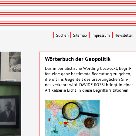
Suchen
Sitemap
Impressum
Newsletter
Wörterbuch der Geopolitik
Das imperialistische Wording be­zweckt, Be­grif­
fen eine ganz be­stimmte Be­deu­­tung zu geben,
die oft ins Gegen­­teil des ur­sprüng­­lichen Sin­
nes ver­­kehrt wird. DAVIDE ROSSI bringt in einer
Artikel­serie Licht in diese Be­griffs­ir­ri­ta­tionen: