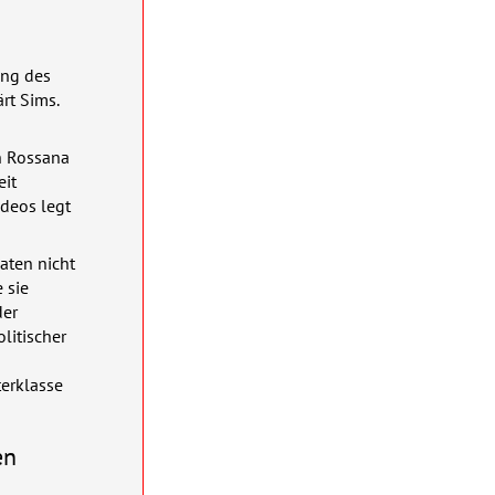
ung des
rt Sims.
n Rossana
eit
ideos legt
aten nicht
 sie
der
litischer
terklasse
en