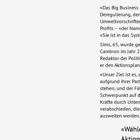
«Das Big Business 
Deregulierung, de
Umweltvorschriften
Profits – «der Nam
«Sie ist in das Sy
Sims, 65, wurde ge
Cambron im Jahr 20
Redaktor der Politi
er den Aktionsplan
«Unser Ziel ist es
aufgrund ihrer Par
stehen, und der Fäh
Schwerpunkt auf d
Kräfte durch Unte
verabschieden, die
ausweiten werden.
«Wähle
Aktion