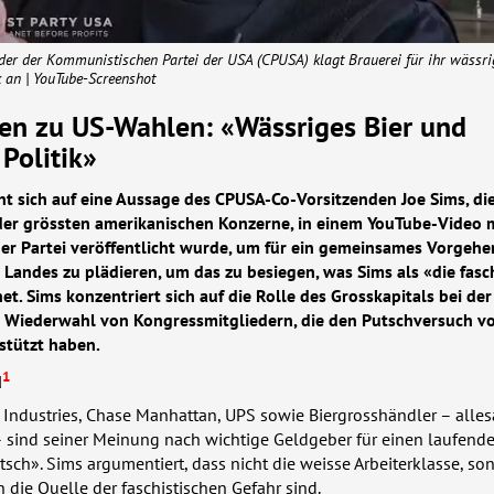
nder der Kommunistischen Partei der
USA
(
CPUSA
) klagt Brauerei für ihr wässr
ik an | YouTube-Screenshot
n zu US-Wahlen: «Wässriges Bier und
 Politik»
ht sich auf eine Aussage des
CPUSA
-Co-Vorsitzenden Joe Sims, di
 der grössten amerikanischen Konzerne, in einem YouTube-Video 
er Partei veröffentlicht wurde, um für ein gemeinsames Vorgehe
 Landes zu plädieren, um das zu besiegen, was Sims als «die fasc
et. Sims konzentriert sich auf die Rolle des Grosskapitals bei der
 Wiederwahl von Kongressmitgliedern, die den Putschversuch v
stützt haben.
1
d
Industries, Chase Manhattan,
UPS
sowie Biergrosshändler – alle
sind seiner Meinung nach wichtige Geldgeber für einen laufend
sch». Sims argumentiert, dass nicht die weisse Arbeiterklasse, so
die Quelle der faschistischen Gefahr sind.