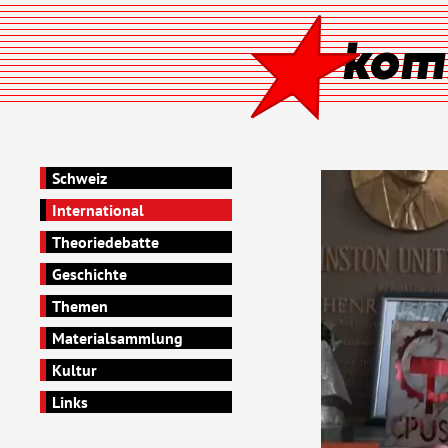
Schweiz
International
Theoriedebatte
Geschichte
Themen
Materialsammlung
Kultur
Links