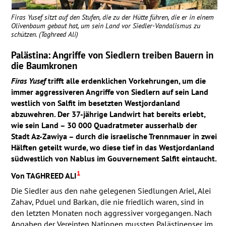
Firas Yusef sitzt auf den Stufen, die zu der Hütte führen, die er in einem
Olivenbaum gebaut hat, um sein Land vor Siedler-Vandalismus zu
schützen. (Taghreed Ali)
Palästina: Angriffe von Siedlern treiben Bauern in
die Baumkronen
Firas Yusef
trifft alle erdenklichen Vorkehrungen, um die
immer aggressiveren Angriffe von Siedlern auf sein Land
westlich von Salfit im besetzten Westjordanland
abzuwehren. Der 37-jährige Landwirt hat bereits erlebt,
wie sein Land – 30 000 Quadratmeter ausserhalb der
Stadt Az-Zawiya – durch die israelische Trennmauer in zwei
Hälften geteilt wurde, wo diese tief in das Westjordanland
südwestlich von Nablus im Gouvernement Salfit eintaucht.
1
Von
TAGHREED
ALI
Die Siedler aus den nahe gelegenen Siedlungen Ariel, Alei
Zahav, Pduel und Barkan, die nie friedlich waren, sind in
den letzten Monaten noch aggressiver vorgegangen. Nach
Angaben der Vereinten Nationen mussten Palästinenser im