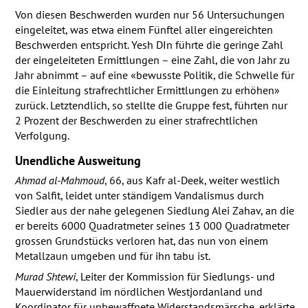
Von diesen Beschwerden wurden nur 56 Untersuchungen
eingeleitet, was etwa einem Fünftel aller eingereichten
Beschwerden entspricht. Yesh DIn führte die geringe Zahl
der eingeleiteten Ermittlungen – eine Zahl, die von Jahr zu
Jahr abnimmt – auf eine «bewusste Politik, die Schwelle für
die Einleitung strafrechtlicher Ermittlungen zu erhöhen»
zurück. Letztendlich, so stellte die Gruppe fest, führten nur
2 Prozent der Beschwerden zu einer strafrechtlichen
Verfolgung.
Unendliche Ausweitung
Ahmad al-Mahmoud
, 66, aus Kafr al-Deek, weiter westlich
von Salfit, leidet unter ständigem Vandalismus durch
Siedler aus der nahe gelegenen Siedlung Alei Zahav, an die
er bereits 6000 Quadratmeter seines 13 000 Quadratmeter
grossen Grundstücks verloren hat, das nun von einem
Metallzaun umgeben und für ihn tabu ist.
Murad Shtewi
, Leiter der Kommission für Siedlungs- und
Mauerwiderstand im nördlichen Westjordanland und
Koordinator für unbewaffnete Widerstandsmärsche, erklärte