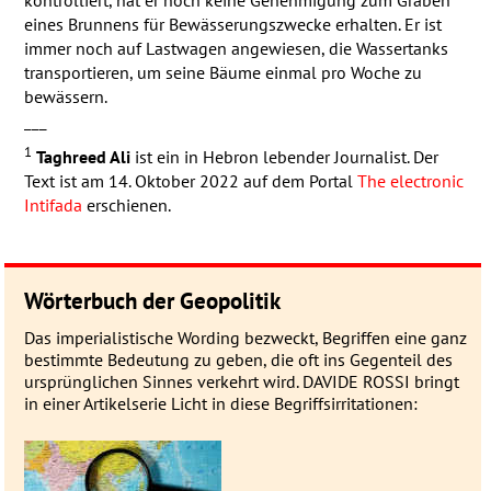
eines Brunnens für Bewässerungszwecke erhalten. Er ist
immer noch auf Lastwagen angewiesen, die Wassertanks
transportieren, um seine Bäume einmal pro Woche zu
bewässern.
___
1
Taghreed Ali
ist ein in Hebron lebender Journalist. Der
Text ist am 14. Oktober 2022 auf dem Portal
The electronic
Intifada
erschienen.
Wörterbuch der Geopolitik
Das imperialistische Wording be­zweckt, Be­grif­fen eine ganz
be­stimmte Be­deu­­tung zu geben, die oft ins Gegen­­teil des
ur­sprüng­­lichen Sin­nes ver­­kehrt wird. DAVIDE ROSSI bringt
in einer Artikel­serie Licht in diese Be­griffs­ir­ri­ta­tionen: