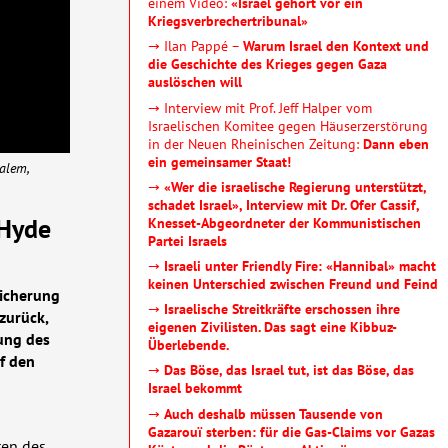
einem Video:
«Israel gehört vor ein
Kriegsverbrechertribunal»
→ Ilan Pappé –
Warum Israel den Kontext und
die Geschichte des Krieges gegen Gaza
auslöschen will
→ Interview mit Prof. Jeff Halper vom
Israelischen Komitee gegen Häuserzerstörung
in der Neuen Rheinischen Zeitung:
Dann eben
ein gemeinsamer Staat!
alem,
→
«Wer die israelische Regierung unterstützt,
schadet Israel», Interview mit Dr. Ofer Cassif,
 Hyde
Knesset-Abgeordneter der Kommunistischen
Partei Israels
→
Israeli unter Friendly Fire: «Hannibal» macht
keinen Unterschied zwischen Freund und Feind
sicherung
→
Israelische Streitkräfte erschossen ihre
zurück,
eigenen Zivilisten. Das sagt eine Kibbuz-
ung des
Überlebende.
uf den
→
Das Böse, das Israel tut, ist das Böse, das
Israel bekommt
→
Auch deshalb müssen Tausende von
Gazarouï sterben: für die Gas-Claims vor Gazas
ten des