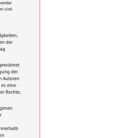
ovember
n sind.
igkeiten,
en der
aag
n gewidmet
igung der
en Autoren
 es eine
er Rechte,
eigenen
r
innerhalb
den