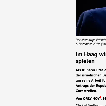
Der ehemalige Präsiden
8. Dezember 2019. (Yo
Im Haag wir
spielen
Als früherer Präsi
der israelischen B
um seine Arbeit f
Antrags der Republ
Gazastreifen.
1
Von
ORLY
NOY
, 
Die Ankündigung, 