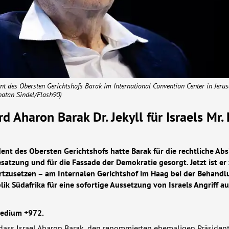
t des Obersten Gerichtshofs Barak im International Convention Center in Jerus
natan Sindel/Flash90)
d Aharon Barak Dr. Jekyll für Israels Mr.
dent des Obersten Gerichtshofs hatte Barak für die rechtliche Ab
esatzung und für die Fassade der Demokratie gesorgt. Jetzt ist er 
ortzusetzen – am Internalen Gerichtshof im Haag bei der Behandl
ik Südafrika für eine sofortige Aussetzung von Israels Angriff a
Medium +972.
dass Israel Aharon Barak, den renommierten ehemaligen Präsiden