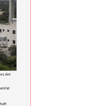
rt, Beit
Jami’at
haft