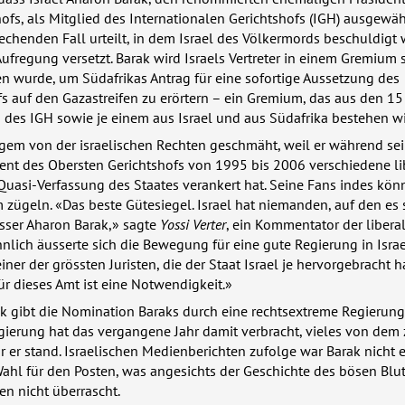
ofs, als Mitglied des Internationalen Gerichtshofs (
IGH
) ausgewähl
chenden Fall urteilt, in dem Israel des Völkermords beschuldigt w
Aufregung versetzt. Barak wird Israels Vertreter in einem Gremium s
en wurde, um Südafrikas Antrag für eine sofortige Aussetzung des
ffs auf den Gazastreifen zu erörtern – ein Gremium, das aus den 15
n des
IGH
sowie je einem aus Israel und aus Südafrika bestehen wi
ngem von der israelischen Rechten geschmäht, weil er während sei
dent des Obersten Gerichtshofs von 1995 bis 2006 verschiedene li
Quasi-Verfassung des Staates verankert hat. Seine Fans indes kön
zügeln. «Das beste Gütesiegel. Israel hat niemanden, auf den es 
sser Aharon Barak,» sagte
Yossi Verter
, ein Kommentator der libera
hnlich äusserte sich die Bewegung für eine gute Regierung in Israe
einer der grössten Juristen, die der Staat Israel je hervorgebracht h
r dieses Amt ist eine Notwendigkeit.»
ck gibt die Nomination Baraks durch eine rechtsextreme Regierung
gierung hat das vergangene Jahr damit verbracht, vieles von dem 
 er stand. Israelischen Medienberichten zufolge war Barak nicht 
ahl für den Posten, was angesichts der Geschichte des bösen Blu
n nicht überrascht.