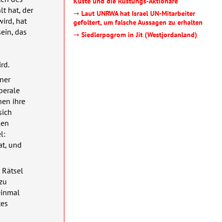
Küste und die Rüstungs-Aktionäre
t hat, der
→
Laut UNRWA hat Israel UN-Mitarbeiter
ird, hat
gefoltert, um falsche Aussagen zu erhalten
ein, das
→
Siedlerpogrom in Jit (Westjordanland)
rd.
ner
berale
nen ihre
sich
len
l:
at, und
 Rätsel
zu
einmal
tes