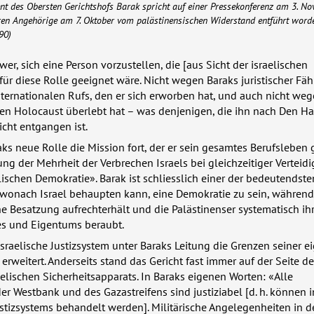
nt des Obersten Gerichtshofs Barak spricht auf einer Pressekonferenz am 3. N
ren Angehörige am 7. Oktober vom palästinensischen Widerstand entführt worde
90)
er, sich eine Person vorzustellen, die [aus Sicht der israelischen
für diese Rolle geeignet wäre. Nicht wegen Baraks juristischer Fäh
ternationalen Rufs, den er sich erworben hat, und auch nicht weg
den Holocaust überlebt hat – was denjenigen, die ihn nach Den H
icht entgangen ist.
aks neue Rolle die Mission fort, der er sein gesamtes Berufslebe
rung der Mehrheit der Verbrechen Israels bei gleichzeitiger Verteid
lischen Demokratie». Barak ist schliesslich einer der bedeutendst
 wonach Israel behaupten kann, eine Demokratie zu sein, während
he Besatzung aufrechterhält und die Palästinenser systematisch ihr
es und Eigentums beraubt.
 israelische Justizsystem unter Baraks Leitung die Grenzen seiner 
 erweitert. Anderseits stand das Gericht fast immer auf der Seite de
aelischen Sicherheitsapparats. In Baraks eigenen Worten: «Alle
r Westbank und des Gazastreifens sind justiziabel [d. h. können 
ustizsystems behandelt werden]. Militärische Angelegenheiten in 