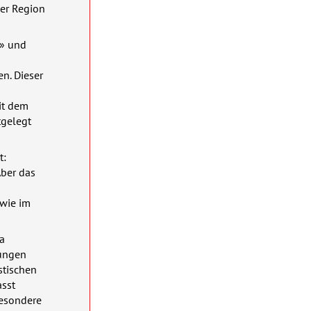
der Region
n» und
n. Dieser
n
it dem
tgelegt
t:
Aber das
 wie im
a
tungen
istischen
asst
besondere