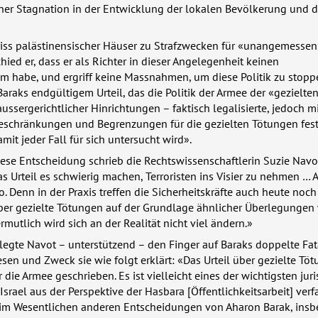
iner Stagnation in der Entwicklung der lokalen Bevölkerung und 
iss palästinensischer Häuser zu Strafzwecken für «unangemesse
chied er, dass er als Richter in dieser Angelegenheit keinen
 habe, und ergriff keine Massnahmen, um diese Politik zu stoppe
Baraks endgültigem Urteil, das die Politik der Armee der «gezielte
ussergerichtlicher Hinrichtungen – faktisch legalisierte, jedoch m
Beschränkungen und Begrenzungen für die gezielten Tötungen fes
it jeder Fall für sich untersucht wird».
iese Entscheidung schrieb die Rechtswissenschaftlerin Suzie Navo
s Urteil es schwierig machen, Terroristen ins Visier zu nehmen … 
o. Denn in der Praxis treffen die Sicherheitskräfte auch heute noch
er gezielte Tötungen auf der Grundlage ähnlicher Überlegungen
ermutlich wird sich an der Realität nicht viel ändern.»
legte Navot – unterstützend – den Finger auf Baraks doppelte Fat
en und Zweck sie wie folgt erklärt: «Das Urteil über gezielte Tö
 die Armee geschrieben. Es ist vielleicht eines der wichtigsten jur
srael aus der Perspektive der Hasbara [Öffentlichkeitsarbeit] verf
 im Wesentlichen anderen Entscheidungen von Aharon Barak, ins