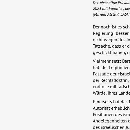
Der ehemalige Präside
2023 mit Familien, de
(Miriam Alster/FLASH
Dennoch ist es schw
Regierung] besser 
nicht wegen des in
Tatsache, dass er 
geschickt haben, n
Vielmehr setzt Bar
hat: der Legitimie
Fassade der «israe
der Rechtsdoktrin,
endlose militärisc
Würde, ihres Land
Einerseits hat das
Autorität erheblich
Positionen des isr
Angelegenheiten de
des israelischen J