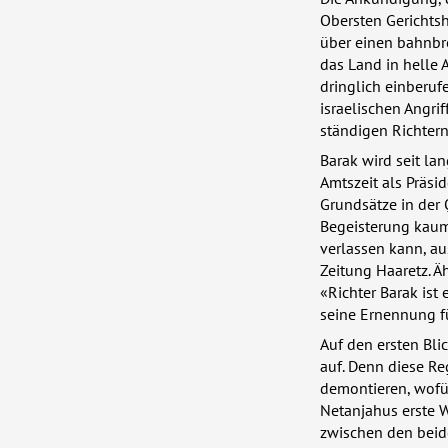
Obersten Gerichtsh
über einen bahnbre
das Land in helle 
dringlich einberuf
israelischen Angri
ständigen Richter
Barak wird seit la
Amtszeit als Präsi
Grundsätze in der 
Begeisterung kaum 
verlassen kann, au
Zeitung Haaretz. Ä
«Richter Barak ist 
seine Ernennung fü
Auf den ersten Bli
auf. Denn diese Re
demontieren, wofür
Netanjahus erste W
zwischen den beide