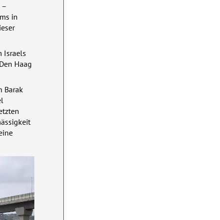
 –
oms in
ieser
m Israels
n Den Haag
n Barak
el
etzten
ässigkeit
eine