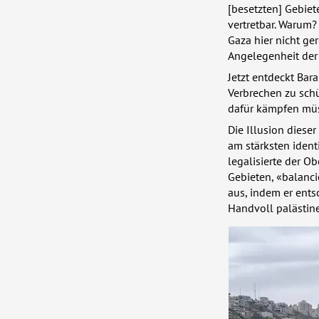
[besetzten] Gebiet
vertretbar. Warum?
Gaza hier nicht gere
Angelegenheit der
Jetzt entdeckt Bara
Verbrechen zu schü
dafür kämpfen mü
Die Illusion diese
am stärksten identi
legalisierte der O
Gebieten, «balanci
aus, indem er ents
Handvoll palästin