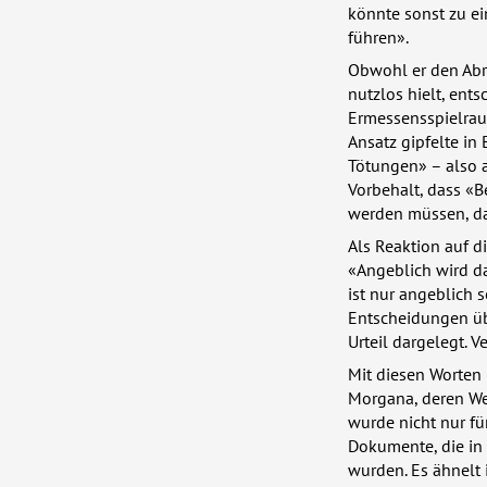
könnte sonst zu e
führen».
Obwohl er den Abr
nutzlos hielt, ents
Ermessensspielraum
Ansatz gipfelte in 
Tötungen» – also a
Vorbehalt, dass «
werden müssen, dam
Als Reaktion auf d
«Angeblich wird da
ist nur angeblich s
Entscheidungen üb
Urteil dargelegt. V
Mit diesen Worten 
Morgana, deren Wes
wurde nicht nur für
Dokumente, die in I
wurden. Es ähnelt