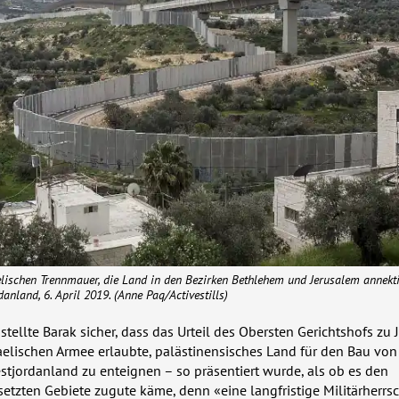
elischen Trennmauer, die Land in den Bezirken Bethlehem und Jerusalem annektie
danland, 6. April 2019. (Anne Paq/Activestills)
stellte Barak sicher, dass das Urteil des Obersten Gerichtshofs zu 
raelischen Armee erlaubte, palästinensisches Land für den Bau von
tjordanland zu enteignen – so präsentiert wurde, als ob es den
tzten Gebiete zugute käme, denn «eine langfristige Militärherrsc