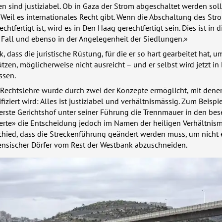
en sind justiziabel. Ob in Gaza der Strom abgeschaltet werden soll
 Weil es internationales Recht gibt. Wenn die Abschaltung des Str
chtfertigt ist, wird es in Den Haag gerechtfertigt sein. Dies ist in d
 Fall und ebenso in der Angelegenheit der Siedlungen.»
k, dass die juristische Rüstung, für die er so hart gearbeitet hat, u
tzen, möglicherweise nicht ausreicht – und er selbst wird jetzt i
ssen.
r Rechtslehre wurde durch zwei der Konzepte ermöglicht, mit dene
fiziert wird: Alles ist justiziabel und verhältnismässig. Zum Beispi
berste Gerichtshof unter seiner Führung die Trennmauer in den bes
erte» die Entscheidung jedoch im Namen der heiligen Verhältnism
chied, dass die Streckenführung geändert werden muss, um nicht 
ensischer Dörfer vom Rest der Westbank abzuschneiden.