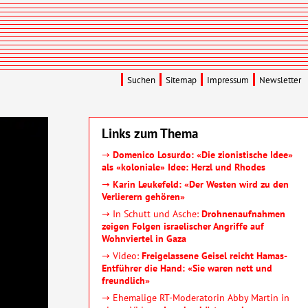
Suchen
Sitemap
Impressum
Newsletter
Links zum Thema
→
Domenico Losurdo: «Die zionistische Idee»
als «koloniale» Idee: Herzl und Rhodes
→
Karin Leukefeld: «Der Westen wird zu den
Verlierern gehören»
→ In Schutt und Asche:
Drohnenaufnahmen
zeigen Folgen israelischer Angriffe auf
Wohnviertel in Gaza
→ Video:
Freigelassene Geisel reicht Hamas-
Entführer die Hand: «Sie waren nett und
freundlich»
→ Ehemalige RT-Moderatorin Abby Martin in