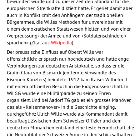
bewundert wurde und zu dieser Zeit den Standard für die
europäischen Streitkräfte diktiert hatte. Er geriet damit aber
auch in Konflikt «mit den Anhängern der traditionellen
Bürgerarmee, die Willes Methoden für unvereinbar mit
einem demokratischen Staatswesen hielten und von einer
‹Verpreussung› der Armee und von ‹Soldatenschinderei›
sprachen» (Zitat aus
Wikipedia
).
Der preussische Einfluss auf Oberst Wille war
offensichtlich: er sprach nur hochdeutsch und hatte enge
Verbindungen zur deutschen Aristokratie, so dass er die
Gräfin Clara von Bismarck (entfernte Verwandte des
Eisernen Kanzlers) heiratete. 1912 kam Kaiser Wilhelm II.
mit einem offiziellen Besuch in die Eidgenossenschaft. In
Wil SG wurde eine Militärparade zu seinen Ehren
organisiert. Und bei Aadorf TG gab es ein grosses Manöver,
das als «Kaisermanöver» in die Geschichte einging,
durchgeführt: Ulrich Wille wurde als Kommandant damit
beauftragt. Zwischen dem Schweizer Offizier und dem
deutschen Monarchen entstand eine feste Freundschaft, die
die Neutralität der Schweizer Armee in den schicksalhaften