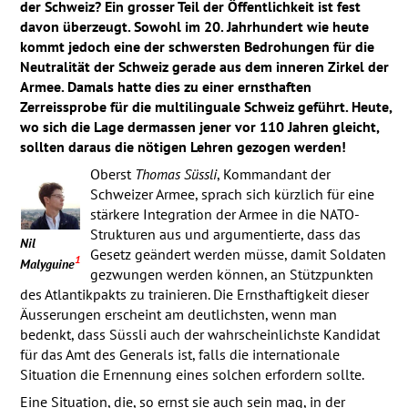
der Schweiz? Ein grosser Teil der Öffentlichkeit ist fest
davon überzeugt. Sowohl im 20. Jahrhundert wie heute
kommt jedoch eine der schwersten Bedrohungen für die
Neutralität der Schweiz gerade aus dem inneren Zirkel der
Armee. Damals hatte dies zu einer ernsthaften
Zerreissprobe für die multilinguale Schweiz geführt. Heute,
wo sich die Lage dermassen jener vor 110 Jahren gleicht,
sollten daraus die nötigen Lehren gezogen werden!
Oberst
Thomas Süssli
, Kommandant der
Schweizer Armee, sprach sich kürzlich für eine
stärkere Integration der Armee in die
NATO
-
Strukturen aus und argumentierte, dass das
Nil
Gesetz geändert werden müsse, damit Soldaten
1
Malyguine
gezwungen werden können, an Stützpunkten
des Atlantikpakts zu trainieren. Die Ernsthaftigkeit dieser
Äusserungen erscheint am deutlichsten, wenn man
bedenkt, dass Süssli auch der wahrscheinlichste Kandidat
für das Amt des Generals ist, falls die internationale
Situation die Ernennung eines solchen erfordern sollte.
Eine Situation, die, so ernst sie auch sein mag, in der