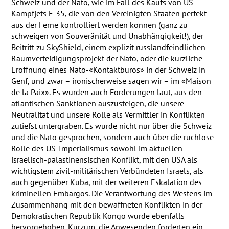
Schweiz und der Nato, wie im Fall des Kaufs von US-
Kampfjets F-35, die von den Vereinigten Staaten perfekt
aus der Ferne kontrolliert werden können (ganz zu
schweigen von Souveränität und Unabhängigkeit!), der
Beitritt zu SkyShield, einem explizit russlandfeindlichen
Raumverteidigungsprojekt der Nato, oder die kürzliche
Eröffnung eines Nato-«Kontaktbüros» in der Schweiz in
Genf, und zwar – ironischerweise sagen wir – im «Maison
de la Paix». Es wurden auch Forderungen laut, aus den
atlantischen Sanktionen auszusteigen, die unsere
Neutralität und unsere Rolle als Vermittler in Konflikten
zutiefst untergraben. Es wurde nicht nur über die Schweiz
und die Nato gesprochen, sondern auch über die ruchlose
Rolle des US-Imperialismus sowohl im aktuellen
israelisch-palästinensischen Konflikt, mit den
USA
als
wichtigstem zivil-militärischen Verbündeten Israels, als
auch gegenüber Kuba, mit der weiteren Eskalation des
kriminellen Embargos. Die Verantwortung des Westens im
Zusammenhang mit den bewaffneten Konflikten in der
Demokratischen Republik Kongo wurde ebenfalls
hervorgehoben. Kurzum, die Anwesenden forderten ein