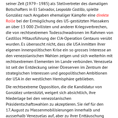
seiner Zeit (1979–1985) als Stellvertreter des damaligen
Botschafters in El Salvador,
Leopoldo Castillo
, spielte
González nach Angaben ehemaliger Kämpfer eine
direkte
Rolle
bei der Ermöglichung des US-gestützten Massakers
an über 13 000 Zivilisten und anderer Kriegsverbrechen,
die von rechtsextremen Todesschwadronen im Rahmen von
Castillos Mitausführung der
CIA
-Operation Centauro verübt
wurden. Es überrascht nicht, dass die
USA
inmitten ihrer
eigenen innenpolitischen Krise ein so grosses Interesse an
den venezolanischen Wahlen zeigen und sich weiterhin mit
rechtsextremen Elementen im Lande verbünden. Venezuela
ist seit der Entdeckung seiner Ölreserven im Zentrum der
strategischen Interessen und geopolitischen Ambitionen
der
USA
in der westlichen Hemisphäre geblieben.
Die rechtsextreme Opposition, die die Kandidatur von
González unterstützt, weigert sich absichtlich, ihre
Niederlage bei den venezolanischen
Präsidentschaftswahlen zu akzeptieren. Sie rief für den
17. August zu Massenmobilisierungen innerhalb und
ausserhalb Venezuelas auf, aber zu ihrer Enttäuschung