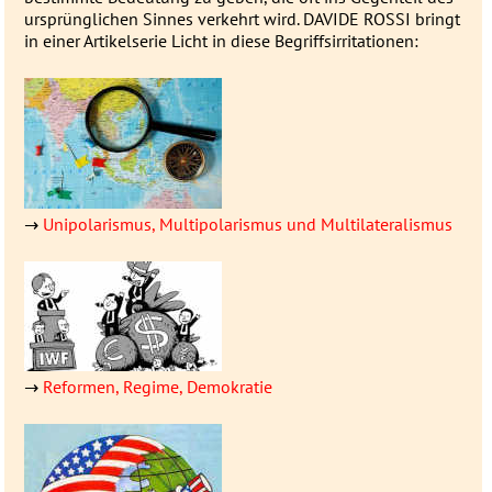
ur­sprüng­­lichen Sin­nes ver­­kehrt wird. DAVIDE ROSSI bringt
in einer Artikel­serie Licht in diese Be­griffs­ir­ri­ta­tionen:
→
Unipolarismus, Multipolarismus und Multilateralismus
→
Reformen, Regime, Demokratie