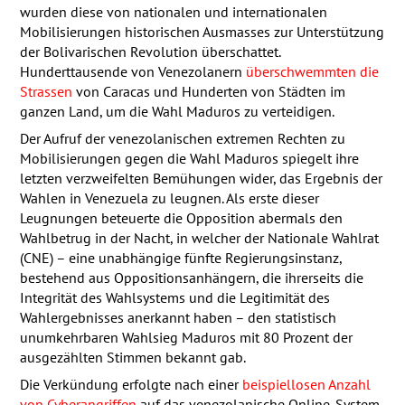
wurden diese von nationalen und internationalen
Mobilisierungen historischen Ausmasses zur Unterstützung
der Bolivarischen Revolution überschattet.
Hunderttausende von Venezolanern
überschwemmten die
Strassen
von Caracas und Hunderten von Städten im
ganzen Land, um die Wahl Maduros zu verteidigen.
Der Aufruf der venezolanischen extremen Rechten zu
Mobilisierungen gegen die Wahl Maduros spiegelt ihre
letzten verzweifelten Bemühungen wider, das Ergebnis der
Wahlen in Venezuela zu leugnen. Als erste dieser
Leugnungen beteuerte die Opposition abermals den
Wahlbetrug in der Nacht, in welcher der Nationale Wahlrat
(
CNE
) – eine unabhängige fünfte Regierungsinstanz,
bestehend aus Oppositionsanhängern, die ihrerseits die
Integrität des Wahlsystems und die Legitimität des
Wahlergebnisses anerkannt haben – den statistisch
unumkehrbaren Wahlsieg Maduros mit 80 Prozent der
ausgezählten Stimmen bekannt gab.
Die Verkündung erfolgte nach einer
beispiellosen Anzahl
von Cyberangriffen
auf das venezolanische Online-System