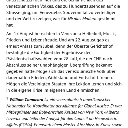
venezolanischen Volkes, das zu Hunderttausenden auf die
Strasse ging, um Venezuelas Souveränität zu verteidigen
und der Welt zu zeigen, wer für
Nicolas Maduro
gestimmt
hat.
Am 17. August herrschten in Venezuela Heiterkeit, Musik,
Frieden und Lebensfreude. Und am 22. August gab es
erneut Anlass zum Jubel, denn der Oberste Gerichtshof
bestätigte die Gültigkeit der Ergebnisse der
Präsidentschaftswahlen vom 28. Juli, die der
CNE
nach
Abschluss seiner unabhängigen Überprüfung bekannt
gegeben hatte. Möge sich das venezolanische Volk über
dauerhaften Frieden, Wohlstand und Fortschritt freuen.
Mögen die Vereinigten Staaten ihre Lektion lernen und sich
in die eigene Krise im eigenen Land einmischen.
1
William Camacaro
ist ein venezolanisch-amerikanischer
Nationaler Ko-Koordinator der Alliance for Global Justice. Er war
Mitbegründer des Bolivarischen Kreises von New York «Alberto
Lovera» und leitender Analyst für den Council on Hemispheric
Affairs (
COHA
). Er erwarb einen Master-Abschluss in Kunst sowie