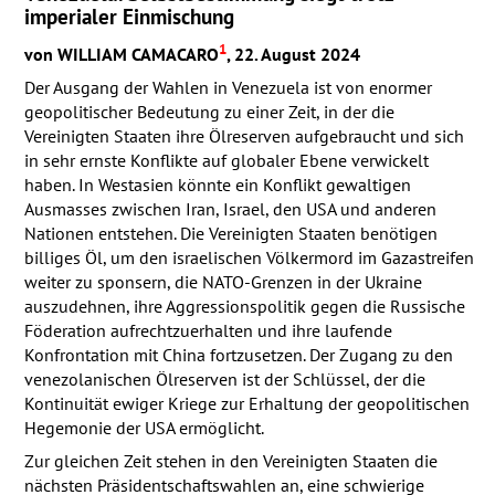
imperialer Einmischung
1
von
WILLIAM
CAMACARO
, 22. August 2024
Der Ausgang der Wahlen in Venezuela ist von enormer
geopolitischer Bedeutung zu einer Zeit, in der die
Vereinigten Staaten ihre Ölreserven aufgebraucht und sich
in sehr ernste Konflikte auf globaler Ebene verwickelt
haben. In Westasien könnte ein Konflikt gewaltigen
Ausmasses zwischen Iran, Israel, den
USA
und anderen
Nationen entstehen. Die Vereinigten Staaten benötigen
billiges Öl, um den israelischen Völkermord im Gazastreifen
weiter zu sponsern, die
NATO
-Grenzen in der Ukraine
auszudehnen, ihre Aggressionspolitik gegen die Russische
Föderation aufrechtzuerhalten und ihre laufende
Konfrontation mit China fortzusetzen. Der Zugang zu den
venezolanischen Ölreserven ist der Schlüssel, der die
Kontinuität ewiger Kriege zur Erhaltung der geopolitischen
Hegemonie der
USA
ermöglicht.
Zur gleichen Zeit stehen in den Vereinigten Staaten die
nächsten Präsidentschaftswahlen an, eine schwierige