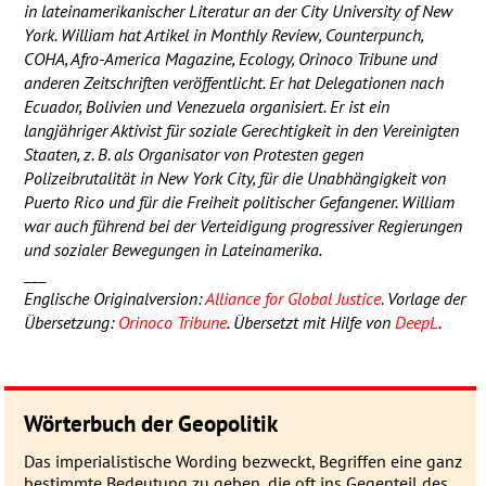
in lateinamerikanischer Literatur an der City University of New
York. William hat Artikel in Monthly Review, Counterpunch,
COHA
, Afro-America Magazine, Ecology, Orinoco Tribune und
anderen Zeitschriften veröffentlicht. Er hat Delegationen nach
Ecuador, Bolivien und Venezuela organisiert. Er ist ein
langjähriger Aktivist für soziale Gerechtigkeit in den Vereinigten
Staaten, z. B. als Organisator von Protesten gegen
Polizeibrutalität in New York City, für die Unabhängigkeit von
Puerto Rico und für die Freiheit politischer Gefangener. William
war auch führend bei der Verteidigung progressiver Regierungen
und sozialer Bewegungen in Lateinamerika.
___
Englische Originalversion:
Alliance for Global Justice
. Vorlage der
Übersetzung:
Orinoco Tribune
. Übersetzt mit Hilfe von
DeepL
.
Wörterbuch der Geopolitik
Das imperialistische Wording be­zweckt, Be­grif­fen eine ganz
be­stimmte Be­deu­­tung zu geben, die oft ins Gegen­­teil des