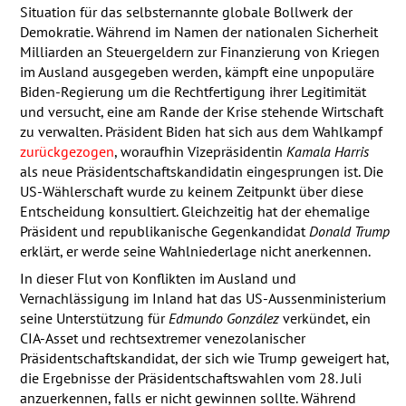
Situation für das selbsternannte globale Bollwerk der
Demokratie. Während im Namen der nationalen Sicherheit
Milliarden an Steuergeldern zur Finanzierung von Kriegen
im Ausland ausgegeben werden, kämpft eine unpopuläre
Biden-Regierung um die Rechtfertigung ihrer Legitimität
und versucht, eine am Rande der Krise stehende Wirtschaft
zu verwalten. Präsident Biden hat sich aus dem Wahlkampf
zurückgezogen
, woraufhin Vizepräsidentin
Kamala Harris
als neue Präsidentschaftskandidatin eingesprungen ist. Die
US-Wählerschaft wurde zu keinem Zeitpunkt über diese
Entscheidung konsultiert. Gleichzeitig hat der ehemalige
Präsident und republikanische Gegenkandidat
Donald Trump
erklärt, er werde seine Wahlniederlage nicht anerkennen.
In dieser Flut von Konflikten im Ausland und
Vernachlässigung im Inland hat das US-Aussenministerium
seine Unterstützung für
Edmundo González
verkündet, ein
CIA
-Asset und rechtsextremer venezolanischer
Präsidentschaftskandidat, der sich wie Trump geweigert hat,
die Ergebnisse der Präsidentschaftswahlen vom 28. Juli
anzuerkennen, falls er nicht gewinnen sollte. Während