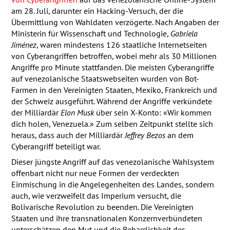
am 28. Juli, darunter ein Hacking-Versuch, der die
Übermittlung von Wahldaten verzögerte. Nach Angaben der
Ministerin für Wissenschaft und Technologie,
Gabriela
Jiménez
, waren mindestens 126 staatliche Internetseiten
von Cyberangriffen betroffen, wobei mehr als 30 Millionen
Angriffe pro Minute stattfanden. Die meisten Cyberangriffe
auf venezolanische Staatswebseiten wurden von Bot-
Farmen in den Vereinigten Staaten, Mexiko, Frankreich und
der Schweiz ausgeführt. Während der Angriffe verkündete
der Milliardär
Elon Musk
über sein X-Konto: «Wir kommen
dich holen, Venezuela.» Zum selben Zeitpunkt stellte sich
heraus, dass auch der Milliardär
Jeffrey Bezos
an dem
Cyberangriff beteiligt war.
Dieser jüngste Angriff auf das venezolanische Wahlsystem
offenbart nicht nur neue Formen der verdeckten
Einmischung in die Angelegenheiten des Landes, sondern
auch, wie verzweifelt das Imperium versucht, die
Bolivarische Revolution zu beenden. Die Vereinigten
Staaten und ihre transnationalen Konzernverbündeten
unterschätzen den Mut und die Beharrlichkeit des