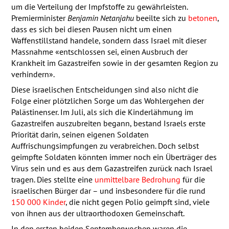
um die Verteilung der Impfstoffe zu gewährleisten.
Premierminister
Benjamin Netanjahu
beeilte sich zu
betonen
,
dass es sich bei diesen Pausen nicht um einen
Waffenstillstand handele, sondern dass Israel mit dieser
Massnahme «entschlossen sei, einen Ausbruch der
Krankheit im Gazastreifen sowie in der gesamten Region zu
verhindern».
Diese israelischen Entscheidungen sind also nicht die
Folge einer plötzlichen Sorge um das Wohlergehen der
Palästinenser. Im Juli, als sich die Kinderlähmung im
Gazastreifen auszubreiten begann, bestand Israels erste
Priorität darin, seinen eigenen Soldaten
Auffrischungsimpfungen zu verabreichen. Doch selbst
geimpfte Soldaten könnten immer noch ein Überträger des
Virus sein und es aus dem Gazastreifen zurück nach Israel
tragen. Dies stellte eine
unmittelbare Bedrohung
für die
israelischen Bürger dar – und insbesondere für die rund
150 000 Kinder
, die nicht gegen Polio geimpft sind, viele
von ihnen aus der ultraorthodoxen Gemeinschaft.
In den ersten beiden Septemberwochen waren die