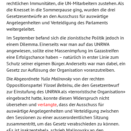
rechtlichen Immunitäten, die UN-Mitarbeitern zustehen. Als
die Knesset in die Sommerpause ging, wurden die drei
Gesetzesentwürfe an den Ausschuss für auswärtige
Angelegenheiten und Verteidigung des Parlaments
weitergeleitet.
Im September befand sich die zionistische Politik jedoch in
einem Dilemma. Einerseits war man auf das
UNRWA
angewiesen, sollte eine Massenimpfung im Gazastreifen
eine Erfolgschance haben – natürlich in erster Linie zum
Schutz seiner eigenen Bürger. Anderseits war man dabei, ein
Gesetz zur Auflösung der Organisation voranzutreiben.
Die Abgeordnete
Yulia Malinovsky
von der rechten
Oppositionspartei
Yisrael Beiteinu
, die den Gesetzentwurf
zur Einstufung des
UNRWA
als «terroristische Organisation»
eingebracht hatte, konnte diesen Widerspruch nicht
übersehen und
verlangte
, dass der Ausschuss für
auswärtige Angelegenheiten und Verteidigung zwischen
den Sessionen zu einer ausserordentlichen Sitzung
zusammentritt, um das Gesetz verabschieden zu können.
«Es ist inakzeptabel», schrieb Malinovsky an den