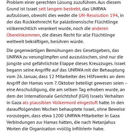
Problem einer gerechten Lösung zuzuführen. Aus diesem
Grund ist Israel
seit langem bestrebt
, das
UNRWA
aufzulösen, obwohl dies weder die
UN-Resolution 194
, in
der das Rückkehrrecht für palästinensische Flüchtlinge
völkerrechtlich verankert wurde, noch die
anderen
Übereinkommen
, die dieses Recht für alle Flüchtlinge
weltweit bekräftigen, berühren würde.
Die gegenwärtigen Bemühungen des Gesetzgebers, das
UNRWA
zu verunglimpfen und auszulöschen, sind nur die
jüngste und gefährlichste Etappe dieses Kreuzzuges. Israel
begann seine Angriffe auf das
UNRWA
mit der Behauptung
vom 26. Januar, dass 12 Mitarbeiter des Hilfswerks an dem
Angriff der Hamas vom 7. Oktober beteiligt gewesen seien –
eine Anschuldigung, die am selben Tag erhoben wurde, an
dem der Internationale Gerichtshof (
IGH
) Israels Verhalten
in Gaza
als plausiblen Völkermord eingestuft
hatte. In den
darauffolgenden Wochen behauptete Israel, ohne Beweise
vorzulegen, dass etwa 1200
UNRWA
-Mitarbeiter in Gaza
Verbindungen zur Hamas hätten, die nach Netanjahus
Worten die Organisation «völlig infiltriert» habe.