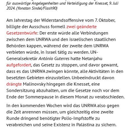
für auswärtige Angelegenheiten und Verteidigung der Knesset, 9. Juli
2024. (Yonatan Sindel/Flash90)
Am Jahrestag der Widerstandsoffensive vom 7. Oktober,
billigte der Ausschuss formell
zwei geänderte
Gesetzentwürfe
: Der erste würde alle Verbindungen
zwischen dem
UNRWA
und den israelischen staatlichen
Behörden kappen, während der zweite dem
UNRWA
verbieten würde, in Israel tätig zu werden. UN-
Generalsekretär
António Guterres
hatte Netanjahu
aufgefordert
, das Gesetz zu stoppen, und davor gewarnt,
dass es das
UNRWA
zwingen könnte, alle Aktivitäten in den
besetzten Gebieten einzustellen. Unbeeindruckt davon
drängte
Malinovsky hingegen die Knesset, eine
Sondersitzung abzuhalten, um die Gesetze noch vor dem
Ende der Sommerpause in diesem Monat zu verabschieden.
In den kommenden Wochen wird das
UNRWA
also gegen
die Zeit anrennen müssen, um gleichzeitig eine zweite
Runde dringend benötigter Polio-Impfstoffe zu
verabreichen und seine Existenz in Palästina zu sichern.