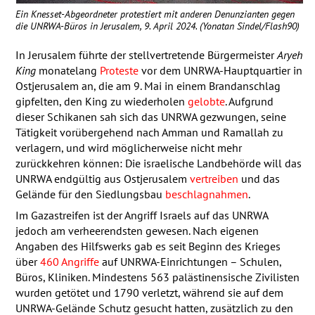
Ein Knesset-Abgeordneter protestiert mit anderen Denunzianten gegen
die
UNRWA
-Büros in Jerusalem, 9. April 2024. (Yonatan Sindel/Flash90)
In Jerusalem führte der stellvertretende Bürgermeister
Aryeh
King
monatelang
Proteste
vor dem
UNRWA
-Hauptquartier in
Ostjerusalem an, die am 9. Mai in einem Brandanschlag
gipfelten, den King zu wiederholen
gelobte
. Aufgrund
dieser Schikanen sah sich das
UNRWA
gezwungen, seine
Tätigkeit vorübergehend nach Amman und Ramallah zu
verlagern, und wird möglicherweise nicht mehr
zurückkehren können: Die israelische Landbehörde will das
UNRWA
endgültig aus Ostjerusalem
vertreiben
und das
Gelände für den Siedlungsbau
beschlagnahmen
.
Im Gazastreifen ist der Angriff Israels auf das
UNRWA
jedoch am verheerendsten gewesen. Nach eigenen
Angaben des Hilfswerks gab es seit Beginn des Krieges
über
460 Angriffe
auf
UNRWA
-Einrichtungen – Schulen,
Büros, Kliniken. Mindestens 563 palästinensische Zivilisten
wurden getötet und 1790 verletzt, während sie auf dem
UNRWA
-Gelände Schutz gesucht hatten, zusätzlich zu den