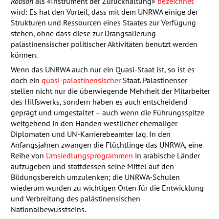
Robson
als «Instrument der Zurückhaltung»
bezeichnet
wird: Es hat den Vorteil, dass mit dem
UNRWA
einige der
Strukturen und Ressourcen eines Staates zur Verfügung
stehen, ohne dass diese zur Drangsalierung
palästinensischer politischer Aktivitäten benutzt werden
können.
Wenn das
UNRWA
auch nur ein Quasi-Staat ist, so ist es
doch ein
quasi-palästinensischer
Staat. Palästinenser
stellen nicht nur die überwiegende Mehrheit der Mitarbeiter
des Hilfswerks, sondern haben es auch entscheidend
geprägt und umgestaltet – auch wenn die Führungsspitze
weitgehend in den Händen westlicher ehemaliger
Diplomaten und UN-Karrierebeamter lag. In den
Anfangsjahren zwangen die Flüchtlinge das
UNRWA
, eine
Reihe von
Umsiedlungsprogrammen
in arabische Länder
aufzugeben und stattdessen seine Mittel auf den
Bildungsbereich umzulenken; die
UNRWA
-Schulen
wiederum wurden zu wichtigen Orten für die Entwicklung
und Verbreitung des palästinensischen
Nationalbewusstseins.