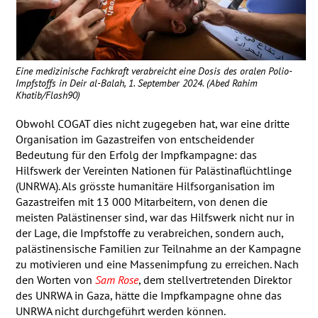
Eine medizinische Fachkraft verabreicht eine Dosis des oralen Polio-
Impfstoffs in Deir al-Balah, 1. September 2024. (Abed Rahim
Khatib/Flash90)
Obwohl
COGAT
dies nicht zugegeben hat, war eine dritte
Organisation im Gazastreifen von entscheidender
Bedeutung für den Erfolg der Impfkampagne: das
Hilfswerk der Vereinten Nationen für Palästinaflüchtlinge
(
UNRWA
). Als grösste humanitäre Hilfsorganisation im
Gazastreifen mit 13 000 Mitarbeitern, von denen die
meisten Palästinenser sind, war das Hilfswerk nicht nur in
der Lage, die Impfstoffe zu verabreichen, sondern auch,
palästinensische Familien zur Teilnahme an der Kampagne
zu motivieren und eine Massenimpfung zu erreichen. Nach
den Worten von
Sam Rose
, dem stellvertretenden Direktor
des
UNRWA
in Gaza, hätte die Impfkampagne ohne das
UNRWA
nicht durchgeführt werden können.