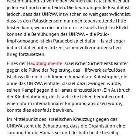
Westjordanland zu vertreiben, werden die Palästinenser auf
jeden Fall noch mehr leiden. Die beunruhigende Realität ist
jedoch, dass das
UNRWA
inzwischen so weit geschwächt ist,
dass es den Palästinensern nur noch lebensrettende Hilfe
leisten kann, wenn dies im Interesse Israels liegt. Im Effekt
können die Bemühungen des
UNRWA
– die Polio-
Impfkampagne ist ein Paradebeispiel dafür – Israel sogar
indirekt dabei unterstützen, seinen völkermörderischen
Krieg fortzusetzen.
Eines der
Hauptargumente
israelischer Sicherheitsbeamter
gegen die Pläne der Regierung, das Hilfswerk aufzulösen,
ist, dass die noch schlimmere humanitäre Katastrophe, die
ohne das
UNRWA
einträte, «Israel dazu zwingen würde,
seinen Kampf gegen die Hamas einzustellen». Ein Ausbruch
der Kinderlähmung, der israelische Leben bedrohen und
einen Sturm internationaler Empörung auslösen würde,
könnte dies ebenfalls bewirken.
Im Mittelpunkt des israelischen Kreuzzugs gegen das
UNRWA
steht die Behauptung, dass die Organisation eine
Tarnung für die Hamas sei und deshalb beide beseitigt