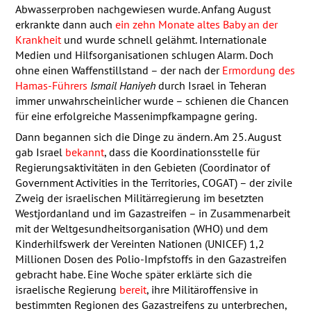
Abwasserproben nachgewiesen wurde. Anfang August
erkrankte dann auch
ein zehn Monate altes Baby an der
Krankheit
und wurde schnell gelähmt. Internationale
Medien und Hilfsorganisationen schlugen Alarm. Doch
ohne einen Waffenstillstand – der nach der
Ermordung des
Hamas-Führers
Ismail Haniyeh
durch Israel in Teheran
immer unwahrscheinlicher wurde – schienen die Chancen
für eine erfolgreiche Massenimpfkampagne gering.
Dann begannen sich die Dinge zu ändern. Am 25. August
gab Israel
bekannt
, dass die Koordinationsstelle für
Regierungsaktivitäten in den Gebieten (Coordinator of
Government Activities in the Territories,
COGAT
) – der zivile
Zweig der israelischen Militärregierung im besetzten
Westjordanland und im Gazastreifen – in Zusammenarbeit
mit der Weltgesundheitsorganisation (
WHO
) und dem
Kinderhilfswerk der Vereinten Nationen (
UNICEF
) 1,2
Millionen Dosen des Polio-Impfstoffs in den Gazastreifen
gebracht habe. Eine Woche später erklärte sich die
israelische Regierung
bereit
, ihre Militäroffensive in
bestimmten Regionen des Gazastreifens zu unterbrechen,