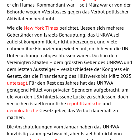
er ein Hamas-Kommandant war – seit März war er von der
Behörde wegen «Verstosses gegen das Verbot politischer
Aktivitäten» beurlaubt.
Wie die
New York Times
berichtet, liessen sich mehrere
Geberländer von Israels Behauptung, das
UNRWA
sei
zutiefst kompromittiert, nicht überzeugen, und viele
nahmen ihre Finanzierung wieder auf, noch bevor die UN-
Untersuchungen abgeschlossen waren. Doch in den
Vereinigten Staaten – dem grössten Geber des
UNRWA
und
dem letzten Aussteiger – verabschiedete der Kongress ein
Gesetz, das die Finanzierung des Hilfswerks bis März 2025
untersagt
. Für den Rest des Jahres hat das
UNRWA
genügend Mittel von privaten Spendern aufgebracht, um
die von den
USA
hinterlassene Lücke zu schliessen, doch
versuchen israelfreundliche
republikanische
und
demokratische
Gesetzgeber, das Verbot dauerhaft zu
machen.
Die Anschuldigungen vom Januar haben das
UNRWA
kurzfristig kaum geschwächt, aber Israel hat nicht von