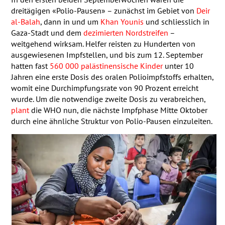
dreitägigen «Polio-Pausen» – zunächst im Gebiet von
Deir
al-Balah
, dann in und um
Khan Younis
und schliesslich in
Gaza-Stadt und dem
dezimierten Nordstreifen
–
weitgehend wirksam. Helfer reisten zu Hunderten von
ausgewiesenen Impfstellen, und bis zum 12. September
hatten fast
560 000 palästinensische Kinder
unter 10
Jahren eine erste Dosis des oralen Polioimpfstoffs erhalten,
womit eine Durchimpfungsrate von 90 Prozent erreicht
wurde. Um die notwendige zweite Dosis zu verabreichen,
plant
die
WHO
nun, die nächste Impfphase Mitte Oktober
durch eine ähnliche Struktur von Polio-Pausen einzuleiten.