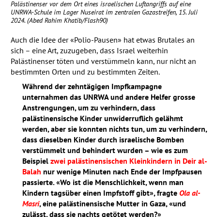
Palästinenser vor dem Ort eines israelischen Luftangriffs auf eine
UNRWA
-Schule im Lager Nuseirat im zentralen Gazastreifen, 15. Juli
2024. (Abed Rahim Khatib/Flash90)
Auch die Idee der «Polio-Pausen» hat etwas Brutales an
sich – eine Art, zuzugeben, dass Israel weiterhin
Palästinenser töten und verstümmeln kann, nur nicht an
bestimmten Orten und zu bestimmten Zeiten.
Während der zehntägigen Impfkampagne
unternahmen das
UNRWA
und andere Helfer grosse
Anstrengungen, um zu verhindern, dass
palästinensische Kinder unwiderruflich gelähmt
werden, aber sie konnten nichts tun, um zu verhindern,
dass dieselben Kinder durch israelische Bomben
verstümmelt und behindert wurden – wie es zum
Beispiel
zwei palästinensischen Kleinkindern in Deir al-
Balah
nur wenige Minuten nach Ende der Impfpausen
passierte. «Wo ist die Menschlichkeit, wenn man
Kindern tagsüber einen Impfstoff gibt», fragte
Ola al-
Masri
, eine palästinensische Mutter in Gaza, «und
zulässt, dass sie nachts getötet werden?»