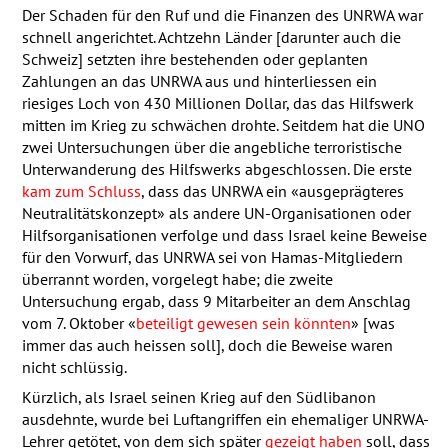
Der Schaden für den Ruf und die Finanzen des
UNRWA
war
schnell angerichtet. Achtzehn Länder [darunter auch die
Schweiz] setzten ihre bestehenden oder geplanten
Zahlungen an das
UNRWA
aus und hinterliessen ein
riesiges Loch von 430 Millionen Dollar, das das Hilfswerk
mitten im Krieg zu schwächen drohte. Seitdem hat die
UNO
zwei Untersuchungen über die angebliche terroristische
Unterwanderung des Hilfswerks abgeschlossen. Die erste
kam zum Schluss
, dass das
UNRWA
ein «ausgeprägteres
Neutralitätskonzept» als andere UN-Organisationen oder
Hilfsorganisationen verfolge und dass Israel keine Beweise
für den Vorwurf, das
UNRWA
sei von Hamas-Mitgliedern
überrannt worden, vorgelegt habe; die zweite
Untersuchung ergab, dass 9 Mitarbeiter an dem Anschlag
vom 7. Oktober «
beteiligt gewesen sein könnten
» [was
immer das auch heissen soll], doch die Beweise waren
nicht schlüssig.
Kürzlich, als Israel seinen Krieg auf den Südlibanon
ausdehnte, wurde bei Luftangriffen ein ehemaliger
UNRWA
-
Lehrer getötet, von dem sich später
gezeigt haben
soll, dass