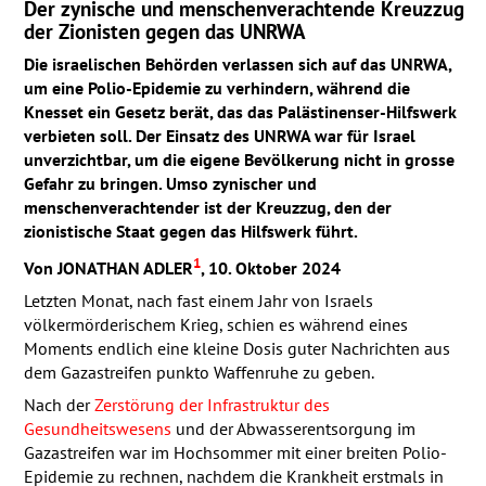
Der zynische und menschen­verachtende Kreuzzug
der Zionisten gegen das
UNRWA
Die israelischen Behörden verlassen sich auf das
UNRWA
,
um eine Polio-Epidemie zu verhindern, während die
Knesset ein Gesetz berät, das das Palästinenser-Hilfswerk
verbieten soll. Der Einsatz des
UNRWA
war für Israel
unverzichtbar, um die eigene Bevölkerung nicht in grosse
Gefahr zu bringen. Umso zynischer und
menschenverachtender ist der Kreuzzug, den der
zionistische Staat gegen das Hilfswerk führt.
1
Von
JONATHAN
ADLER
, 10. Oktober 2024
Letzten Monat, nach fast einem Jahr von Israels
völkermörderischem Krieg, schien es während eines
Moments endlich eine kleine Dosis guter Nachrichten aus
dem Gazastreifen punkto Waffenruhe zu geben.
Nach der
Zerstörung der Infrastruktur des
Gesundheitswesens
und der Abwasserentsorgung im
Gazastreifen war im Hochsommer mit einer breiten Polio-
Epidemie zu rechnen, nachdem die Krankheit erstmals in