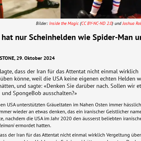
Bilder:
Inside the Magic
(
CC BY-NC-ND 2.0
) und
Joshua Ro
 hat nur Scheinhelden wie Spider-Man u
STONE
, 29. Oktober 2024
agte, dass der Iran für das Attentat nicht einmal wirklich
 üben könne, weil die
USA
keine eigenen echten Helden w
ätten, und sagte: «Denken Sie darüber nach. Sollen wir e
 und SpongeBob ausschalten?»
den
USA
unterstützten Gräueltaten im Nahen Osten immer hässlich
mmer wieder an etwas denken, das ein iranischer Geistlicher nam
te, nachdem die
USA
im Jahr 2020 den äusserst beliebten iranisch
leimani
ermordet hatten.
dass der Iran für das Attentat nicht einmal wirklich Vergeltung üb