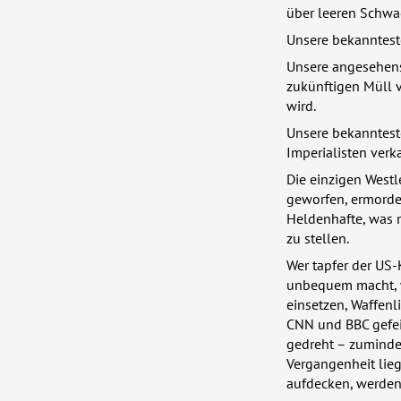
über leeren Schwa
Unsere bekanntest
Unsere angesehens
zukünftigen Müll 
wird.
Unsere bekannteste
Imperialisten ver
Die einzigen Westl
geworfen, ermordet
Heldenhafte, was m
zu stellen.
Wer tapfer der US-
unbequem macht, w
einsetzen, Waffen
CNN
und
BBC
gefei
gedreht – zumindest
Vergangenheit lieg
aufdecken, werden