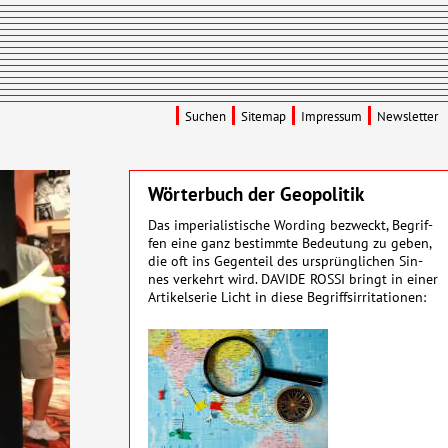
Suchen
Sitemap
Impressum
Newsletter
Wörterbuch der Geopolitik
Das imperialistische Wording be­zweckt, Be­grif­
fen eine ganz be­stimmte Be­deu­­tung zu geben,
die oft ins Gegen­­teil des ur­sprüng­­lichen Sin­
nes ver­­kehrt wird. DAVIDE ROSSI bringt in einer
Artikel­serie Licht in diese Be­griffs­ir­ri­ta­tionen: