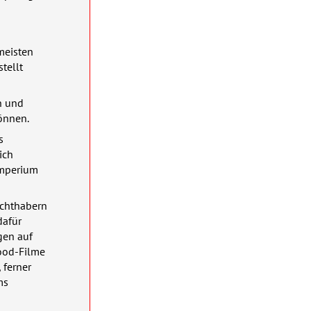
meisten
tellt
n und
önnen.
s
ich
Imperium
achthabern
dafür
gen auf
wood-Filme
 ferner
ms