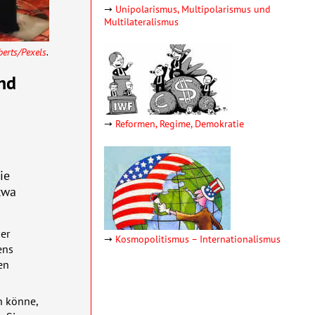
→
Unipolarismus, Multipolarismus und
Multilateralismus
berts/Pexels
.
nd
→
Reformen, Regime, Demokratie
ie
twa
er
→
Kosmopolitismus – Inter­natio­nalismus
ens
en
en könne,