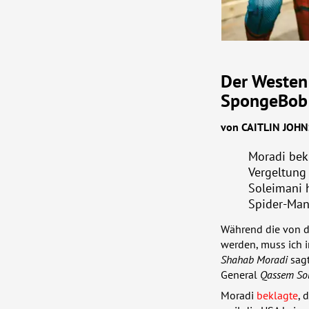
Der Westen
SpongeBob
von
CAITLIN
JOHN
Moradi bekl
Vergeltung
Soleimani h
Spider-Man
Während die von 
werden, muss ich i
Shahab Moradi
sag
General
Qassem So
Moradi
beklagte
, 