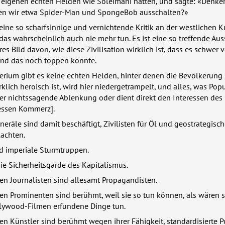
 eigenen echten Helden wie Soleimani hätten, und sagte: «Denke
len wir etwa Spider-Man und SpongeBob ausschalten?»
eine so scharfsinnige und vernichtende Kritik an der westlichen K
as wahrscheinlich auch nie mehr tun. Es ist eine so treffende Au
res Bild davon, wie diese Zivilisation wirklich ist, dass es schwer v
and das noch toppen könnte.
rium gibt es keine echten Helden, hinter denen die Bevölkerung 
klich heroisch ist, wird hier niedergetrampelt, und alles, was Popu
der nichtssagende Ablenkung oder dient direkt den Interessen des
essen Kommerz].
eräle sind damit beschäftigt, Zivilisten für Öl und geostrategisc
lachten.
nd imperiale Sturmtruppen.
die Sicherheitsgarde des Kapitalismus.
en Journalisten sind allesamt Propagandisten.
n Prominenten sind berühmt, weil sie so tun können, als wären si
ollywood-Filmen erfundene Dinge tun.
n Künstler sind berühmt wegen ihrer Fähigkeit, standardisierte 