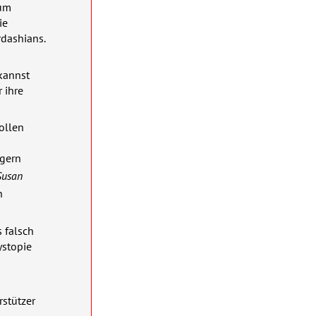
tum
ie
rdashians.
 kannst
 ihre
ollen
agern
Susan
n
s falsch
ystopie
rstützer
-