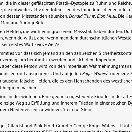
en, die in dieser gefälschten Plastik-Dystopie zu Ruhm und Reich
e, die entweder aktiv den Interessen des Imperiums dienen oder d
von dessen Missständen ablenken.
Donald Trump
.
Elon Musk
. Die Ka
r-Man und SpongeBob.
gen Helden, die wir hier in grösserem Massstab haben dürften. Du
n, wenn du willst, aber wenn man dem durchschnittlichen Westler
sein erstes Wort sein: «Wer?»
mt es vor, dass sich jemand an den zahlreichen Sicherheitskontr
n vermag, um berühmt zu werden und sich dem Imperium
, aber diese Person wird von den imperialen Wahrnehmungsman
1
onisiert und ausgegrenzt. Und auf jeden
Roger Waters
oder jede
ausend falsche Helden, die es den Herrschenden des westliche
st bequem machen.
ation, in der wir leben. Eine gedankengesteuerte Einöde, in der alle
einzige Weg zu Erfüllung und innerem Frieden in einer solchen D
h dem Niederreissen zu widmen, Stein für Stein.
ger, Gitarrist und Pink-Floid-Gründer George Roger Waters ist Unte
tment and Sanctions (
BDS
) und ist auch sonst in der Pro-Palästina