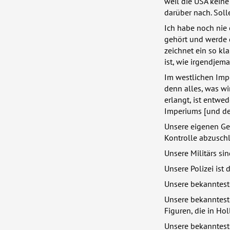
weil die
USA
keine
darüber nach. Sol
Ich habe noch nie 
gehört und werde d
zeichnet ein so kla
ist, wie irgendjem
Im westlichen Impe
denn alles, was wir
erlangt, ist entwe
Imperiums [und d
Unsere eigenen Gen
Kontrolle abzusch
Unsere Militärs si
Unsere Polizei ist 
Unsere bekanntest
Unsere bekannteste
Figuren, die in H
Unsere bekannteste