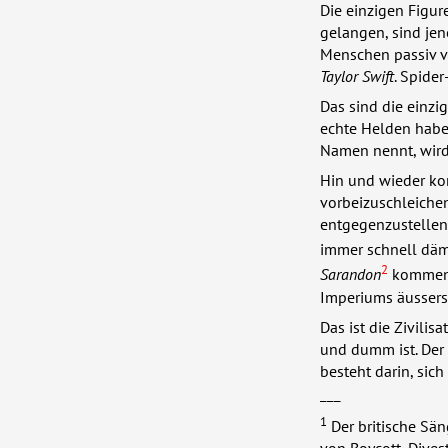
Die einzigen Figur
gelangen, sind jen
Menschen passiv 
Taylor Swift
. Spide
Das sind die einzi
echte Helden habe
Namen nennt, wird 
Hin und wieder kom
vorbeizuschleiche
entgegenzustellen
immer schnell däm
2
Sarandon
kommen t
Imperiums äusser
Das ist die Zivilis
und dumm ist. Der 
besteht darin, sic
___
1
Der britische Sän
von Boycott, Dives