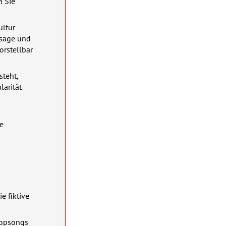
n Sie
ultur
ssage und
orstellbar
steht,
larität
he
e fiktive
Popsongs