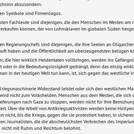
chsinn abzusondern.
en Symbole sind Firmenlogos.
ten Fachleute sind diejenigen, die den Menschen im Westen am 
verkaufen können, der von Lohnsklaven im globalen Süden herges
n Regierungschefs sind diejenigen, die ihre Seelen an Oligarche
kauft haben und die Öffentlichkeit am überzeugendsten belügen k
er, die hier wirklich Heldentaten vollbringen, werden ins Gefängni
 oder in die Bedeutungslosigkeit gedrängt, denn das einzig wirkl
an in der heutigen Welt tun kann, ist, sich gegen das westliche 
Kriegsmaschinerie Widerstand leistet oder sich den westlichen M
ird nicht zum Volkshelden. Menschen aus dem Westen, die sich 
lieferungen nach Gaza zu stoppen, werden nicht für ihre Bemühun
ert. Über die Arbeit von Antikriegsaktivisten werden keine Holly
 nicht, bis die Kriege, gegen die sie protestiert haben, in sicherer,
en. Journalisten, die die abscheulichsten Verbrechen des Imperiu
 nicht mit Ruhm und Reichtum belohnt.