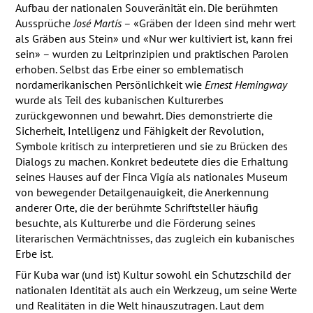
Aufbau der nationalen Souveränität ein. Die berühmten
Aussprüche
José Martís
– «Gräben der Ideen sind mehr wert
als Gräben aus Stein» und «Nur wer kultiviert ist, kann frei
sein» – wurden zu Leitprinzipien und praktischen Parolen
erhoben. Selbst das Erbe einer so emblematisch
nordamerikanischen Persönlichkeit wie
Ernest Hemingway
wurde als Teil des kubanischen Kulturerbes
zurückgewonnen und bewahrt. Dies demonstrierte die
Sicherheit, Intelligenz und Fähigkeit der Revolution,
Symbole kritisch zu interpretieren und sie zu Brücken des
Dialogs zu machen. Konkret bedeutete dies die Erhaltung
seines Hauses auf der Finca Vigía als nationales Museum
von bewegender Detailgenauigkeit, die Anerkennung
anderer Orte, die der berühmte Schriftsteller häufig
besuchte, als Kulturerbe und die Förderung seines
literarischen Vermächtnisses, das zugleich ein kubanisches
Erbe ist.
Für Kuba war (und ist) Kultur sowohl ein Schutzschild der
nationalen Identität als auch ein Werkzeug, um seine Werte
und Realitäten in die Welt hinauszutragen. Laut dem