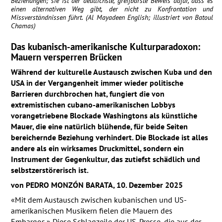
Beziehungen; sie ist der deutlichste, greifbarste Beweis dafür, dass es
einen alternativen Weg gibt, der nicht zu Konfrontation und
Missverständnissen führt. (Al Mayadeen English; illustriert von Batoul
Chamas)
Das kubanisch-amerikanische Kulturparadoxon:
Mauern versperren Brücken
Während der kulturelle Austausch zwischen Kuba und den
USA
in der Vergangenheit immer wieder politische
Barrieren durchbrochen hat, fungiert die von
extremistischen cubano-amerikanischen Lobbys
vorangetriebene Blockade Washingtons als künstliche
Mauer, die eine natürlich blühende, für beide Seiten
bereichernde Beziehung verhindert. Die Blockade ist alles
andere als ein wirksames Druckmittel, sondern ein
Instrument der Gegenkultur, das zutiefst schädlich und
selbstzerstörerisch ist.
von
PEDRO
MONZÓN
BARATA
, 10. Dezember 2025
«Mit dem Austausch zwischen kubanischen und US-
amerikanischen Musikern fielen die Mauern des
Embargos.» Diese Schlagzeile der US-Presse, die aus der