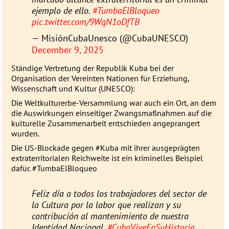
ejemplo de ello.
#TumbaElBloqueo
pic.twitter.com/9WqN1oDfTB
— MisiónCubaUnesco (@CubaUNESCO)
December 9, 2025
Ständige Vertretung der Republik Kuba bei der
Organisation der Vereinten Nationen für Erziehung,
Wissenschaft und Kultur (
UNESCO
):
Die Weltkulturerbe-Versammlung war auch ein Ort, an dem
die Auswirkungen einseitiger Zwangsmaßnahmen auf die
kulturelle Zusammenarbeit entschieden angeprangert
wurden.
Die US-Blockade gegen #Kuba mit ihrer ausgeprägten
extraterritorialen Reichweite ist ein kriminelles Beispiel
dafür. #TumbaElBloqueo
Feliz día a todos los trabajadores del sector de
la Cultura por la labor que realizan y su
contribución al mantenimiento de nuestra
Identidad Nacional.
#CubaViveEnSuHistoria