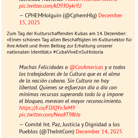
pic.twitter.com/kD93Oykr92
— CPHEMHolguin (@CphemHlg)
December
15, 2025
Zum Tag der Kulturschaffenden Kubas am 14. Dezember:
«Einen schönen Tag allen Beschäftigten im Kultursektor für
ihre Arbeit und ihren Beitrag zur Erhaltung unserer
nationalen Identität.» #CubaViveEnSuHistoria
Muchas Felicidades a
@CasAmericas
y a todos
los trabajadores de la Cultura que es el alma
de la nación cubana. Sin Cultura no hay
libertad. Quienes se esfuerzan día a día con
mínimos recursos superando todo lo q impone
el bloqueo, merecen el mayor reconocimiento.
https://t.co/FDJQYo3eM9
pic.twitter.com/Nea8T98tJa
— Comité Int. Paz, Justicia y Dignidad a los
Pueblos (@TheIntCom)
December 14, 2025