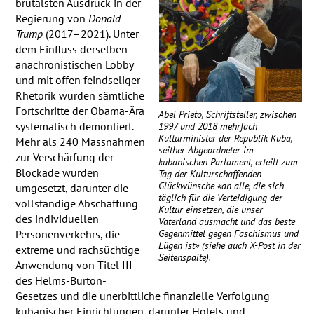
brutalsten Ausdruck in der
Regierung von
Donald
Trump
(2017–2021). Unter
dem Einfluss derselben
anachronistischen Lobby
und mit offen feindseliger
Rhetorik wurden sämtliche
Fortschritte der Obama-Ära
Abel Prieto, Schriftsteller, zwischen
systematisch demontiert.
1997 und 2018 mehrfach
Kulturminister der Republik Kuba,
Mehr als 240 Massnahmen
seither Abgeordneter im
zur Verschärfung der
kubanischen Parlament, erteilt zum
Blockade wurden
Tag der Kulturschaffenden
Glückwünsche «an alle, die sich
umgesetzt, darunter die
täglich für die Verteidigung der
vollständige Abschaffung
Kultur einsetzen, die unser
des individuellen
Vaterland ausmacht und das beste
Gegenmittel gegen Faschismus und
Personenverkehrs, die
Lügen ist» (siehe auch X-Post in der
extreme und rachsüchtige
Seitenspalte).
Anwendung von Titel
III
des Helms-Burton-
Gesetzes und die unerbittliche finanzielle Verfolgung
kubanischer Einrichtungen, darunter Hotels und