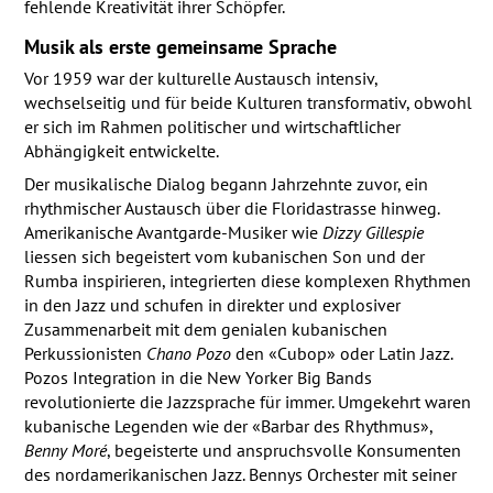
fehlende Kreativität ihrer Schöpfer.
Musik als erste gemeinsame Sprache
Vor 1959 war der kulturelle Austausch intensiv,
wechselseitig und für beide Kulturen transformativ, obwohl
er sich im Rahmen politischer und wirtschaftlicher
Abhängigkeit entwickelte.
Der musikalische Dialog begann Jahrzehnte zuvor, ein
rhythmischer Austausch über die Floridastrasse hinweg.
Amerikanische Avantgarde-Musiker wie
Dizzy Gillespie
liessen sich begeistert vom kubanischen Son und der
Rumba inspirieren, integrierten diese komplexen Rhythmen
in den Jazz und schufen in direkter und explosiver
Zusammenarbeit mit dem genialen kubanischen
Perkussionisten
Chano Pozo
den «Cubop» oder Latin Jazz.
Pozos Integration in die New Yorker Big Bands
revolutionierte die Jazzsprache für immer. Umgekehrt waren
kubanische Legenden wie der «Barbar des Rhythmus»,
Benny Moré
, begeisterte und anspruchsvolle Konsumenten
des nordamerikanischen Jazz. Bennys Orchester mit seiner