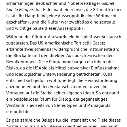
scharfsinnigen Beobachter und Nobelpreisträger
Gabriel
García Márquez
hat Fidel «auf einer Insel, die 84-mal kleiner
ist als ihr Hauptfeind, eine Aussenpolitik einer Weltmacht
geschaffen», und die Kultur war zweifellos eine zentrale
und wichtige Säule dieser Aussenpolitik.
Während der Clinton-Ära wurde ein beispielloser Austausch
zugelassen. Das US-amerikanische Torricelli-Gesetz
erkannte zwei scheinbar widersprüchliche Instrumente an:
die Blockade und den direkten Austausch zwischen den
Bevölkerungen. Diese Programme bargen ein inhärentes
Risiko, da die
USA
sie als Mittel subversiver Einflussnahme
und ideologischer Unterwanderung betrachteten. Kuba
entschied sich jedoch wohlüberlegt, die Herausforderung
anzunehmen und den Austausch zu unterstützen, im
Vertrauen auf die Stärke seiner eigenen Ideen. So entstand
ein beispielloser Raum für Dialog, der gegenseitiges
Verständnis jenseits von Stereotypen und Propaganda
ermöglichte.
Es gab zahlreiche Belege für die Intensität und Tiefe dieses
Austauschs, als die Schleusen geöffnet wurden, was zeigt,