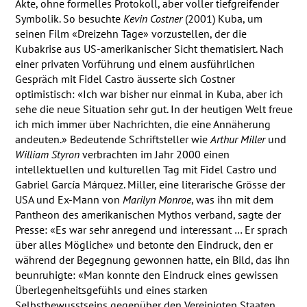
Akte, ohne formelles Protokoll, aber voller tiefgreifender
Symbolik. So besuchte
Kevin Costner
(2001) Kuba, um
seinen Film «Dreizehn Tage» vorzustellen, der die
Kubakrise aus US-amerikanischer Sicht thematisiert. Nach
einer privaten Vorführung und einem ausführlichen
Gespräch mit Fidel Castro äusserte sich Costner
optimistisch: «Ich war bisher nur einmal in Kuba, aber ich
sehe die neue Situation sehr gut. In der heutigen Welt freue
ich mich immer über Nachrichten, die eine Annäherung
andeuten.» Bedeutende Schriftsteller wie
Arthur Miller
und
William Styron
verbrachten im Jahr 2000 einen
intellektuellen und kulturellen Tag mit Fidel Castro und
Gabriel García Márquez. Miller, eine literarische Grösse der
USA
und Ex-Mann von
Marilyn Monroe
, was ihn mit dem
Pantheon des amerikanischen Mythos verband, sagte der
Presse: «Es war sehr anregend und interessant … Er sprach
über alles Mögliche» und betonte den Eindruck, den er
während der Begegnung gewonnen hatte, ein Bild, das ihn
beunruhigte: «Man konnte den Eindruck eines gewissen
Überlegenheitsgefühls und eines starken
Selbstbewusstseins gegenüber den Vereinigten Staaten