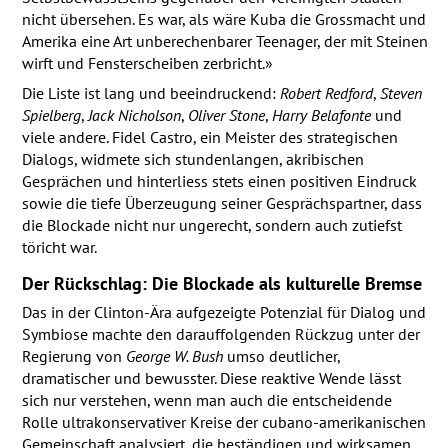
nicht übersehen. Es war, als wäre Kuba die Grossmacht und
Amerika eine Art unberechenbarer Teenager, der mit Steinen
wirft und Fensterscheiben zerbricht.»
Die Liste ist lang und beeindruckend:
Robert Redford
,
Steven
Spielberg
,
Jack Nicholson
,
Oliver Stone
,
Harry Belafonte
und
viele andere. Fidel Castro, ein Meister des strategischen
Dialogs, widmete sich stundenlangen, akribischen
Gesprächen und hinterliess stets einen positiven Eindruck
sowie die tiefe Überzeugung seiner Gesprächspartner, dass
die Blockade nicht nur ungerecht, sondern auch zutiefst
töricht war.
Der Rückschlag: Die Blockade als kulturelle Bremse
Das in der Clinton-Ära aufgezeigte Potenzial für Dialog und
Symbiose machte den darauffolgenden Rückzug unter der
Regierung von
George W. Bush
umso deutlicher,
dramatischer und bewusster. Diese reaktive Wende lässt
sich nur verstehen, wenn man auch die entscheidende
Rolle ultrakonservativer Kreise der cubano-amerikanischen
Gemeinschaft analysiert, die beständigen und wirksamen