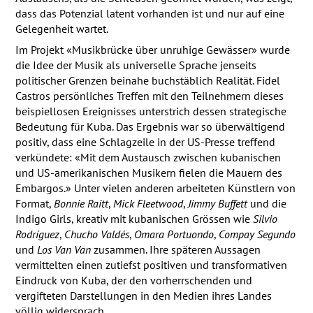
dass das Potenzial latent vorhanden ist und nur auf eine
Gelegenheit wartet.
Im Projekt «Musikbrücke über unruhige Gewässer» wurde
die Idee der Musik als universelle Sprache jenseits
politischer Grenzen beinahe buchstäblich Realität. Fidel
Castros persönliches Treffen mit den Teilnehmern dieses
beispiellosen Ereignisses unterstrich dessen strategische
Bedeutung für Kuba. Das Ergebnis war so überwältigend
positiv, dass eine Schlagzeile in der US-Presse treffend
verkündete: «Mit dem Austausch zwischen kubanischen
und US-amerikanischen Musikern fielen die Mauern des
Embargos.» Unter vielen anderen arbeiteten Künstlern von
Format,
Bonnie Raitt
,
Mick Fleetwood
,
Jimmy Buffett
und die
Indigo Girls, kreativ mit kubanischen Grössen wie
Silvio
Rodríguez
,
Chucho Valdés
,
Omara Portuondo
,
Compay Segundo
und
Los Van Van
zusammen. Ihre späteren Aussagen
vermittelten einen zutiefst positiven und transformativen
Eindruck von Kuba, der den vorherrschenden und
vergifteten Darstellungen in den Medien ihres Landes
völlig widersprach.