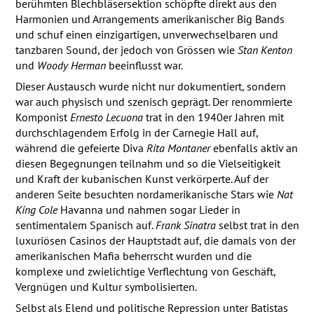
berühmten Blechbläsersektion schöpfte direkt aus den
Harmonien und Arrangements amerikanischer Big Bands
und schuf einen einzigartigen, unverwechselbaren und
tanzbaren Sound, der jedoch von Grössen wie
Stan Kenton
und
Woody Herman
beeinflusst war.
Dieser Austausch wurde nicht nur dokumentiert, sondern
war auch physisch und szenisch geprägt. Der renommierte
Komponist
Ernesto Lecuona
trat in den 1940er Jahren mit
durchschlagendem Erfolg in der Carnegie Hall auf,
während die gefeierte Diva
Rita Montaner
ebenfalls aktiv an
diesen Begegnungen teilnahm und so die Vielseitigkeit
und Kraft der kubanischen Kunst verkörperte. Auf der
anderen Seite besuchten nordamerikanische Stars wie
Nat
King Cole
Havanna und nahmen sogar Lieder in
sentimentalem Spanisch auf.
Frank Sinatra
selbst trat in den
luxuriösen Casinos der Hauptstadt auf, die damals von der
amerikanischen Mafia beherrscht wurden und die
komplexe und zwielichtige Verflechtung von Geschäft,
Vergnügen und Kultur symbolisierten.
Selbst als Elend und politische Repression unter Batistas