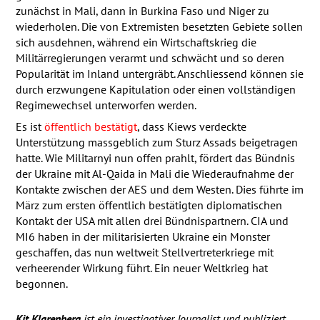
zunächst in Mali, dann in Burkina Faso und Niger zu
wiederholen. Die von Extremisten besetzten Gebiete sollen
sich ausdehnen, während ein Wirtschaftskrieg die
Militärregierungen verarmt und schwächt und so deren
Popularität im Inland untergräbt. Anschliessend können sie
durch erzwungene Kapitulation oder einen vollständigen
Regimewechsel unterworfen werden.
Es ist
öffentlich bestätigt
, dass Kiews verdeckte
Unterstützung massgeblich zum Sturz Assads beigetragen
hatte. Wie Militarnyi nun offen prahlt, fördert das Bündnis
der Ukraine mit Al-Qaida in Mali die Wiederaufnahme der
Kontakte zwischen der
AES
und dem Westen. Dies führte im
März zum ersten öffentlich bestätigten diplomatischen
Kontakt der
USA
mit allen drei Bündnispartnern.
CIA
und
MI6 haben in der militarisierten Ukraine ein Monster
geschaffen, das nun weltweit Stellvertreterkriege mit
verheerender Wirkung führt. Ein neuer Weltkrieg hat
begonnen.
Kit Klarenberg
ist ein investigativer Journalist und publiziert