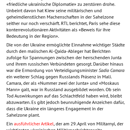
«friedliche ukrainische Diplomatie» zu zerstören drohe.
Unbeirrt davon hat Kiew seine militärischen und
geheimdienstlichen Machenschaften in der Sahelzone
seither nur noch verschärft.
RTL
berichtet, Paris sehe diese
konterrevolutionären Aktivitäten als «Beweis für ihre
Bedeutung in der Region».
Die von der Ukraine ermöglichte Einnahme wichtiger Städte
durch den malischen Al-Qaida-Ableger hat Berichten
zufolge für Spannungen zwischen der herrschenden Junta
und ihrem russischen Verbündeten gesorgt. Darüber hinaus
war die Ermordung von Verteidigungsminister
Sadio Camara
ein weiterer Schlag gegen Russlands Präsenz in Mali.
Camara, der als «Nummer zwei der Junta» und «Moskaus
Mann» galt, war in Russland ausgebildet worden. Ob sein
Tod Auswirkungen auf das Schlachtfeld haben wird, bleibt
abzuwarten. Es gibt jedoch beunruhigende Anzeichen dafür,
dass die Ukraine ein längeres Engagement in der
Sahelzone plant.
Ein
ausführlicher Artikel
, der am 29. April von Militarnyi, der
wichtigsten ukrainischen Militärnachrichtenseite,