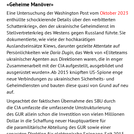
«Geheime Manöver»
Eine Untersuchung der Washington Post vom
Oktober 2023
enthüllte schockierende Details über den «erbitterten
Schattenkrieg», den der ukrainische Geheimdienst im
Stellvertreterkrieg des Westens gegen Russland führte. Sie
dokumentierte, wie viele der hochkarätigen
Auslandseinsätze Kiews, darunter gezielte Attentate auf
Persönlichkeiten wie
Daria Dugin
, das Werk von «Eliteteams
ukrainischer Agenten aus Direktionen waren, die in enger
Zusammenarbeit mit der
CIA
aufgestellt, ausgebildet und
ausgerüstet wurden». Ab 2015 knüpften US-Spione enge
neue Verbindungen zu ukrainischen Sicherheits- und
Geheimdiensten und bauten diese quasi von Grund auf neu
auf.
Ungeachtet der faktischen Übernahme des
SBU
durch
die
CIA
umfasste die umfassende Umstrukturierung
des
GUR
allein schon die Investition von vielen Millionen
Dollar in die Schaffung neuer Hauptquartiere für
die paramilitärische Abteilung des
GUR
sowie einer
separaten Direktion für elektronische Spionage. Seit 2015