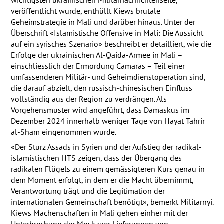
veröffentlicht wurde, enthüllt Kiews brutale
Geheimstrategie in Mali und darüber hinaus. Unter der
Überschrift «Islamistische Offensive in Mali: Die Aussicht
auf ein syrisches Szenario» beschreibt er detailliert, wie die
Erfolge der ukrainischen Al-Qaida-Armee in Mali –
einschliesslich der Ermordung Camaras – Teil einer
umfassenderen Militär- und Geheimdienstoperation sind,
die darauf abzielt, den russisch-chinesischen Einfluss
vollständig aus der Region zu verdrängen. Als
Vorgehensmuster wird angeführt, dass Damaskus im
Dezember 2024 innerhalb weniger Tage von Hayat Tahrir
al-Sham eingenommen wurde.
«Der Sturz Assads in Syrien und der Aufstieg der radikal-
islamistischen
HTS
zeigen, dass der Übergang des
radikalen Flügels zu einem gemässigteren Kurs genau in
dem Moment erfolgt, in dem er die Macht übernimmt,
Verantwortung trägt und die Legitimation der
internationalen Gemeinschaft benötigt», bemerkt Militarnyi.
Kiews Machenschaften in Mali gehen einher mit der
Unterbrechung der Moskauer Lieferungen von