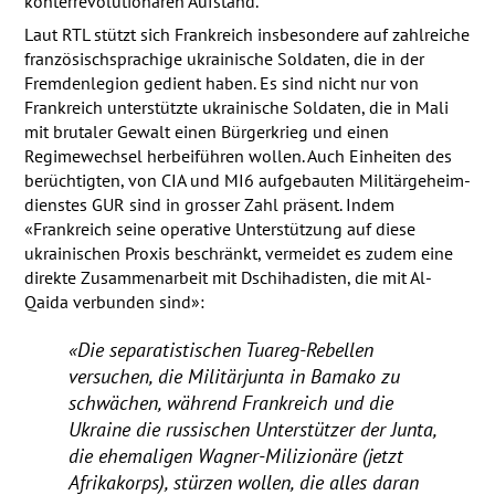
konterrevolutionären Aufstand.
Laut
RTL
stützt sich Frankreich insbesondere auf zahlreiche
französischsprachige ukrainische Soldaten, die in der
Fremdenlegion gedient haben. Es sind nicht nur von
Frankreich unterstützte ukrainische Soldaten, die in Mali
mit brutaler Gewalt einen Bürgerkrieg und einen
Regimewechsel herbeiführen wollen. Auch Einheiten des
berüchtigten, von
CIA
und MI6 aufgebauten Militär­geheim­
dienstes
GUR
sind in grosser Zahl präsent. Indem
«Frankreich seine operative Unterstützung auf diese
ukrainischen Proxis beschränkt, vermeidet es zudem eine
direkte Zusammenarbeit mit Dschihadisten, die mit Al-
Qaida verbunden sind»:
«Die separatistischen Tuareg-Rebellen
versuchen, die Militärjunta in Bamako zu
schwächen, während Frankreich und die
Ukraine die russischen Unterstützer der Junta,
die ehemaligen Wagner-Milizionäre (jetzt
Afrikakorps), stürzen wollen, die alles daran