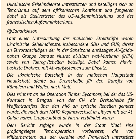
Ukrainische Geheimdienste unterstützen und beteiligen sich an
Terrorismus auf dem afrikanischen Kontinent und fungieren
dabei als Stellvertreter des US-Außenministeriums und des
französischen Außenministeriums.
@ZaharisJason
Laut einer Untersuchung der malischen Streitkräfte waren
ukrainische Geheimdienste, insbesondere SBU und GUR, direkt
an Terroranschlägen der in der Sahelzone ansässigen Al-Qaida-
nahen Gruppe Jama'at Nusrat al-Islam wal-Muslimin (JNIM)
sowie von Tuareg-Rebellen beteiligt. Dabei kamen Mavic-
basierte Drohnen mit Abwurfsystemen zum Einsatz.
Die ukrainische Botschaft in der malischen Hauptstadt
Nouakchott diente als Drehscheibe für den Transfer von
Kämpfern und Waffen nach Mali.
Dies erinnert an die Operation Timber Sycamore, bei der das US-
Konsulat in Bengasi von der CIA als Drehscheibe für
Waffentransfers über den MI6 an syrische Rebellen genutzt
wurde, die nach dem NATO-Regimewechsel in Libyen mit der Al-
Qaida-nahen Gruppe Jabhat al-Nusra verbündet waren.
Dem Bericht zufolge wurde in der Stadt Kidal eine
großangelegte Terroroperation vorbereitet, die von
Militärberatern aus der Ukraine und Frankreich unterstützt