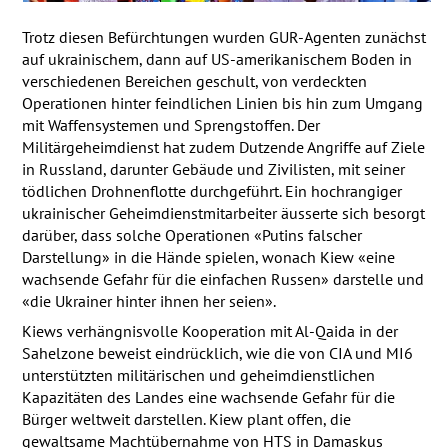
Trotz diesen Befürchtungen wurden
GUR
-Agenten zunächst
auf ukrainischem, dann auf US-amerikanischem Boden in
verschiedenen Bereichen geschult, von verdeckten
Operationen hinter feindlichen Linien bis hin zum Umgang
mit Waffensystemen und Sprengstoffen. Der
Militärgeheimdienst hat zudem Dutzende Angriffe auf Ziele
in Russland, darunter Gebäude und Zivilisten, mit seiner
tödlichen Drohnenflotte durchgeführt. Ein hochrangiger
ukrainischer Geheimdienstmitarbeiter äusserte sich besorgt
darüber, dass solche Operationen «Putins falscher
Darstellung» in die Hände spielen, wonach Kiew «eine
wachsende Gefahr für die einfachen Russen» darstelle und
«die Ukrainer hinter ihnen her seien».
Kiews verhängnisvolle Kooperation mit Al-Qaida in der
Sahelzone beweist eindrücklich, wie die von
CIA
und MI6
unterstützten militärischen und geheimdienstlichen
Kapazitäten des Landes eine wachsende Gefahr für die
Bürger weltweit darstellen. Kiew plant offen, die
gewaltsame Machtübernahme von
HTS
in Damaskus