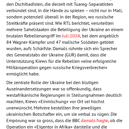
den Dschihadisten, die derzeit mit Tuareg-Separatisten
verbündet sind, in die Hände zu spielen – nicht nur in Mali,
sondern potenziell überall in der Region, wo russische
Streitkräfte präsent sind. Wie
RTL
berichtet, verurteilten
mehrere Sahelstaaten die Beteiligung der Ukraine an einem
brutalen Rebellenangriff im
Juli 2024
, bei dem angeblich
84 Wagner-Kämpfer und 47 malische Soldaten getötet
wurden, aufs Schärfste. Damals rühmte sich ein Sprecher
des Generalstabs der Ukraine (
GUR
) damit, dass die
Unterstützung Kiews für die Rebellen «eine erfolgreiche
Militäroperation gegen russische Kriegsverbrecher»
ermöglicht habe.
Die zentrale Rolle der Ukraine bei den blutigen
Auseinandersetzungen war so offenkundig, dass
westafrikanische Regierungen in Stellungnahmen deutlich
machten, Kiews «Einmischung» vor Ort sei höchst
unerwünscht. Mehrere bestellten ihre jeweiligen
ukrainischen Botschafter ein, um sie verbal zu rügen. Die
Empörung war so gross, dass die
BBC
damals fragte
, ob die
Operation ein «Eigentor in Afrika» darstelle und die