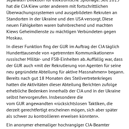
hat die
CIA
Kiew unter anderem mit fortschrittlichen
Überwachungssystemen und ausgebildeten Rekruten an
Standorten in der Ukraine und den
USA
versorgt. Diese
neuen Fähigkeiten waren bahnbrechend und machten
Kiews Geheimdienste zu mächtigen Verbündeten gegen
Moskau.
In dieser Funktion fing der
GUR
im Auftrag der
CIA
täglich
Hunderttausende von «getrennten Kommunikationen»
russischer Militär- und
FSB
-Einheiten ab. Auffällig war, dass
der
GUR
auch «mit der Rekrutierung von Agenten für seine
neu gegründete Abteilung für aktive Massnahmen» begann.
Bereits nach gut 18 Monaten des Stellvertreterkrieges
hatten die Aktivitäten dieser Abteilung Berichten zufolge
erhebliche Bedenken innerhalb der
CIA
und in der Ukraine
selbst hervorgerufen. Insbesondere die
vom
GUR
angewandten «rücksichtslosen Taktiken, die
derzeit gerechtfertigt erscheinen mögen, sich aber später
als schwer zu kontrollieren erweisen könnten».
Ein anonymer ehemaliger hochrangiger
CIA
-Beamter