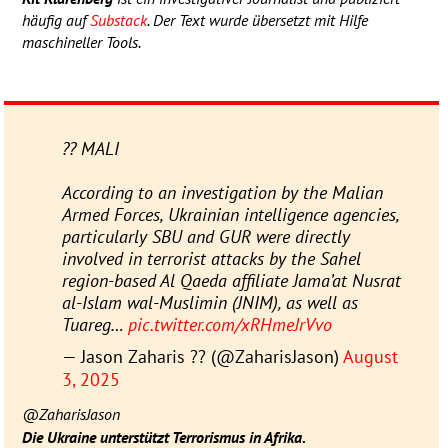
häufig auf
Substack
. Der Text wurde übersetzt mit Hilfe
maschineller Tools.
?? MALI
According to an investigation by the Malian
Armed Forces, Ukrainian intelligence agencies,
particularly SBU and GUR were directly
involved in terrorist attacks by the Sahel
region-based Al Qaeda affiliate Jama’at Nusrat
al-Islam wal-Muslimin (JNIM), as well as
Tuareg…
pic.twitter.com/xRHmeJrVvo
— Jason Zaharis ?? (@ZaharisJason)
August
3, 2025
@ZaharisJason
Die Ukraine unterstützt Terrorismus in Afrika.