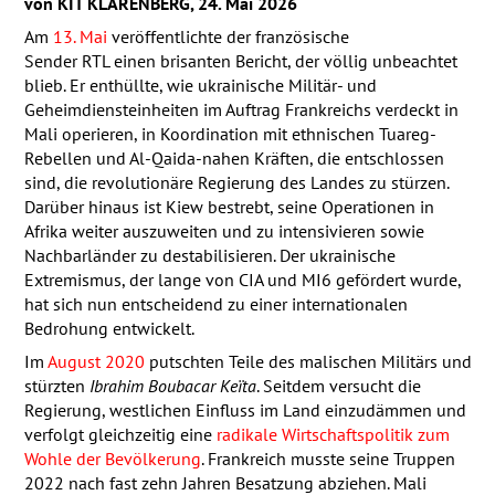
von
KIT
KLARENBERG
, 24. Mai 2026
Am
13. Mai
veröffentlichte der französische
Sender
RTL
einen brisanten Bericht, der völlig unbeachtet
blieb. Er enthüllte, wie ukrainische Militär- und
Geheimdiensteinheiten im Auftrag Frankreichs verdeckt in
Mali operieren, in Koordination mit ethnischen Tuareg-
Rebellen und Al-Qaida-nahen Kräften, die entschlossen
sind, die revolutionäre Regierung des Landes zu stürzen.
Darüber hinaus ist Kiew bestrebt, seine Operationen in
Afrika weiter auszuweiten und zu intensivieren sowie
Nachbarländer zu destabilisieren. Der ukrainische
Extremismus, der lange von
CIA
und MI6 gefördert wurde,
hat sich nun entscheidend zu einer internationalen
Bedrohung entwickelt.
Im
August 2020
putschten Teile des malischen Militärs und
stürzten
Ibrahim Boubacar Keïta
. Seitdem versucht die
Regierung, westlichen Einfluss im Land einzudämmen und
verfolgt gleichzeitig eine
radikale Wirtschaftspolitik zum
Wohle der Bevölkerung
. Frankreich musste seine Truppen
2022 nach fast zehn Jahren Besatzung abziehen. Mali