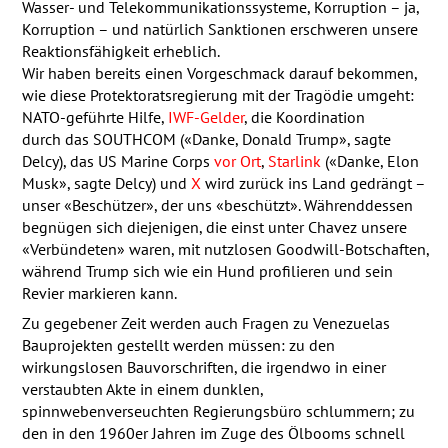
Wasser- und Telekommunikationssysteme, Korruption – ja,
Korruption – und natürlich Sanktionen erschweren unsere
Reaktionsfähigkeit erheblich.
Wir haben bereits einen Vorgeschmack darauf bekommen,
wie diese Protektoratsregierung mit der Tragödie umgeht:
NATO
-geführte Hilfe,
IWF
-Gelder
, die Koordination
durch das
SOUTHCOM
(«Danke, Donald Trump», sagte
Delcy), das US Marine Corps
vor Ort
,
Starlink
(«Danke, Elon
Musk», sagte Delcy) und
X
wird zurück ins Land gedrängt –
unser «Beschützer», der uns «beschützt». Währenddessen
begnügen sich diejenigen, die einst unter Chavez unsere
«Verbündeten» waren, mit nutzlosen Goodwill-Botschaften,
während Trump sich wie ein Hund profilieren und sein
Revier markieren kann.
Zu gegebener Zeit werden auch Fragen zu Venezuelas
Bauprojekten gestellt werden müssen: zu den
wirkungslosen Bauvorschriften, die irgendwo in einer
verstaubten Akte in einem dunklen,
spinnwebenverseuchten Regierungsbüro schlummern; zu
den in den 1960er Jahren im Zuge des Ölbooms schnell