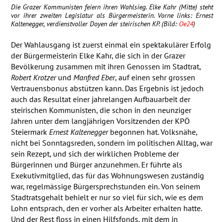
Die Grazer Kommunisten feiern ihren Wahlsieg. Elke Kahr (Mitte) steht
vor ihrer zweiten Legislatur als Bürgermeisterin. Vorne links: Ernest
Kaltenegger, verdienstvoller Doyen der steirischen KP. (Bild:
Oe24
)
Der Wahlausgang ist zuerst einmal ein spektakulärer Erfolg
der Bürgermeisterin Elke Kahr, die sich in der Grazer
Bevölkerung zusammen mit ihren Genossen im Stadtrat,
Robert Krotzer
und
Manfred Eber
, auf einen sehr grossen
Vertrauensbonus abstützen kann. Das Ergebnis ist jedoch
auch das Resultat einer jahrelangen Aufbauarbeit der
steirischen Kommunisten, die schon in den neunziger
Jahren unter dem langjährigen Vorsitzenden der
KPÖ
Steiermark
Ernest Kaltenegger
begonnen hat. Volksnähe,
nicht bei Sonntagsreden, sondern im politischen Alltag, war
sein Rezept, und sich der wirklichen Probleme der
Bürgerinnen und Bürger anzunehmen. Er führte als
Exekutivmitglied, das für das Wohnungswesen zuständig
war, regelmässige Bürgersprechstunden ein. Von seinem
Stadtratsgehalt behielt er nur so viel für sich, wie es dem
Lohn entsprach, den er vorher als Arbeiter erhalten hatte.
Und der Rest floss in einen Hilfsfonds, mit dem in