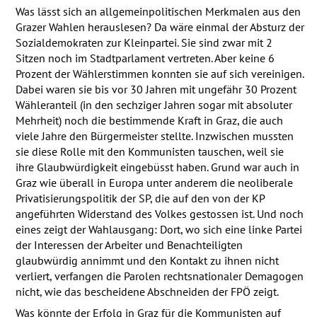
Was lässt sich an allgemeinpolitischen Merkmalen aus den
Grazer Wahlen herauslesen? Da wäre einmal der Absturz der
Sozialdemokraten zur Kleinpartei. Sie sind zwar mit 2
Sitzen noch im Stadtparlament vertreten. Aber keine 6
Prozent der Wählerstimmen konnten sie auf sich vereinigen.
Dabei waren sie bis vor 30 Jahren mit ungefähr 30 Prozent
Wähleranteil (in den sechziger Jahren sogar mit absoluter
Mehrheit) noch die bestimmende Kraft in Graz, die auch
viele Jahre den Bürgermeister stellte. Inzwischen mussten
sie diese Rolle mit den Kommunisten tauschen, weil sie
ihre Glaubwürdigkeit eingebüsst haben. Grund war auch in
Graz wie überall in Europa unter anderem die neoliberale
Privatisierungspolitik der SP, die auf den von der KP
angeführten Widerstand des Volkes gestossen ist. Und noch
eines zeigt der Wahlausgang: Dort, wo sich eine linke Partei
der Interessen der Arbeiter und Benachteiligten
glaubwürdig annimmt und den Kontakt zu ihnen nicht
verliert, verfangen die Parolen rechtsnationaler Demagogen
nicht, wie das bescheidene Abschneiden der
FPÖ
zeigt.
Was könnte der Erfolg in Graz für die Kommunisten auf