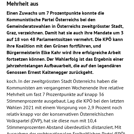
Mehrheit aus
Einen Zuwachs um 7 Prozentpunkte konnte die
Kommunistische Partei Österreichs bei den
Gemeinderatswahlen in Österreichs zweitgrösster Stadt,
Graz, verzeichnen. Damit hat sie auch ihre Mandate um 3
auf 18 von 48 Parlamentssitzen vermehrt. Die
KPÖ
kann
ihre Koalition mit den Grünen fortführen, und
Bürgermeisterin Elke Kahr wird ihre erfolgreiche Arbeit
fortsetzen können. Der Wahlerfolg ist das Ergebnis einer
jahrzehntelangen Aufbauarbeit, die auf den legendären
Genossen Ernest Kaltenegger zurückgeht.
koch. In der zweitgrössten Stadt Österreichs haben die
Kommunisten am vergangenen Wochenende ihre relative
Mehrheit um fast 7 Prozentpunkte auf knapp 36
Stimmenprozente ausgebaut. Lag die
KPÖ
bei den letzten
Wahlen 2021 mit einem Vorsprung von 2,9 Prozent noch
relativ knapp vor der konservativen Österreichischen
Volkspartei (
ÖVP
), hat sie diese nun mit 10,4
Stimmenprozenten Abstand überdeutlich distanziert. Mit
Ausnahme der rechtsnationalen Freiheitlichen Partei (
FPÖ
),