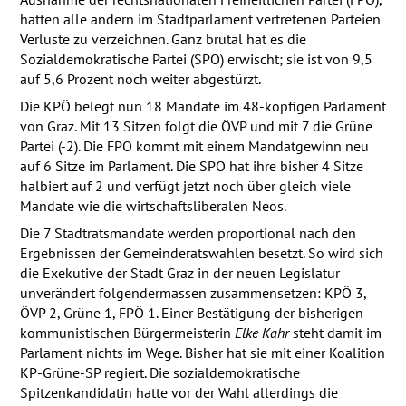
hatten alle andern im Stadtparlament vertretenen Parteien
Verluste zu verzeichnen. Ganz brutal hat es die
Sozialdemokratische Partei (
SPÖ
) erwischt; sie ist von 9,5
auf 5,6 Prozent noch weiter abgestürzt.
Die
KPÖ
belegt nun 18 Mandate im 48-köpfigen Parlament
von Graz. Mit 13 Sitzen folgt die
ÖVP
und mit 7 die Grüne
Partei (-2). Die
FPÖ
kommt mit einem Mandatgewinn neu
auf 6 Sitze im Parlament. Die
SPÖ
hat ihre bisher 4 Sitze
halbiert auf 2 und verfügt jetzt noch über gleich viele
Mandate wie die wirtschaftsliberalen Neos.
Die 7 Stadtratsmandate werden proportional nach den
Ergebnissen der Gemeinderatswahlen besetzt. So wird sich
die Exekutive der Stadt Graz in der neuen Legislatur
unverändert folgendermassen zusammensetzen:
KPÖ
3,
ÖVP
2, Grüne 1,
FPÖ
1. Einer Bestätigung der bisherigen
kommunistischen Bürgermeisterin
Elke Kahr
steht damit im
Parlament nichts im Wege. Bisher hat sie mit einer Koalition
KP-Grüne-SP regiert. Die sozialdemokratische
Spitzenkandidatin hatte vor der Wahl allerdings die