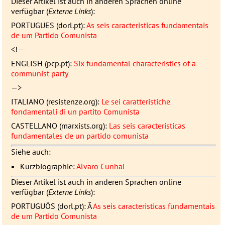
Dieser Artikel ist auch in anderen Sprachen online
verfügbar (
Externe Links
):
PORTUGUES
(dorl.pt):
As seis caracteristicas fundamentais
de um Partido Comunista
<!—
ENGLISH
(pcp.pt):
Six fundamental characteristics of a
communist party
—>
ITALIANO
(resistenze.org):
Le sei caratteristiche
fondamentali di un partito Comunista
CASTELLANO
(marxists.org):
Las seis caracterí­sticas
fundamentales de un partido comunista
Siehe auch:
Kurzbiographie:
Alvaro Cunhal
Dieser Artikel ist auch in anderen Sprachen online
verfügbar (
Externe Links
):
PORTUGUÖS (dorl.pt): Â
As seis caracteristicas fundamentais
de um Partido Comunista