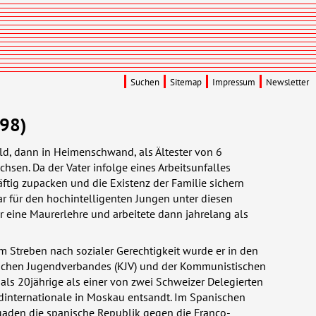
Suchen
Sitemap
Impressum
Newsletter
998)
ald, dann in Heimenschwand, als Ältester von 6
chsen. Da der Vater infolge eines Arbeitsunfalles
äftig zupacken und die Existenz der Familie sichern
r für den hochintelligenten Jungen unter diesen
 eine Maurerlehre und arbeitete dann jahrelang als
 Streben nach sozialer Gerechtigkeit wurde er in den
schen Jugendverbandes (
KJV
) und der Kommunistischen
als 20jährige als einer von zwei Schweizer Delegierten
internationale in Moskau entsandt. Im Spanischen
rigaden die spanische Republik gegen die Franco-