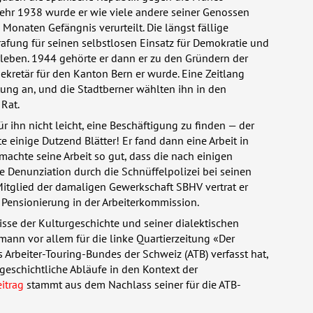
kehr 1938 wurde er wie viele andere seiner Genossen
Monaten Gefängnis verurteilt. Die längst fällige
rafung für seinen selbstlosen Einsatz für Demokratie und
rleben. 1944 gehörte er dann er zu den Gründern der
Sekretär für den Kanton Bern er wurde. Eine Zeitlang
tung an, und die Stadtberner wählten ihn in den
 Rat.
ür ihn nicht leicht, eine Beschäftigung zu finden — der
e einige Dutzend Blätter! Er fand dann eine Arbeit in
 machte seine Arbeit so gut, dass die nach einigen
 Denunziation durch die Schnüffelpolizei bei seinen
 Mitglied der damaligen Gewerkschaft
SBHV
vertrat er
 Pensionierung in der Arbeiterkommission.
sse der Kulturgeschichte und seiner dialektischen
mann vor allem für die linke Quartierzeitung «Der
s Arbeiter-Touring-Bundes der Schweiz (ATB) verfasst hat,
 geschichtliche Abläufe in den Kontext der
itrag
stammt aus dem Nachlass seiner für die ATB-