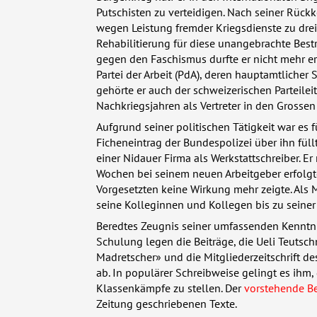
Putschisten zu verteidigen. Nach seiner Rück
wegen Leistung fremder Kriegsdienste zu drei 
Rehabilitierung für diese unangebrachte Best
gegen den Faschismus durfte er nicht mehr e
Partei der Arbeit (PdA), deren hauptamtlicher 
gehörte er auch der schweizerischen Parteilei
Nachkriegsjahren als Vertreter in den Grossen
Aufgrund seiner politischen Tätigkeit war es f
Ficheneintrag der Bundespolizei über ihn füllt
einer Nidauer Firma als Werkstattschreiber. Er
Wochen bei seinem neuen Arbeitgeber erfolgte
Vorgesetzten keine Wirkung mehr zeigte. Als
seine Kolleginnen und Kollegen bis zu seiner
Beredtes Zeugnis seiner umfassenden Kenntni
Schulung legen die Beiträge, die Ueli Teutsch
Madretscher» und die Mitgliederzeitschrift de
ab. In populärer Schreibweise gelingt es ihm,
Klassenkämpfe zu stellen. Der
vorstehende Be
Zeitung geschriebenen Texte.