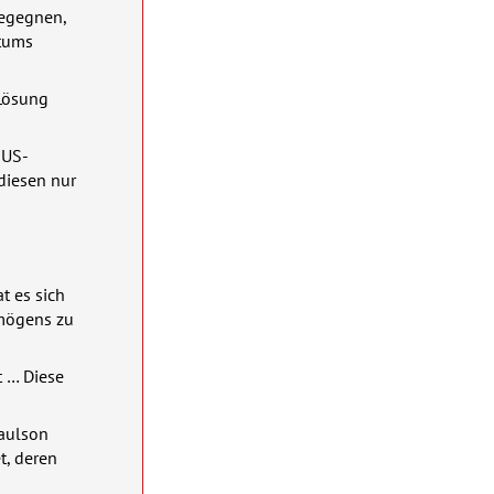
begegnen,
ntums
 Lösung
 US-
diesen nur
 es sich
rmögens zu
t … Diese
Paulson
t, deren