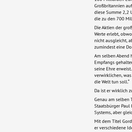
Großbritannien au
diese Summe 2,2 
die zu den 700 Mil
Die Aktien der gro
Werte erlebt, obwo
nicht ausgleicht, 
zumindest eine Dos
Am selben Abend ha
Empfangs gehalten
seine Ehre erweist
verwirklichen, was 
die Welt tun soll.“
Da ist er wirklich
Genau am selben T
Staatsbürger Paul K
Systems, aber gleic
Mit dem Titel Gordo
er verschiedene Id