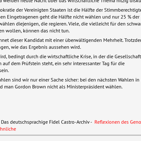
werden heute Nacht über das wirtschaftliche Thema hitzig diskut
kratie der Vereinigten Staaten ist die Hälfte der Stimmberechtigt
den Eingetragenen geht die Hälfte nicht wählen und nur 25 % der
ählen diejenigen, die regieren. Viele, die vielleicht für den schwa
n wollen, können das nicht tun.
net dieser Kandidat mit einer überwältigenden Mehrheit. Trotzde
agen, wie das Ergebnis aussehen wird.
d, bedingt durch die wirtschaftliche Krise, in der die Gesellschaft
 auf dem Prüfstein steht, ein sehr interessanter Tag für die
sein.
ahlen sind wir nur einer Sache sicher: bei den nächsten Wahlen in
rd man Gordon Brown nicht als Ministerpräsident wählen.
as deutschsprachige Fidel Castro-Archiv -
Reflexionen des Gen
hnliche