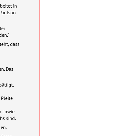
beitet in
 Paulson
ter
den.“
teht, dass
en. Das
ättigt,
 Pleite
d
r sowie
hs sind.
ken.