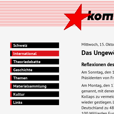
Mittwoch, 15. Okt
Schweiz
Das Ungew
International
Theoriedebatte
Reflexionen de
Geschichte
Am Sonntag, den 12
Präsidenten von Fr
Themen
Am Montag, den 1
Materialsammlung
genannt, mit dene
Kultur
Kollaps zu vermeid
wieder gestiegen.
Links
Deutschland zu 480
100 Milliarden Eur