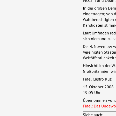
McCain und Obama 
In der großen Demo
eingetragen; von 
Wahlberechtigten w
Kandidaten stimme
Laut Umfragen rech
sich niemand zu s
Der 4. November wir
Vereinigten Staaten
Weltöffentlichkeit 
Hinsichtlich der W
Großbritannien wi
Fidel Castro Ruz
15. Oktober 2008
19:05 Uhr
Übernommen von: D
Fidel: Das Ungewö
Siehe auch: