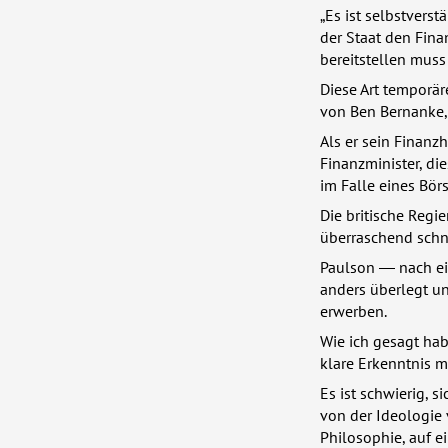
„Es ist selbstvers
der Staat den Fina
bereitstellen muss
Diese Art temporär
von Ben Bernanke,
Als er sein Finanz
Finanzminister, di
im Falle eines Bö
Die britische Regi
überraschend schn
Paulson ― nach ei
anders überlegt un
erwerben.
Wie ich gesagt hab
klare Erkenntnis 
Es ist schwierig, 
von der Ideologie v
Philosophie, auf ein