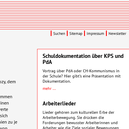
Suchen
Sitemap
Impressum
Newsletter
Schuldokumentation über KPS und
PdA
Vortrag über PdA oder CH-Kommunismus in
der Schule? Hier gibt’s eine Präsentation mit
Dokumentation.
ozy, dem
mehr ...
summen
Arbeiterlieder
einen
erte
Lieder gehören zum kulturellen Erbe der
sich
Arbeiterbewegung. Sie drücken die
ien zu je
Forderungen bewusster Arbeiterinnen und
Arbeiter wie die Ziele sozialer Bewegungen
 von