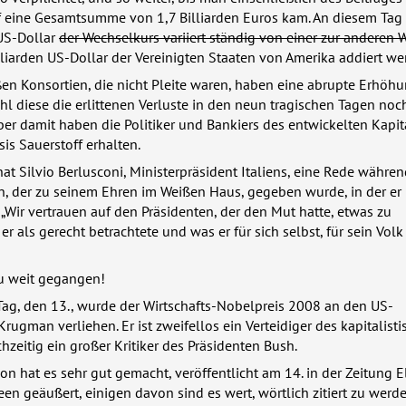
f eine Gesamtsumme von 1,7 Billiarden Euros kam. An diesem Tag
US-Dollar
der Wechselkurs variiert ständig von einer zur anderen
liarden US-Dollar der Vereinigten Staaten von Amerika addiert we
ßen Konsortien, die nicht Pleite waren, haben eine abrupte Erhöhu
hl diese die erlittenen Verluste in den neun tragischen Tagen noc
aber damit haben die Politiker und Bankiers des entwickelten Kapi
is Sauerstoff erhalten.
t Silvio Berlusconi, Ministerpräsident Italiens, eine Rede währen
, der zu seinem Ehren im Weißen Haus, gegeben wurde, in der er
. „Wir vertrauen auf den Präsidenten, der den Mut hatte, etwas zu
er als gerecht betrachtete und was er für sich selbst, für sein Volk
 zu weit gegangen!
ag, den 13., wurde der Wirtschafts-Nobelpreis 2008 an den US-
rugman verliehen. Er ist zweifellos ein Verteidiger des kapitalist
hzeitig ein großer Kritiker des Präsidenten Bush.
n hat es sehr gut gemacht, veröffentlicht am 14. in der Zeitung El
een geäußert, einigen davon sind es wert, wörtlich zitiert zu werd