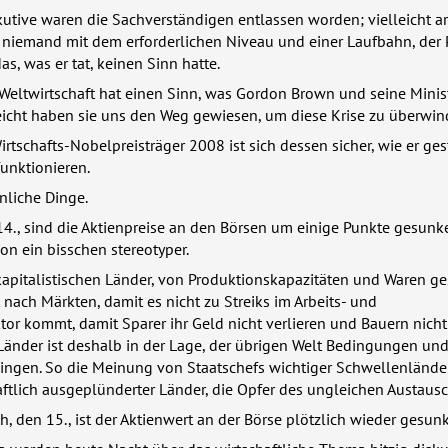
utive waren die Sachverständigen entlassen worden; vielleicht ar
niemand mit dem erforderlichen Niveau und einer Laufbahn, der
s, was er tat, keinen Sinn hatte.
Weltwirtschaft hat einen Sinn, was Gordon Brown und seine Minis
eicht haben sie uns den Weg gewiesen, um diese Krise zu überwin
rtschafts-Nobelpreisträger 2008 ist sich dessen sicher, wie er ges
nktionieren.
liche Dinge.
4., sind die Aktienpreise an den Börsen um einige Punkte gesunk
n ein bisschen stereotyper.
apitalistischen Länder, von Produktionskapazitäten und Waren ges
 nach Märkten, damit es nicht zu Streiks im Arbeits- und
tor kommt, damit Sparer ihr Geld nicht verlieren und Bauern nicht
Länder ist deshalb in der Lage, der übrigen Welt Bedingungen un
ngen. So die Meinung von Staatschefs wichtiger Schwellenlände
ftlich ausgeplünderter Länder, die Opfer des ungleichen Austausc
, den 15., ist der Aktienwert an der Börse plötzlich wieder gesun