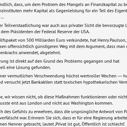
tändlich, dass, um dem Problem des Mangels an Finanzkapital zu 
nzinstituten mehr Kapital als Gegenleistung für ein Teil des Eige
 …
er Teilverstaatlichung war auch aus privater Sicht die bevorzugte
 dem Präsidenten der Federal Reserve der
USA
.
hilfspaket von 500 Milliarden Euro verkündete, hat Henry Paulson,
esen offensichtlich günstigeren Weg mit dem Argument, dass man 
rsenkrachs anwendet, abgelehnt.
erung ist direkt auf den Grund des Problems gegangen und hat
ell eine Lösung gefunden.
ner vermutlichen Verschwendung höchst wertvoller Wochen ― hat
d versucht jetzt Bankaktien statt toxischen hypothekarischen Ve
e, wir wissen nicht, ob diese Maßnahmen funktionieren oder nich
musste erst aus London und nicht aus Washington kommen.
sich des Gefühls zu erwehren, dass die ursprüngliche Antwort von 
erfälscht war. Erinnern Sie sich, dass er für eine Regierung arbeite
en Nenner gebracht, lautet ‚Privat ist gut, Öffentlich ist schlecht’.