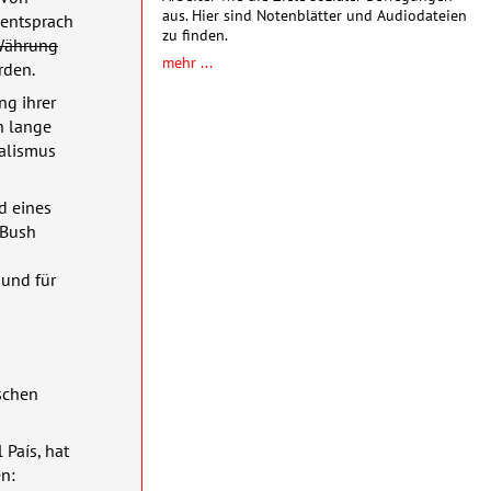
aus. Hier sind Notenblätter und Audiodateien
 entsprach
zu finden.
 Währung
mehr ...
rden.
ng ihrer
h lange
talismus
d eines
 Bush
 und für
ischen
 País, hat
en: