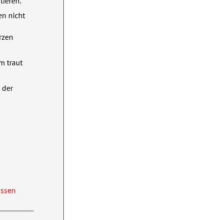
ieren.
en nicht
rzen
m traut
 der
ossen