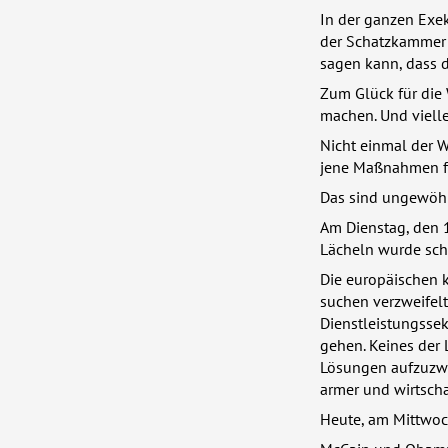
In der ganzen Exek
der Schatzkammer 
sagen kann, dass da
Zum Glück für die 
machen. Und viell
Nicht einmal der Wi
jene Maßnahmen fu
Das sind ungewöhn
Am Dienstag, den 1
Lächeln wurde scho
Die europäischen k
suchen verzweifelt
Dienstleistungssek
gehen. Keines der 
Lösungen aufzuzwi
armer und wirtscha
Heute, am Mittwoch