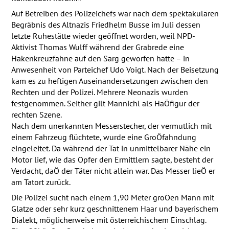
Auf Betreiben des Polizeichefs war nach dem spektakulären
Begräbnis des Altnazis Friedhelm Busse im Juli dessen
letzte Ruhestätte wieder geöffnet worden, weil
NPD
-
Aktivist Thomas Wulff während der Grabrede eine
Hakenkreuzfahne auf den Sarg geworfen hatte – in
Anwesenheit von Parteichef Udo Voigt. Nach der Beisetzung
kam es zu heftigen Auseinandersetzungen zwischen den
Rechten und der Polizei. Mehrere Neonazis wurden
festgenommen. Seither gilt Mannichl als HaÖfigur der
rechten Szene.
Nach dem unerkannten Messerstecher, der vermutlich mit
einem Fahrzeug flüchtete, wurde eine GroÖfahndung
eingeleitet. Da während der Tat in unmittelbarer Nähe ein
Motor lief, wie das Opfer den Ermittlern sagte, besteht der
Verdacht, daÖ der Täter nicht allein war. Das Messer lieÖ er
am Tatort zurück.
Die Polizei sucht nach einem 1,90 Meter groÖen Mann mit
Glatze oder sehr kurz geschnittenem Haar und bayerischem
Dialekt, möglicherweise mit österreichischem Einschlag.