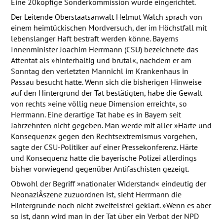
Eine 20köpfige Sonderkommission wurde eingerichtet.
Der Leitende Oberstaatsanwalt Helmut Walch sprach von
einem heimtückischen Mordversuch, der im Höchstfall mit
lebenslanger Haft bestraft werden könne. Bayerns
Innenminister Joachim Herrmann (
CSU
) bezeichnete das
Attentat als »hinterhältig und brutal«, nachdem er am
Sonntag den verletzten Mannichl im Krankenhaus in
Passau besucht hatte. Wenn sich die bisherigen Hinweise
auf den Hintergrund der Tat bestätigten, habe die Gewalt
von rechts »eine völlig neue Dimension erreicht«, so
Herrmann. Eine derartige Tat habe es in Bayern seit
Jahrzehnten nicht gegeben. Man werde mit aller »Härte und
Konsequenz« gegen den Rechtsextremismus vorgehen,
sagte der
CSU
-Politiker auf einer Pressekonferenz. Härte
und Konsequenz hatte die bayerische Polizei allerdings
bisher vorwiegend gegenüber Antifaschisten gezeigt.
Obwohl der Begriff »nationaler Widerstand« eindeutig der
NeonaziÂ­szene zuzuordnen ist, sieht Herrmann die
Hintergründe noch nicht zweifelsfrei geklärt. »Wenn es aber
so ist, dann wird man in der Tat über ein Verbot der
NPD