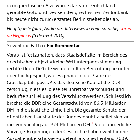
dem griechischen Vize wurde das von Deutschland
geraubte Gold und Devisen der griechischen Zentralbank
bis heute nicht zurückerstattet. Berlin streitet dies ab.
Hauptquelle (port., Audio des Interviews in engl. Sprache):
Jornal
de Negócios
(5 de avril 2010)
Soweit die Fakten.
Ein Kommentar
:
Vorab ist festzuhalten, dass Staatsdefizite im Bereich des
griechischen objektiv keine Weltuntergangsstimmung
rechtfertigen. Defizite werden in ihrer Bedeutung herunter
oder hochgespielt, wie es gerade in die Pläne des
Grosskapitals passt. Als das deutsche Kapital die
DDR
zerschlug, hiess es, diese sei unrettbar verschuldet und
bedürfte zur Heilung des Verschlucktwerdens. Schliesslich
brachte die
DDR
eine Gesamtschuld von 86,3 Milliarden
DM in die staatliche Einheit ein. Die gesamte Schuld der
öffentlichen Haushalte der Bundesrepublik belief sich zu
1
diesem Stichtag auf 924 Milliarden DM.
Viele bürgerliche
Vorzeige-Regierungen der Geschichte haben weit höhere
Ausgabenüberschüsse vorgelegt, als Griechenland 2009,