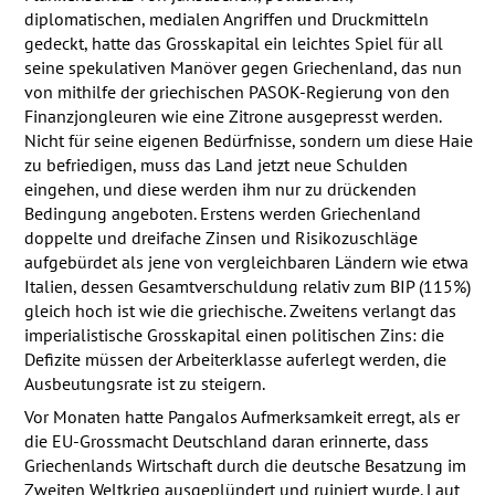
diplomatischen, medialen Angriffen und Druckmitteln
gedeckt, hatte das Grosskapital ein leichtes Spiel für all
seine spekulativen Manöver gegen Griechenland, das nun
von mithilfe der griechischen
PASOK
-Regierung von den
Finanzjongleuren wie eine Zitrone ausgepresst werden.
Nicht für seine eigenen Bedürfnisse, sondern um diese Haie
zu befriedigen, muss das Land jetzt neue Schulden
eingehen, und diese werden ihm nur zu drückenden
Bedingung angeboten. Erstens werden Griechenland
doppelte und dreifache Zinsen und Risikozuschläge
aufgebürdet als jene von vergleichbaren Ländern wie etwa
Italien, dessen Gesamtverschuldung relativ zum
BIP
(115%)
gleich hoch ist wie die griechische. Zweitens verlangt das
imperialistische Grosskapital einen politischen Zins: die
Defizite müssen der Arbeiterklasse auferlegt werden, die
Ausbeutungsrate ist zu steigern.
Vor Monaten hatte Pangalos Aufmerksamkeit erregt, als er
die EU-Grossmacht Deutschland daran erinnerte, dass
Griechenlands Wirtschaft durch die deutsche Besatzung im
Zweiten Weltkrieg ausgeplündert und ruiniert wurde. Laut