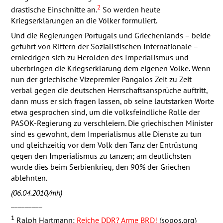
2
drastische Einschnitte an.
So werden heute
Kriegserklärungen an die Völker formuliert.
Und die Regierungen Portugals und Griechenlands – beide
geführt von Rittern der Sozialistischen Internationale –
erniedrigen sich zu Herolden des Imperialismus und
überbringen die Kriegserklärung dem eigenen Volke. Wenn
nun der griechische Vizepremier Pangalos Zeit zu Zeit
verbal gegen die deutschen Herrschaftsansprüche auftritt,
dann muss er sich fragen lassen, ob seine lautstarken Worte
etwa gesprochen sind, um die volksfeindliche Rolle der
PASOK
-Regierung zu verschleiern. Die griechischen Minister
sind es gewohnt, dem Imperialismus alle Dienste zu tun
und gleichzeitig vor dem Volk den Tanz der Entrüstung
gegen den Imperialismus zu tanzen; am deutlichsten
wurde dies beim Serbienkrieg, den 90% der Griechen
ablehnten.
(06.04.2010/mh)
_________
1
Ralph Hartmann:
Reiche
DDR
? Arme
BRD
!
(sopos.org)