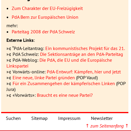
Zum Charakter der EU-Freizügigkeit
PdA Bern zur Europäischen Union
mehr:
Parteitag 2008 der PdA Schweiz
Externe Links
:
»¢ “PdA-Leitantrag:
Ein kommunistisches Projekt für das 21.
»¢ PdA Schweiz:
Die Sektionsanträge an den PdA-Parteitag
»¢ PdA-Weblog:
Die PdA, die EU und die Europäische
Linkspartei
»¢ Vorwärts-online:
PdA-Entwurf: Kämpfen, hier und jetzt
»¢
Eine neue, linke Partei gründen
(
POP
Vaud)
»¢
Für ein Zusammengehen der kämpferischen Linken
(
POP
Jura)
»¢ «Vorwärts»:
Braucht es eine neue Partei?
Suchen
Sitemap
Impressum
Newsletter
↑
zum Seitenanfang
↑