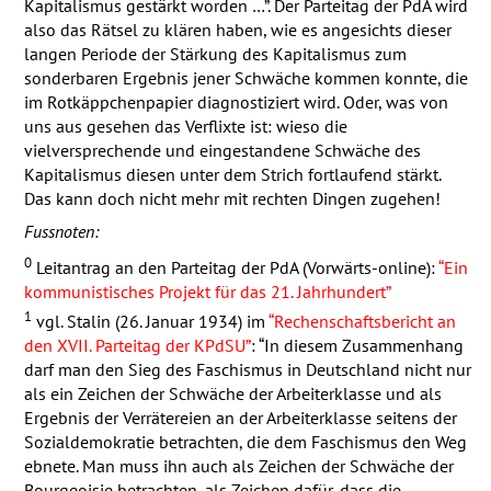
Kapitalismus gestärkt worden …”. Der Parteitag der PdA wird
also das Rätsel zu klären haben, wie es angesichts dieser
langen Periode der Stärkung des Kapitalismus zum
sonderbaren Ergebnis jener Schwäche kommen konnte, die
im Rotkäppchenpapier diagnostiziert wird. Oder, was von
uns aus gesehen das Verflixte ist: wieso die
vielversprechende und eingestandene Schwäche des
Kapitalismus diesen unter dem Strich fortlaufend stärkt.
Das kann doch nicht mehr mit rechten Dingen zugehen!
Fussnoten:
0
Leitantrag an den Parteitag der PdA (Vorwärts-online):
“Ein
kommunistisches Projekt für das 21. Jahrhundert”
1
vgl. Stalin (26. Januar 1934) im
“Rechenschaftsbericht an
den
XVII
. Parteitag der KPdSU”
: “In diesem Zusammenhang
darf man den Sieg des Faschismus in Deutschland nicht nur
als ein Zeichen der Schwäche der Arbeiterklasse und als
Ergebnis der Verrätereien an der Arbeiterklasse seitens der
Sozialdemokratie betrachten, die dem Faschismus den Weg
ebnete. Man muss ihn auch als Zeichen der Schwäche der
Bourgeoisie betrachten, als Zeichen dafür, dass die