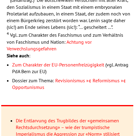
(Leitantrag:) “Die Bolschewiken versuchten mit aller Kraft,
den Sozialismus in einem Staat mit einem embryonalen
Proletariat aufzubauen, in einem Staat, der zudem noch von
einem Bürgerkrieg zerstört worden war. Lenin sagte daher
(sic!) am Ende seines Lebens (sic!): “… gescheitert …”.
4
Vgl. zum Charakter des Faschismus und zum Verhältnis
von Faschismus und Nation:
Achtung vor
Verwechslungsgefahren
Siehe auch
:
Zum Charakter der EU-Personenfreizügigkeit
(vgl. Antrag
PdA Bern zur EU)
Dossier zum Thema:
Revisionismus »¢ Reformismus »¢
Opportunismus
Die Entlarvung des Trugbildes der «gemeinsamen
Rechtsdurchsetzung» – wie der trumpistische
Imperialismus die Aggression zur «Norm» stilisiert