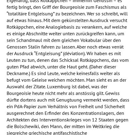
Eigenartig, dass Rotkäppchen – immerhin Genossin – es
fertig bringt, den Griff der Bourgeoisie zum Faschismus als
“totalitäre Entgleisung” zu bezeichnen. Wer so schreibt, will
auf etwas hinaus. Mit dem gekünstelten Ausdruck versucht
Rotkäppchen, eine Analogiebasis zu verankern, auf welche
es einige Abschnitte weiter unten zurückgreifen kann, um
sein Schandmaul mit dem gleichen Vokabular über den
Genossen Stalin fahren zu lassen. Aber noch etwas verrät
der Ausdruck “Entgleisung” (déviation). Wir haben es mit
Leuten zu tun, denen das Schicksal Rotkäppchens, das vom
guten Pfad abwich, unter die Haut geht. (Daher dieser
Deckname.) Es sind Leute, welche keinesfalls weiter als
befugt vom Geleise weichen möchten. Man sieht es an der
Auswahl der Zitate. Luxemburg ist dabei, was der
Bourgeoisie heute nicht mehr als anstössig gilt. Gewiss
dürfte dortens auch mit Genugtuung vermerkt werden, dass
ein PdA-Papier zum Verhältnis von Freiheit und Sicherheit
ausgerechnet den Erfinder des Konzentrationslagers, den
Architekten des Interventionskrieges von 12 Staaten gegen
die Bolschewiki, den Mann, der mitten im Weltkrieg die
siegreiche griechische antifaschistische