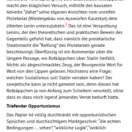
macht den kläglichen Versuch, mithilfe des kausalen
Adverbs “daher” seine eigenen Ansichten vom unreifen
Proletariat (Wiedergekäu von Auswürfen Kautskys) dem
3
zitierten Lenin unterzujubeln.
Das ist eine Verspottung
Lenins, der den theoretischen und praktischen Beweis des
Gegenteils geführt hat, dass nämlich die proletarische
Staatsmacht die “Reifung” des Proletariats gerade
beschleunigt. Überflüssig ist ein Kommentar über die
längere Passage, wo Rotkäppchen über Stalin herfällt.
Nichts als abgeschmacktes Zeug, der Bourgeoisie Wort für
Wort von den Lippen gelesen. Höchstens eine Frage:
welchen Sozialismus soll Stalin verraten haben? Der
sowjetische kann ja nicht gemeint sein, denn diesen hat
Rotkäppchen ja von Anfang zum Scheitern verurteilt, ohne
dass es dazu noch irgend jemandes Verrat bedurft hätte.
Triefender Opportunismus
Das Papier ist völlig durchtränkt mit opportunistischen
Sprüchen und durchsichtigem Marktgeschrei: “die echten
Bedingungen … sehen”, “wirkliche Logik”, “wirklich