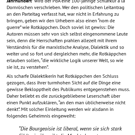
Jahrhundert
” wird der PdA eine 100-jährige Schlafkur à la
Dornröschen verschrieben. Wer den politischen Leitantrag
an den Parteitag verfasst hat, war nicht in Erfahrung zu
bringen, geben wir den Urhebern also einen “nom de
guerre” wie Rotkäppchen. Doch soviel ist gewiss: Die
Autoren müssen sehr von sich selbst eingenommene Leute
sein, denn die Herrschaften prahlen allezeit mit ihrem
Verständnis für die marxistische Analyse, Dialektik und so
weiter und so fort und dergleichen mehr, die Rotkäppchen
erlauben sollen, “die wirkliche Logik unserer Welt, so wie
sie ist, zu verstehen”.
Als scharfe Dialektikerin hat Rotkäppchen den Schluss
gezogen, dass ihrer turmhohen Sicht auf die Dinge eine
gewisse Beklopptheit des Publikums entgegenstehen muss.
Daher beliebt es die zurückgebliebene Leserschaft über
einen Punkt aufzuklären, “an den man üblicherweise nicht
denkt”. Mit solcher Einleitung werden wir alsdann in
folgendes Geheimnis eingeweiht:
“Die Bourgeoisie ist liberal, wenn sie sich stark