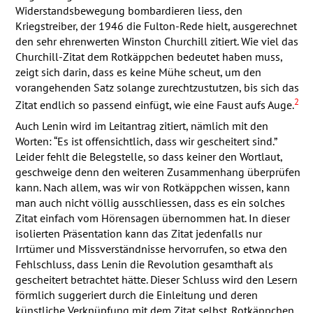
Widerstandsbewegung bombardieren liess, den
Kriegstreiber, der 1946 die Fulton-Rede hielt, ausgerechnet
den sehr ehrenwerten Winston Churchill zitiert. Wie viel das
Churchill-Zitat dem Rotkäppchen bedeutet haben muss,
zeigt sich darin, dass es keine Mühe scheut, um den
vorangehenden Satz solange zurechtzustutzen, bis sich das
2
Zitat endlich so passend einfügt, wie eine Faust aufs Auge.
Auch Lenin wird im Leitantrag zitiert, nämlich mit den
Worten: “Es ist offensichtlich, dass wir gescheitert sind.”
Leider fehlt die Belegstelle, so dass keiner den Wortlaut,
geschweige denn den weiteren Zusammenhang überprüfen
kann. Nach allem, was wir von Rotkäppchen wissen, kann
man auch nicht völlig ausschliessen, dass es ein solches
Zitat einfach vom Hörensagen übernommen hat. In dieser
isolierten Präsentation kann das Zitat jedenfalls nur
Irrtümer und Missverständnisse hervorrufen, so etwa den
Fehlschluss, dass Lenin die Revolution gesamthaft als
gescheitert betrachtet hätte. Dieser Schluss wird den Lesern
förmlich suggeriert durch die Einleitung und deren
künstliche Verknüpfung mit dem Zitat selbst. Rotkäppchen