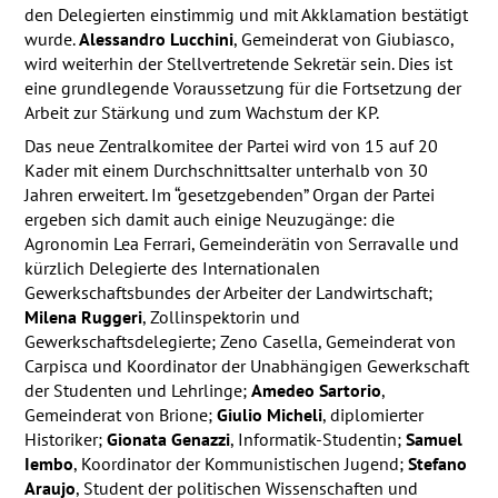
den Delegierten einstimmig und mit Akklamation bestätigt
wurde.
Alessandro Lucchini
, Gemeinderat von Giubiasco,
wird weiterhin der Stellvertretende Sekretär sein. Dies ist
eine grundlegende Voraussetzung für die Fortsetzung der
Arbeit zur Stärkung und zum Wachstum der KP.
Das neue Zentralkomitee der Partei wird von 15 auf 20
Kader mit einem Durchschnittsalter unterhalb von 30
Jahren erweitert. Im “gesetzgebenden” Organ der Partei
ergeben sich damit auch einige Neuzugänge: die
Agronomin Lea Ferrari, Gemeinderätin von Serravalle und
kürzlich Delegierte des Internationalen
Gewerkschaftsbundes der Arbeiter der Landwirtschaft;
Milena Ruggeri
, Zollinspektorin und
Gewerkschaftsdelegierte; Zeno Casella, Gemeinderat von
Carpisca und Koordinator der Unabhängigen Gewerkschaft
der Studenten und Lehrlinge;
Amedeo Sartorio
,
Gemeinderat von Brione;
Giulio Micheli
, diplomierter
Historiker;
Gionata Genazzi
, Informatik-Studentin;
Samuel
Iembo
, Koordinator der Kommunistischen Jugend;
Stefano
Araujo
, Student der politischen Wissenschaften und