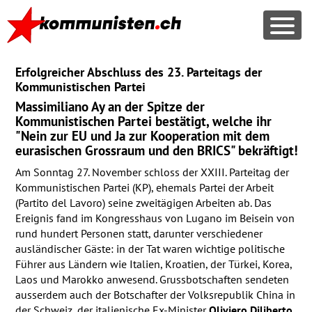
Erfolgreicher Abschluss des 23. Parteitags der
Kommunistischen Partei
Massimiliano Ay an der Spitze der
Kommunistischen Partei bestätigt, welche ihr
"Nein zur EU und Ja zur Kooperation mit dem
eurasischen Grossraum und den BRICS" bekräftigt!
Am Sonntag 27. November schloss der
XXIII
. Parteitag der
Kommunistischen Partei (KP), ehemals Partei der Arbeit
(Partito del Lavoro) seine zweitägigen Arbeiten ab. Das
Ereignis fand im Kongresshaus von Lugano im Beisein von
rund hundert Personen statt, darunter verschiedener
ausländischer Gäste: in der Tat waren wichtige politische
Führer aus Ländern wie Italien, Kroatien, der Türkei, Korea,
Laos und Marokko anwesend. Grussbotschaften sendeten
ausserdem auch der Botschafter der Volksrepublik China in
der Schweiz, der italienische Ex-Minister
Oliviero Diliberto