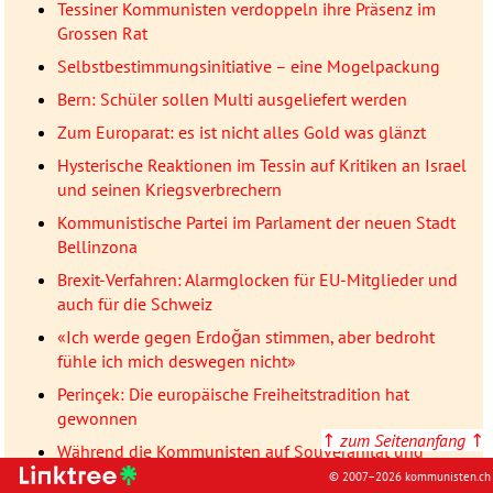
Tessiner Kommunisten verdoppeln ihre Präsenz im
Grossen Rat
Selbstbestimmungsinitiative – eine Mogelpackung
Bern: Schüler sollen Multi ausgeliefert werden
Zum Europarat: es ist nicht alles Gold was glänzt
Hysterische Reaktionen im Tessin auf Kritiken an Israel
und seinen Kriegsverbrechern
Kommunistische Partei im Parlament der neuen Stadt
Bellinzona
Brexit-Verfahren: Alarmglocken für EU-Mitglieder und
auch für die Schweiz
«Ich werde gegen Erdoğan stimmen, aber bedroht
fühle ich mich deswegen nicht»
Perinçek: Die europäische Freiheitstradition hat
gewonnen
↑
zum Seitenanfang
↑
Während die Kommunisten auf Souveränität und
Kooperation beharren, bestätigen die
© 2007–2026 kommunisten.ch