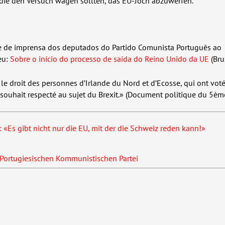
 die den Versuch wagen sollten, das EU-Joch abzuwerfen.
 de imprensa dos deputados do Partido Comunista Português ao
eu:
Sobre o início do processo de saída do Reino Unido da UE
(Bru
le droit des personnes d’Irlande du Nord et d’Ecosse, qui ont voté
ur souhait respecté au sujet du Brexit.» (Document politique du 5è
 «Es gibt nicht nur die EU, mit der die Schweiz reden kann!»
Portugiesischen Kommunistischen Partei