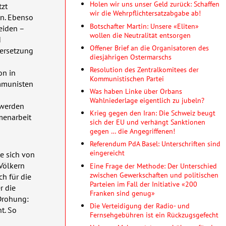
Holen wir uns unser Geld zurück: Schaffen
tzt
wir die Wehrpflichtersatzabgabe ab!
en. Ebenso
Botschafter Martin: Unsere «Eliten»
eiden –
wollen die Neutralität entsorgen
d
Offener Brief an die Organisatoren des
dersetzung
diesjährigen Ostermarschs
Resolution des Zentralkomitees der
on in
Kommunistischen Partei
ommunisten
Was haben Linke über Orbans
Wahlniederlage eigentlich zu jubeln?
 werden
Krieg gegen den Iran: Die Schweiz beugt
menarbeit
sich der EU und verhängt Sanktionen
gegen … die Angegriffenen!
Referendum PdA Basel: Unterschriften sind
eingereicht
e sich von
 Völkern
Eine Frage der Methode: Der Unterschied
zwischen Gewerkschaften und politischen
ch für die
Parteien im Fall der Initiative «200
r die
Franken sind genug»
 Drohung:
Die Verteidigung der Radio- und
t. So
Fernsehgebühren ist ein Rückzugsgefecht