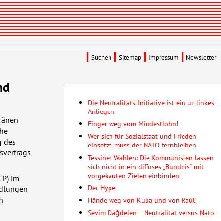
Suchen
Sitemap
Impressum
Newsletter
nd
Die Neutralitäts-Initiative ist ein ur-linkes
Anliegen
eränen
Finger weg vom Mindestlohn!
che
Wer sich für Sozialstaat und Frieden
g des
einsetzt, muss der NATO fernbleiben
svertrags
Tessiner Wahlen: Die Kommunisten lassen
sich nicht in ein diffuses „Bündnis“ mit
vorgekauten Zielen einbinden
CP
) im
Der Hype
ndlungen
n
Hände weg von Kuba und von Raúl!
Sevim Dağdelen – Neutralität versus Nato