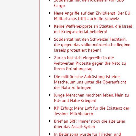
Cargo
Neue Angriffe auf den Zivildienst: Der EU-
Militarismus trifft auch die Schweiz
Keine Waffenexporte an Staaten, die Israel
mit Kriegsmaterial beliefern!
Solidarität mit den Schweizer Fechtern,
die gegen das völkermörderische Regime
Israels protestiert haben!
Zürich hat sich eingereiht in die
weltweiten Proteste gegen die Nato zu
ihrem Gründungstag
Die militärische Aufrüstung ist eine
Masche, um uns unter die Oberaufsicht
der Nato zu bringen
Junge Menschen möchten leben, Nein zu
EU- und Nato-Kriegen!
KP-Erfolg: Mehr Luft für die Existenz der
Tessiner Milchbauern
Brief an SRF: Immer noch die alte Leier
über das Assad-Syrien
In Bellinzona wurde für Frieden und