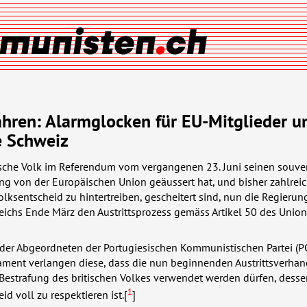
ahren: Alarmglocken für EU-Mitglieder u
e Schweiz
sche Volk im Referendum vom vergangenen 23. Juni seinen souv
ng von der Europäischen Union geäussert hat, und bisher zahlrei
olksentscheid zu hintertreiben, gescheitert sind, nun die Regierun
eichs Ende März den Austrittsprozess gemäss Artikel 50 des Union
 der Abgeordneten der Portugiesischen Kommunistischen Partei (
P
ament verlangen diese, dass die nun beginnenden Austrittsverha
 Bestrafung des britischen Volkes verwendet werden dürfen, desse
1
d voll zu respektieren ist.[
]