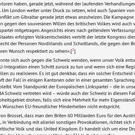
rloren haben, gerade jetzt, während der laufenden Verhandlunge
 Um London weiter unter Druck zu setzen, wird auch Spanien von
nflikt um Gibraltar gerade jetzt etwas anzuheizen. Die Kampagne
n gegen den souveränen Willen des britischen Volkes wird auch 
spartei mitgetragen. Angesichts eines nach geltendem Verfassung
taates erfolgten Volksentscheides vertritt der letzte Kongress dies
echt der Personen Nordirlands und Schottlands, die gegen den Br
2
ren Wunsch respektiert zu sehen».[
]
önnte sich auch gegen die Schweiz wenden, wenn unser Volk ents
EU-Integration einen Schritt zurück zu tun und wenn sich eine Reg
llen zu realisieren. Es ist gut denkbar, dass ein solcher Entscheid
ft der Fall in einigen Kantonen oder in einer gesamten Sprachreg
bleibt. Vom Standpunkt der Europäischen Linkspartei – die in un
A Schweiz vertreten wird – würde auch der Schweiz in diesem Fal
eitsgebiet drohen, falls sich eine Mehrheit für mehr Eigenständi
n Wünschen EU-freundlicher Minderheiten nicht entspricht.
n Brüssel, dass man den Briten 60 Milliarden Euro für den Austri
 in Verbindung mit allerlei sonstigen Provokationen, richtet sich n
ritische Volk und das United Kingdom. Er handelt sich um eine D