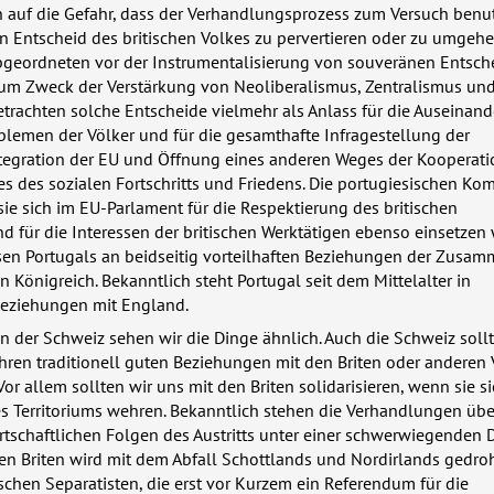
h auf die Gefahr, dass der Verhandlungsprozess zum Versuch benu
n Entscheid des britischen Volkes zu pervertieren oder zu umgeh
bgeordneten vor der Instrumentalisierung von souveränen Entsch
zum Zweck der Verstärkung von Neoliberalismus, Zentralismus un
betrachten solche Entscheide vielmehr als Anlass für die Auseinan
blemen der Völker und für die gesamthafte Infragestellung der
ntegration der EU und Öffnung eines anderen Weges der Kooperati
s des sozialen Fortschritts und Friedens. Die portugiesischen K
sie sich im EU-Parlament für die Respektierung des britischen
d für die Interessen der britischen Werktätigen ebenso einsetzen
ssen Portugals an beidseitig vorteilhaften Beziehungen der Zusam
n Königreich. Bekanntlich steht Portugal seit dem Mittelalter in
eziehungen mit England.
 der Schweiz sehen wir die Dinge ähnlich. Auch die Schweiz sollt
ihren traditionell guten Beziehungen mit den Briten oder anderen
or allem sollten wir uns mit den Briten solidarisieren, wenn sie si
s Territoriums wehren. Bekanntlich stehen die Verhandlungen übe
rtschaftlichen Folgen des Austritts unter einer schwerwiegenden
n Briten wird mit dem Abfall Schottlands und Nordirlands gedroh
ischen Separatisten, die erst vor Kurzem ein Referendum für die