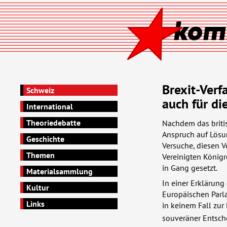
Brexit-Verf
Schweiz
auch für di
International
Theoriedebatte
Nachdem das briti
Anspruch auf Lösu
Geschichte
Versuche, diesen V
Themen
Vereinigten Königr
in Gang gesetzt.
Materialsammlung
In einer Erklärung
Kultur
Europäischen Parl
Links
in keinem Fall zur
souveräner Entschei