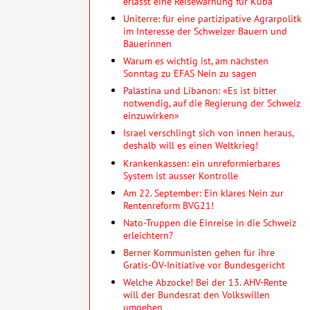
erlässt eine Reisewarnung für Kuba
Uniterre: für eine partizipative Agrarpolitk
im Interesse der Schweizer Bauern und
Bäuerinnen
Warum es wichtig ist, am nächsten
Sonntag zu EFAS Nein zu sagen
Palästina und Libanon: «Es ist bitter
notwendig, auf die Regierung der Schweiz
einzuwirken»
Israel verschlingt sich von innen heraus,
deshalb will es einen Weltkrieg!
Krankenkassen: ein unreformierbares
System ist ausser Kontrolle
Am 22. September: Ein klares Nein zur
Rentenreform BVG21!
Nato-Truppen die Einreise in die Schweiz
erleichtern?
Berner Kommunisten gehen für ihre
Gratis-ÖV-Initiative vor Bundesgericht
Welche Abzocke! Bei der 13. AHV-Rente
will der Bundesrat den Volkswillen
umgehen