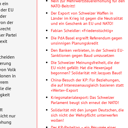
Nein zur Mehrwertsteuererhöhung für den
n ein
NATO-Beitritt!
 der EU
Der Export von Schweizer Waffen in
 der
Länder im Krieg ist gegen die Neutralität
von der
und ein Geschenk an EU und NATO!
srecht
Fabian Scheidler: «Friedenstüchtig»
er Partei
Die PdA Basel ergreift Referendum gegen
exit
unsinnigen Planungskredit
Den Banken verbieten, in der Schweiz EU-
Sanktionen gegen Baud umzusetzen
cheiden
Die Schweizer Meinungsfreiheit, die der
ierung
EU nicht gefällt: Hat die Hexenjagd
 von Volk
begonnen? Solidarität mit Jacques Baud!
ionen in
China-Besuch der KP: Für Beziehungen,
serem
die auf Interessenausgleich basieren statt
le die
«Werte»-Export
gkeit
Kriegsmaterialexport: Das Schweizer
Parlament beugt sich erneut der NATO!
tt
Solidarität mit den jungen Deutschen, die
sich nicht der Wehrpflicht unterwerfen
icht nur
wollen!
rohung
Der KP-Parteitag – ein Résumée einer