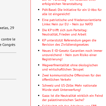
erfolgreichen Veranstaltung
PdA Basel: Die Initiative für ein U-Abo für
alle ist eingereicht!
Eine patriotische und friedensorientierte
Linke: Nein zur EU – Nein zur NATO
xelas, 29
Die KP trifft sich zum Parteitag:
Neutralität, Frieden und Arbeit
 contre le
KP unterstützt Referendum gegen die
me Congrès
Revision des Zivildienstgesetzes
Neues E-ID-Gesetz: Garantien noch immer
unzureichend – Nein zum Risiko einer
Registrierung!
Wegwerfmentalität ohne öko­lo­gischen
und wirtschaft­lichen Skrupel
Zwei kommunistische Offensiven für den
öffentlichen Verkehr
Schweiz und US-Zölle: Mehr nationale
Würde statt Unterwerfung!
Gaza: Ist die Neutralität wirklich ein Feind
der palästinensischen Sache?
Solidarität mit den Arbeitern von SBB