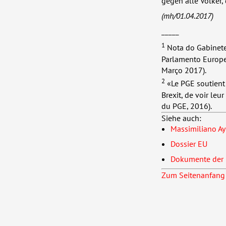
gegen alle Völker,
(mh/01.04.2017)
_____
1
Nota do Gabinete
Parlamento Europ
Março 2017).
2
«Le
PGE
soutient 
Brexit, de voir le
du
PGE
, 2016).
Siehe auch:
Massimiliano Ay:
Dossier EU
Dokumente der 
Zum Seitenanfang