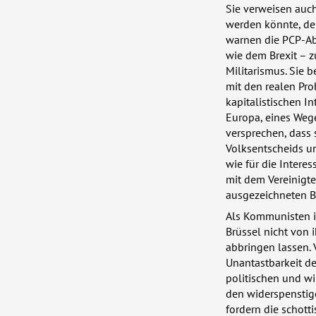
Sie verweisen auc
werden könnte, de
warnen die
PCP
-A
wie dem Brexit – 
Militarismus. Sie 
mit den realen Pro
kapitalistischen I
Europa, eines Wege
versprechen, dass 
Volksentscheids un
wie für die Intere
mit dem Vereinigte
ausgezeichneten B
Als Kommunisten in
Brüssel nicht von 
abbringen lassen. V
Unantastbarkeit de
politischen und wi
den widerspenstige
fordern die schott