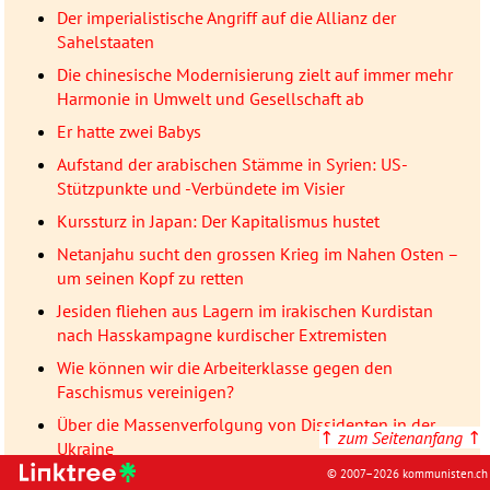
Der imperialistische Angriff auf die Allianz der
Sahelstaaten
Die chinesische Modernisierung zielt auf immer mehr
Harmonie in Umwelt und Gesellschaft ab
Er hatte zwei Babys
Aufstand der arabischen Stämme in Syrien: US-
Stützpunkte und -Verbündete im Visier
Kurssturz in Japan: Der Kapitalismus hustet
Netanjahu sucht den grossen Krieg im Nahen Osten –
um seinen Kopf zu retten
Jesiden fliehen aus Lagern im irakischen Kurdistan
nach Hasskampagne kurdischer Extremisten
Wie können wir die Arbeiterklasse gegen den
Faschismus vereinigen?
Über die Massenverfolgung von Dissidenten in der
↑
zum Seitenanfang
↑
Ukraine
© 2007–2026 kommunisten.ch
Venezuela: Präsident Maduro trotz US-organisiertem