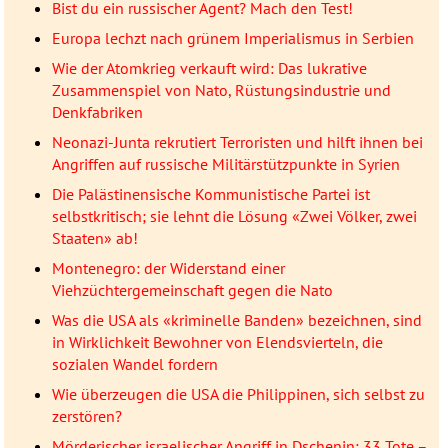
Bist du ein russischer Agent? Mach den Test!
Europa lechzt nach grünem Imperialismus in Serbien
Wie der Atomkrieg verkauft wird: Das lukrative
Zusammenspiel von Nato, Rüstungsindustrie und
Denkfabriken
Neonazi-Junta rekrutiert Terroristen und hilft ihnen bei
Angriffen auf russische Militärstützpunkte in Syrien
Die Palästinensische Kommunistische Partei ist
selbstkritisch; sie lehnt die Lösung «Zwei Völker, zwei
Staaten» ab!
Montenegro: der Widerstand einer
Viehzüchtergemeinschaft gegen die Nato
Was die USA als «kriminelle Banden» bezeichnen, sind
in Wirklichkeit Bewohner von Elendsvierteln, die
sozialen Wandel fordern
Wie überzeugen die USA die Philippinen, sich selbst zu
zerstören?
Mörderischer israelischer Angriff in Dschenin: 33 Tote –