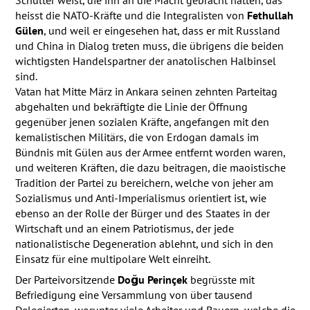
heisst die
NATO
-Kräfte und die Integralisten von
Fethullah
Gülen
, und weil er eingesehen hat, dass er mit Russland
und China in Dialog treten muss, die übrigens die beiden
wichtigsten Handelspartner der anatolischen Halbinsel
sind.
Vatan hat Mitte März in Ankara seinen zehnten Parteitag
abgehalten und bekräftigte die Linie der Öffnung
gegenüber jenen sozialen Kräfte, angefangen mit den
kemalistischen Militärs, die von Erdogan damals im
Bündnis mit Gülen aus der Armee entfernt worden waren,
und weiteren Kräften, die dazu beitragen, die maoistische
Tradition der Partei zu bereichern, welche von jeher am
Sozialismus und Anti-Imperialismus orientiert ist, wie
ebenso an der Rolle der Bürger und des Staates in der
Wirtschaft und an einem Patriotismus, der jede
nationalistische Degeneration ablehnt, und sich in den
Einsatz für eine multipolare Welt einreiht.
Der Parteivorsitzende
Doğu Perinçek
begrüsste mit
Befriedigung eine Versammlung von über tausend
Delegierten, worunter viele Arbeiter und Bauern, welche die