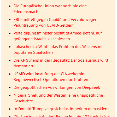
Die Europäische Union war noch nie eine
Friedensmacht
FBI ermittelt gegen Guaidó und Vecchio wegen
Veruntreuung von USAID-Geldern
Verteidigungsminister bestätigt Armee-Befehl, auf
gefangene Israelis zu schiessen
Lukaschenka-Wahl – das Problem des Westens mit
populären Staatschefs
Die KP Syriens in der Illegalität: Der Sozialismus wird
demontiert
USAID wird im Auftrag der CIA weiterhin
Regimewechsel-Operationen durchführen
Die geopolitischen Auswirkungen von DeepSeek
Nigeria, Shell und der Westen: eine unappetitliche
Geschichte
In Donald Trump zeigt sich das Imperium demaskiert
Die Abwärtsspirale der Ukraine im Jahr 2024 wird sich