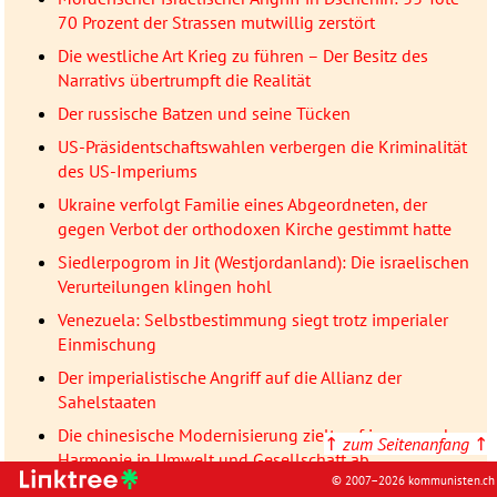
70 Prozent der Strassen mutwillig zerstört
Die westliche Art Krieg zu führen – Der Besitz des
Narrativs übertrumpft die Realität
Der russische Batzen und seine Tücken
US-Präsidentschaftswahlen verbergen die Kriminalität
des US-Imperiums
Ukraine verfolgt Familie eines Abgeordneten, der
gegen Verbot der orthodoxen Kirche gestimmt hatte
Siedlerpogrom in Jit (Westjordanland): Die israelischen
Verurteilungen klingen hohl
Venezuela: Selbstbestimmung siegt trotz imperialer
Einmischung
Der imperialistische Angriff auf die Allianz der
Sahelstaaten
Die chinesische Modernisierung zielt auf immer mehr
↑
zum Seitenanfang
↑
Harmonie in Umwelt und Gesellschaft ab
© 2007–2026 kommunisten.ch
Er hatte zwei Babys