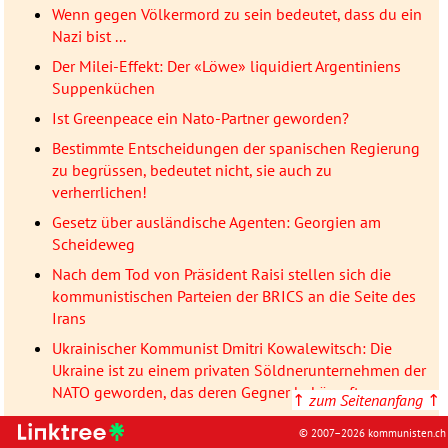
Wenn gegen Völkermord zu sein bedeutet, dass du ein
Nazi bist ...
Der Milei-Effekt: Der «Löwe» liquidiert Argentiniens
Suppenküchen
Ist Greenpeace ein Nato-Partner geworden?
Bestimmte Entscheidungen der spanischen Regierung
zu begrüssen, bedeutet nicht, sie auch zu
verherrlichen!
Gesetz über ausländische Agenten: Georgien am
Scheideweg
Nach dem Tod von Präsident Raisi stellen sich die
kommunistischen Parteien der BRICS an die Seite des
Irans
Ukrainischer Kommunist Dmitri Kowalewitsch: Die
Ukraine ist zu einem privaten Söldnerunternehmen der
NATO geworden, das deren Gegner bekämpft
↑
zum Seitenanfang
↑
Kanaky – oder die Ablehnung des französischen
© 2007–2026 kommunisten.ch
Kolonialismus