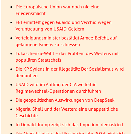
Die Europäische Union war noch nie eine
Friedensmacht
FBI ermittelt gegen Guaidó und Vecchio wegen
Veruntreuung von USAID-Geldern
Verteidigungsminister bestätigt Armee-Befehl, auf
gefangene Israelis zu schiessen
Lukaschenka-Wahl – das Problem des Westens mit
populären Staatschefs
Die KP Syriens in der Illegalität: Der Sozialismus wird
demontiert
USAID wird im Auftrag der CIA weiterhin
Regimewechsel-Operationen durchführen
Die geopolitischen Auswirkungen von DeepSeek
Nigeria, Shell und der Westen: eine unappetitliche
Geschichte
In Donald Trump zeigt sich das Imperium demaskiert
Die Abwärtsspirale der Ukraine im Jahr 2024 wird sich