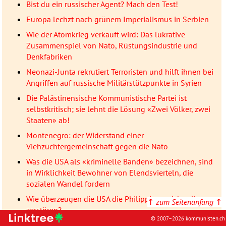
Bist du ein russischer Agent? Mach den Test!
Europa lechzt nach grünem Imperialismus in Serbien
Wie der Atomkrieg verkauft wird: Das lukrative
Zusammenspiel von Nato, Rüstungsindustrie und
Denkfabriken
Neonazi-Junta rekrutiert Terroristen und hilft ihnen bei
Angriffen auf russische Militärstützpunkte in Syrien
Die Palästinensische Kommunistische Partei ist
selbstkritisch; sie lehnt die Lösung «Zwei Völker, zwei
Staaten» ab!
Montenegro: der Widerstand einer
Viehzüchtergemeinschaft gegen die Nato
Was die USA als «kriminelle Banden» bezeichnen, sind
in Wirklichkeit Bewohner von Elendsvierteln, die
sozialen Wandel fordern
Wie überzeugen die USA die Philippinen, sich selbst zu
↑
zum Seitenanfang
↑
zerstören?
© 2007–2026 kommunisten.ch
Mörderischer israelischer Angriff in Dschenin: 33 Tote –