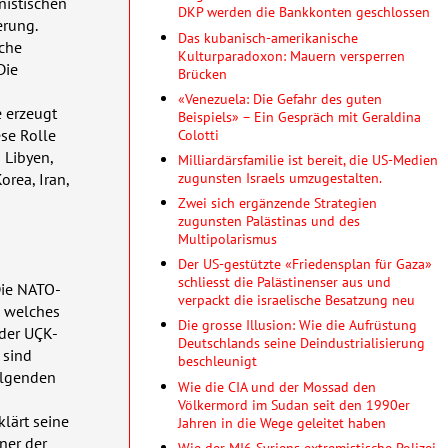
nistischen
DKP werden die Bankkonten geschlossen
erung.
Das kubanisch-amerikanische
sche
Kulturparadoxon: Mauern versperren
Die
Brücken
«Venezuela: Die Gefahr des guten
e erzeugt
Beispiels» – Ein Gespräch mit Geraldina
Colotti
se Rolle
 Libyen,
Milliardärsfamilie ist bereit, die US-Medien
zugunsten Israels umzugestalten.
orea, Iran,
Zwei sich ergänzende Strategien
zugunsten Palästinas und des
Multipolarismus
Der US-gestützte «Friedensplan für Gaza»
schliesst die Palästinenser aus und
Die
NATO
-
verpackt die israelische Besatzung neu
, welches
Die grosse Illusion: Wie die Aufrüstung
 der
UÇK
-
Deutschlands seine Deindustrialisierung
 sind
beschleunigt
olgenden
Wie die CIA und der Mossad den
Völkermord im Sudan seit den 1990er
klärt seine
Jahren in die Wege geleitet haben
ner der
Wie der MI6 Syriens extremistische Polizei