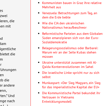
n
Kommunisten bauen in Graz ihre relative
Mehrheit aus
es
Venezuela: Betrachtungen zum Tag, an
 zwei
dem die Erde bebte
eren, die
Wie die CIA den ukrainischen
nen mit
Nationalismus heraufbeschwor
Reformistische Parteien aus dem Globalen
Süden emanzipieren sich von der Euro-
nd
Sozialdemokratie
ddam
Belagerungssozialismus oder Barbarei:
igentliche
Warum wir an der Seite Kubas stehen
bietet die
müssen
em
Ukraine unterstützt zusammen mit Al-
r
Qaida Konterrevolutionen im Sahel
sführungen
Die israelische Linke spricht nur zu sich
den
selbst
eb die
Munkaspart: «Der Sieg Magyars, ein Sieg
er andere
für das imperialistische Kapital der EU»
denn,
Die Kommunistische Partei bekundet ihr
ten.” Und
Vertrauen in Vietnams
linge nach
Entwicklungsmodell