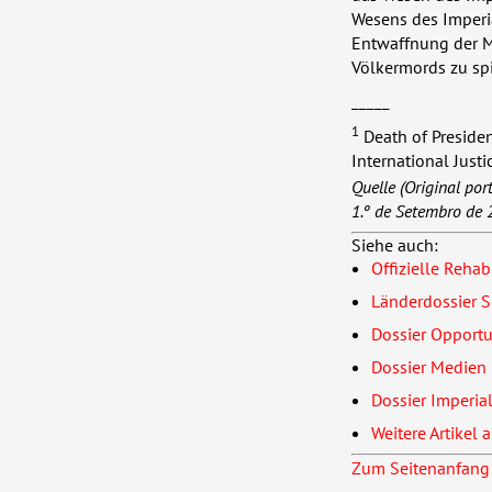
Wesens des Imperia
Entwaffnung der M
Völkermords zu spi
_____
1
Death of Preside
International Justi
Quelle (Original por
1.º de Setembro de 
Siehe auch:
Offizielle Reha
Länderdossier S
Dossier Opport
Dossier Medien
Dossier Imperia
Weitere Artikel
Zum Seitenanfang