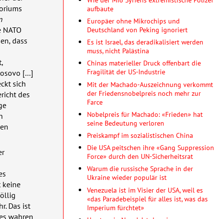
toriums
aufbaute
n
Europäer ohne Mikrochips und
e
NATO
Deutschland von Peking ignoriert
en, dass
Es ist Israel, das deradikalisiert werden
muss, nicht Palästina
,
Chinas materieller Druck offenbart die
Fragilität der US-Industrie
Kosovo […]
ckt sich
Mit der Machado-Auszeichnung verkommt
der Friedensnobelpreis noch mehr zur
richt des
Farce
ge
Nobelpreis für Machado: «Frieden» hat
n
seine Bedeutung verloren
sen
Preiskampf im sozialistischen China
Die USA peitschen ihre «Gang Suppression
er
Force» durch den UN-Sicherheitsrat
Warum die russische Sprache in der
es
Ukraine wieder populär ist
t keine
Venezuela ist im Visier der USA, weil es
öllig
«das Paradebeispiel für alles ist, was das
r. Das ist
Imperium fürchtet»
des wahren