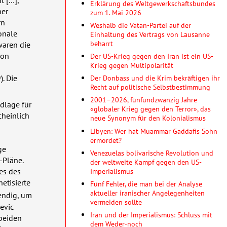
t […],
Erklärung des Weltgewerkschaftsbundes
ner
zum 1. Mai 2026
rn
Weshalb die Vatan-Partei auf der
onale
Einhaltung des Vertrags von Lausanne
beharrt
waren die
von
Der US-Krieg gegen den Iran ist ein US-
Krieg gegen Multipolarität
Der Donbass und die Krim bekräftigen ihr
). Die
Recht auf politische Selbstbestimmung
2001–2026, fünfundzwanzig Jahre
dlage für
«globaler Krieg gegen den Terror», das
cheinlich
neue Synonym für den Kolonialismus
Libyen: Wer hat Muammar Gaddafis Sohn
ermordet?
ge
Venezuelas bolivarische Revolution und
-Pläne.
der weltweite Kampf gegen den US-
Imperialismus
es des
etisierte
Fünf Fehler, die man bei der Analyse
aktueller iranischer Angelegenheiten
ndig, um
vermeiden sollte
evic
Iran und der Imperialismus: Schluss mit
 beiden
dem Weder-noch