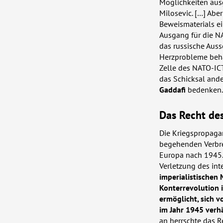
Möglichkeiten aus
Milosevic. […] Abe
Beweismaterials e
Ausgang für die
N
das russische Auss
Herzprobleme behan
Zelle des
NATO
-
IC
das Schicksal ande
Gaddafi
bedenken.
Das Recht de
Die Kriegspropagan
begehenden Verbrec
Europa nach 1945.
Verletzung des int
imperialistischen
Konterrevolution 
ermöglicht, sich v
im Jahr 1945 verh
an herrschte das R