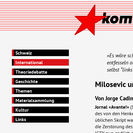
Schweiz
«Es wäre sc
entfesseln o
International
selbst “link
Theoriedebatte
Geschichte
Milosevic u
Themen
Von Jorge Cadim
Materialsammlung
Jornal «Avante!»
(
Kultur
des von den Henke
Links
üblichen Skript wa
die Zerstörung des