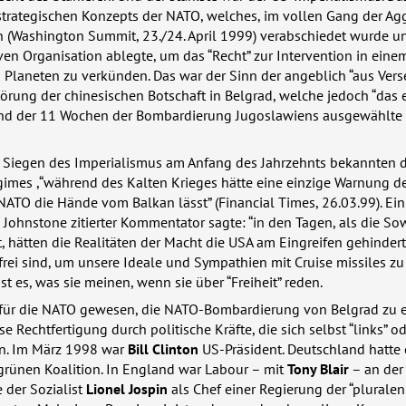
trategischen Konzepts der
NATO
, welches, im vollen Gang der Ag
 (Washington Summit, 23./24. April 1999) verabschiedet wurde u
en Organisation ablegte, um das “Recht” zur Intervention in eine
s Planeten zu verkünden. Das war der Sinn der angeblich “aus Ver
rung der chinesischen Botschaft in Belgrad, welche jedoch “das 
d der 11 Wochen der Bombardierung Jugoslawiens ausgewählte Z
 Siegen des Imperialismus am Anfang des Jahrzehnts bekannten d
gimes ,“während des Kalten Krieges hätte eine einzige Warnung d
NATO
die Hände vom Balkan lässt” (Financial Times, 26.03.99). Ein
Johnstone zitierter Kommentator sagte: “in den Tagen, als die So
t, hätten die Realitäten der Macht die
USA
am Eingreifen gehindert.
t frei sind, um unsere Ideale und Sympathien mit Cruise missiles zu
ist es, was sie meinen, wenn sie über “Freiheit” reden.
für die
NATO
gewesen, die
NATO
-Bombardierung von Belgrad zu e
 Rechtfertigung durch politische Kräfte, die sich selbst “links” o
en. Im März 1998 war
Bill Clinton
US-Präsident. Deutschland hatte 
grünen Koalition. In England war Labour – mit
Tony Blair
– an der 
e der Sozialist
Lionel Jospin
als Chef einer Regierung der “pluralen