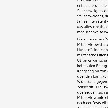
ICTY
nun endlich d
entlastete, um die
Stillschweigens d
Stillschweigens, d
Jahrzehnten steht 
das alles einschli
möglicherweise we
Die angeblichen “
Milosevic beschul
Hussein” eine mons
militärische Offen
US-amerikanische 
kolossalen Betrug.
Kriegsbeginn von d
über den Konflikt 
Widerstand gegen 
Zeitschrift: “Die
US
überzeugen, sich a
Milosevic würde e
nach der Feststell