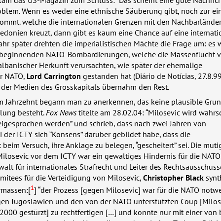
kam das US-Magazin zum Schluss: “Das scheint eine gute Nachrich
roblem. Wenn es weder eine ethnische Säuberung gibt, noch zur ei
kommt. welche die internationalen Grenzen mit den Nachbarlände
donien kreuzt, dann gibt es kaum eine Chance auf eine internati
 Jahr später drehten die imperialistischen Mächte die Frage um: es 
 beginnenden
NATO
-Bombardierungen, welche die Massenflucht 
banischer Herkunft verursachten, wie später der ehemalige
er
NATO
,
Lord Carrington
gestanden hat (Diário de Notícias, 27.8.99
der Medien des Grosskapitals übernahm den Rest.
em Jahrzehnt begann man zu anerkennen, das keine plausible Grun
ilung besteht.
Fox News
titelte am 28.02.04: “Milosevic wird wahrs
eigesprochen werden” und schrieb, dass nach zwei Jahren von
i der
ICTY
sich “Konsens” darüber gebildet habe, dass die
 beim Versuch, ihre Anklage zu belegen, “gescheitert” sei. Die muti
Milosevic vor dem
ICTY
war ein gewaltiges Hindernis für die
NATO
alt für internationales Strafrecht und Leiter des Rechtsausschuss
mitees für die Verteidigung von Milosevic,
Christopher Black
synth
1
rmassen:[
] “der Prozess [gegen Milosevic] war für die
NATO
notwe
gen Jugoslawien und den von der
NATO
unterstützten Coup [Milos
000 gestürzt] zu rechtfertigen […] und konnte nur mit einer von