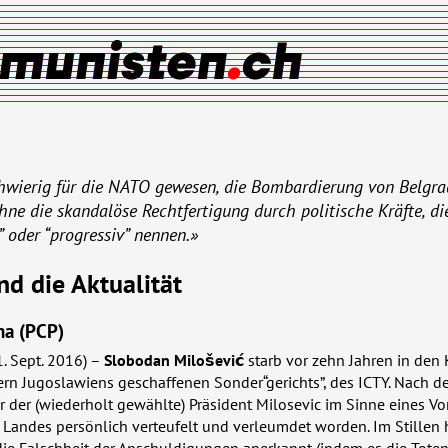
hwierig für die
NATO
gewesen, die Bombardierung von Belgra
hne die skandalöse Rechtfertigung durch politische Kräfte, di
s” oder “progressiv” nennen.»
nd die Aktualität
a (
PCP
)
1. Sept. 2016) –
Slobodan Milošević
starb vor zehn Jahren in den 
rn Jugoslawiens geschaffenen Sonder“gerichts”, des
ICTY
. Nach d
r der (wiederholt gewählte) Präsident Milosevic im Sinne eines Vor
 Landes persönlich verteufelt und verleumdet worden. Im Stillen 