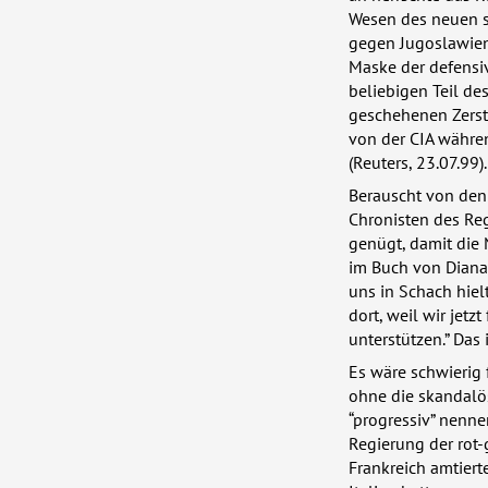
Wesen des neuen s
gegen Jugoslawien
Maske der defensiv
beliebigen Teil de
geschehenen Zerstö
von der
CIA
währen
(Reuters, 23.07.99).
Berauscht von den
Chronisten des Re
genügt, damit die
im Buch von Diana 
uns in Schach hiel
dort, weil wir jetz
unterstützen.” Das 
Es wäre schwierig 
ohne die skandalöse
“progressiv” nenn
Regierung der rot-
Frankreich amtiert