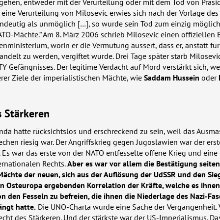
gehen, entweder mit der Verurteilung oder mit dem Tod von Präsi
r eine Verurteilung von Milosevic erwies sich nach der Vorlage des
indeutig als unmöglich […], so wurde sein Tod zum einzig möglic
ATO
-Mächte.” Am 8. März 2006 schrieb Milosevic einen offiziellen B
enministerium, worin er die Vermutung äussert, dass er, anstatt für
delt zu werden, vergiftet wurde. Drei Tage später starb Milosevic
TY
Gefängnisses. Der legitime Verdacht auf Mord verstärkt sich, w
rer Ziele der imperialistischen Mächte, wie
Saddam Hussein
oder
s Stärkeren
da hatte rücksichtslos und erschreckend zu sein, weil das Ausma
hen riesig war. Der Angriffskrieg gegen Jugoslawien war der erst
 Es war das erste von der
NATO
entfesselte offene Krieg und eine
ernationalen Rechts.
Aber es war vor allem die Bestätigung seiten
 Mächte der neuen, sich aus der Auflösung der UdSSR und den Sie
in Osteuropa ergebenden Korrelation der Kräfte, welche es ihnen
on den Fesseln zu befreien, die ihnen die Niederlage des Nazi-Fa
ängt hatte.
Die
UNO
-Charta wurde eine Sache der Vergangenheit.
echt des Stärkeren. Und der stärkste war der US-Imperialismus. Da