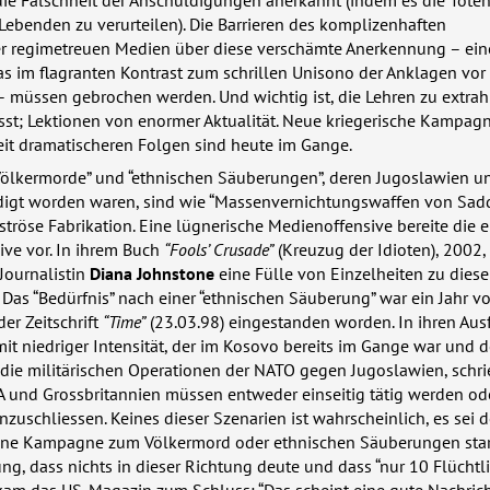
ie Falschheit der Anschuldigungen anerkannt (indem es die Tote
 Lebenden zu verurteilen). Die Barrieren des komplizenhaften
er regimetreuen Medien über diese verschämte Anerkennung – ein
as im flagranten Kontrast zum schrillen Unisono der Anklagen vor
– müssen gebrochen werden. Und wichtig ist, die Lehren zu extrahi
esst; Lektionen von enormer Aktualität. Neue kriegerische Kampag
it dramatischeren Folgen sind heute im Gange.
Völkermorde” und “ethnischen Säuberungen”, deren Jugoslawien u
digt worden waren, sind wie “Massenvernichtungswaffen von Sa
tröse Fabrikation. Eine lügnerische Medienoffensive bereite die e
sive vor. In ihrem Buch
“Fools’ Crusade”
(Kreuzug der Idioten), 2002, 
Journalistin
Diana Johnstone
eine Fülle von Einzelheiten zu dies
 Das “Bedürfnis” nach einer “ethnischen Säuberung” war ein Jahr vo
er Zeitschrift
“Time”
(23.03.98) eingestanden worden. In ihren Au
mit niedriger Intensität, der im Kosovo bereits im Gange war und 
die militärischen Operationen der
NATO
gegen Jugoslawien, schri
A
und Grossbritannien müssen entweder einseitig tätig werden od
nzuschliessen. Keines dieser Szenarien ist wahrscheinlich, es sei 
ine Kampagne zum Völkermord oder ethnischen Säuberungen star
ung, dass nichts in dieser Richtung deute und dass “nur 10 Flücht