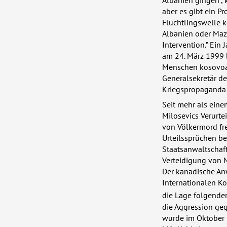
Albanien gingen”, 
aber es gibt ein P
Flüchtlingswelle 
Albanien oder Maze
Intervention.” Ein
am 24. März 1999
Menschen kosovoal
Generalsekretär d
Kriegspropaganda 
Seit mehr als ein
Milosevics Verurte
von Völkermord fr
Urteilssprüchen be
Staatsanwaltschaft
Verteidigung von 
Der kanadische Anw
Internationalen Ko
die Lage folgende
die Aggression ge
wurde im Oktober 2