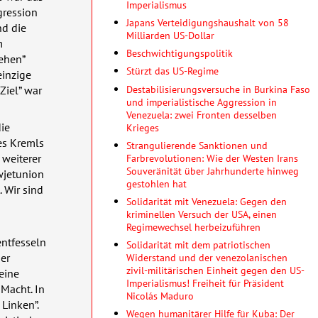
Imperialismus
gression
Japans Verteidigungshaushalt von 58
nd die
Milliarden US-Dollar
m
Beschwichtigungspolitik
sehen”
Stürzt das US-Regime
einzige
Destabilisierungsversuche in Burkina Faso
iel” war
und imperialistische Aggression in
Venezuela: zwei Fronten desselben
ie
Krieges
es Kremls
Strangulierende Sanktionen und
Farbrevolutionen: Wie der Westen Irans
 weiterer
Souveränität über Jahrhunderte hinweg
wjetunion
gestohlen hat
 Wir sind
Solidarität mit Venezuela: Gegen den
kriminellen Versuch der USA, einen
Regimewechsel herbeizuführen
ntfesseln
Solidarität mit dem patriotischen
Widerstand und der venezolanischen
der
zivil-militärischen Einheit gegen den US-
eine
Imperialismus! Freiheit für Präsident
Macht. In
Nicolás Maduro
 Linken”.
Wegen humanitärer Hilfe für Kuba: Der