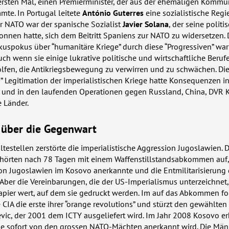
 ersten Mal, einen Premierminister, der aus der ehemaligen Kommu
mmte. In Portugal leitete
António Guterres
eine sozialistische Regi
er
NATO
war der spanische Sozialist
Javier Solana
, der seine politi
onnen hatte, sich dem Beitritt Spaniens zur
NATO
zu widersetzen. 
uspokus über “humanitäre Kriege” durch diese “Progressiven” war
uch wenn sie einige lukrative politische und wirtschaftliche Beruf
lfen, die Antikriegsbewegung zu verwirren und zu schwächen. Die
n” Legitimation der imperialistischen Kriege hatte Konsequenzen in
ne und in den laufenden Operationen gegen Russland, China,
DVR
K
 Länder.
 über die Gegenwart
testellen zerstörte die imperialistische Aggression Jugoslawien. 
örten nach 78 Tagen mit einem Waffenstillstandsabkommen auf
von Jugoslawien im Kosovo anerkannte und die Entmilitarisierung
. Aber die Vereinbarungen, die der US-Imperialismus unterzeichnet,
Papier wert, auf dem sie gedruckt werden. Im auf das Abkommen f
e
CIA
die erste ihrer “orange revolutions” und stürzt den gewählten
evic, der 2001 dem
ICTY
ausgeliefert wird. Im Jahr 2008 Kosovo er
ie sofort von den grossen
NATO
-Mächten anerkannt wird. Die Män