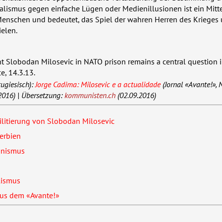
lismus gegen einfache Lügen oder Medienillusionen ist ein Mitte
enschen und bedeutet, das Spiel der wahren Herren des Krieges
elen.
nt Slobodan Milosevic in
NATO
prison remains a central question 
ce, 14.3.13.
tugiesisch):
Jorge Cadima: Milosevic e a actualidade
(Jornal «Avante!», 
2016) | Übersetzung:
kommunisten.ch
(02.09.2016)
bilitierung von Slobodan Milosevic
erbien
unismus
lismus
 aus dem «Avante!»