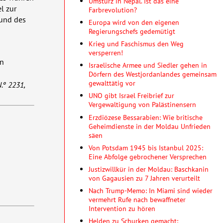
Umsturz in Nepal. Ist das eine
l zur
Farbrevolution?
 und des
Europa wird von den eigenen
Regierungschefs gedemütigt
Krieg und Faschismus den Weg
versperren!
in
Israelische Armee und Siedler gehen in
Dörfern des Westjordanlandes gemeinsam
gewalttätig vor
N.º 2231,
UNO gibt Israel Freibrief zur
Vergewaltigung von Palästinensern
Erzdiözese Bessarabien: Wie britische
Geheimdienste in der Moldau Unfrieden
säen
Von Potsdam 1945 bis Istanbul 2025:
Eine Abfolge gebrochener Versprechen
Justizwillkür in der Moldau: Baschkanin
von Gagausien zu 7 Jahren verurteilt
Nach Trump-Memo: In Miami sind wieder
vermehrt Rufe nach bewaffneter
Intervention zu hören
Helden zu Schurken gemacht: