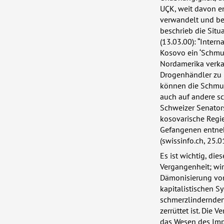
UÇK
, weit davon e
verwandelt und bes
beschrieb die Situ
(13.03.00): “Inte
Kosovo ein ‘Schmu
Nordamerika verkau
Drogenhändler zu 
können die Schmugg
auch auf andere sc
Schweizer Senato
kosovarische Regi
Gefangenen entneh
(swissinfo.ch, 25.0
Es ist wichtig, die
Vergangenheit; wi
Dämonisierung v
kapitalistischen S
schmerzlindernden 
zerrüttet ist. Die 
das Wesen des Imp