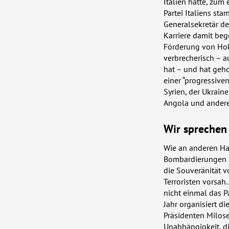
Italien hatte, zum
Partei Italiens sta
Generalsekretär d
Karriere damit beg
Förderung von Hok
verbrecherisch – a
hat – und hat geho
einer “progressive
Syrien, der Ukrai
Angola und andere
Wir sprechen
Wie an anderen Hal
Bombardierungen h
die Souveränität 
Terroristen vorsah
nicht einmal das 
Jahr organisiert di
Präsidenten Milos
Unabhängigkeit, d