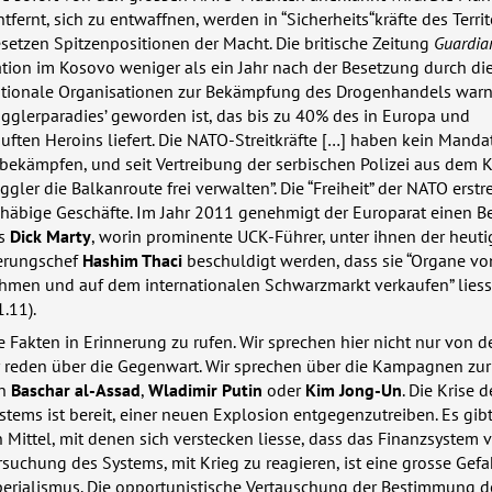
ntfernt, sich zu entwaffnen, werden in “Sicherheits“kräfte des Terri
etzen Spitzenpositionen der Macht. Die britische Zeitung
Guardia
ation im Kosovo weniger als ein Jahr nach der Besetzung durch di
rnationale Organisationen zur Bekämpfung des Drogenhandels warn
gglerparadies’ geworden ist, das bis zu 40% des in Europa und
ften Heroins liefert. Die
NATO
-Streitkräfte […] haben kein Mandat
bekämpfen, und seit Vertreibung der serbischen Polizei aus dem 
ler die Balkanroute frei verwalten”. Die “Freiheit” der
NATO
erstre
häbige Geschäfte. Im Jahr 2011 genehmigt der Europarat einen Be
rs
Dick Marty
, worin prominente
UCK
-Führer, unter ihnen der heuti
erungschef
Hashim Thaci
beschuldigt werden, dass sie “Organe vo
men und auf dem internationalen Schwarzmarkt verkaufen” lies
1.11).
se Fakten in Erinnerung zu rufen. Wir sprechen hier nicht nur von d
r reden über die Gegenwart. Wir sprechen über die Kampagnen zur
on
Baschar al-Assad
,
Wladimir Putin
oder
Kim Jong-Un
. Die Krise d
ystems ist bereit, einer neuen Explosion entgegenzutreiben. Es gib
Mittel, mit denen sich verstecken liesse, dass das Finanzsystem v
Versuchung des Systems, mit Krieg zu reagieren, ist eine grosse Gefah
erialismus. Die opportunistische Vertauschung der Bestimmung 