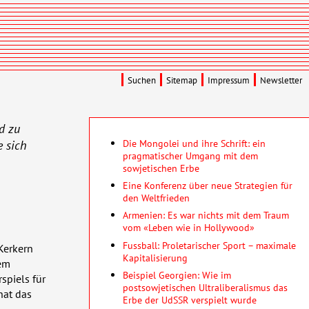
Suchen
Sitemap
Impressum
Newsletter
d zu
Die Mongolei und ihre Schrift: ein
e sich
pragmatischer Umgang mit dem
sowjetischen Erbe
Eine Konferenz über neue Strategien für
den Weltfrieden
Armenien: Es war nichts mit dem Traum
vom «Leben wie in Hollywood»
Fussball: Proletarischer Sport – maximale
Kerkern
Kapitalisierung
em
Beispiel Georgien: Wie im
spiels für
postsowjetischen Ultraliberalismus das
hat das
Erbe der UdSSR verspielt wurde