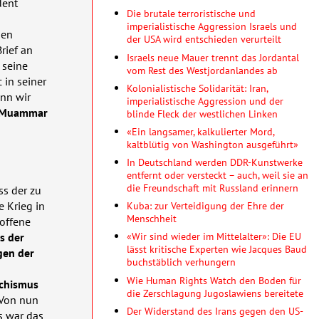
dent
Die brutale terroristische und
imperialistische Aggression Israels und
hen
der USA wird entschieden verurteilt
rief an
Israels neue Mauer trennt das Jordantal
 seine
vom Rest des Westjordanlandes ab
 in seiner
Kolonialistische Solidarität: Iran,
enn wir
imperialistische Aggression und der
Muammar
blinde Fleck der westlichen Linken
«Ein langsamer, kalkulierter Mord,
kaltblütig von Washington ausgeführt»
In Deutschland werden DDR-Kunstwerke
entfernt oder versteckt – auch, weil sie an
die Freundschaft mit Russland erinnern
ss der zu
e Krieg in
Kuba: zur Verteidigung der Ehre der
Menschheit
 offene
«Wir sind wieder im Mittelalter»: Die EU
s der
lässt kritische Experten wie Jacques Baud
gen der
buchstäblich verhungern
Wie Human Rights Watch den Boden für
schismus
die Zerschlagung Jugoslawiens bereitete
 Von nun
Der Widerstand des Irans gegen den US-
s war das