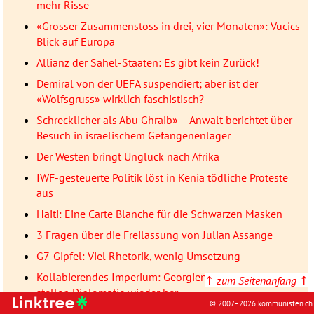
mehr Risse
«Grosser Zusammenstoss in drei, vier Monaten»: Vucics
Blick auf Europa
Allianz der Sahel-Staaten: Es gibt kein Zurück!
Demiral von der UEFA suspendiert; aber ist der
«Wolfsgruss» wirklich faschistisch?
Schrecklicher als Abu Ghraib» – Anwalt berichtet über
Besuch in israelischem Gefangenenlager
Der Westen bringt Unglück nach Afrika
IWF-gesteuerte Politik löst in Kenia tödliche Proteste
aus
Haiti: Eine Carte Blanche für die Schwarzen Masken
3 Fragen über die Freilassung von Julian Assange
G7-Gipfel: Viel Rhetorik, wenig Umsetzung
Kollabierendes Imperium: Georgien und Russland
↑
zum Seitenanfang
↑
stellen Diplomatie wieder her
© 2007–2026 kommunisten.ch
«Wie ist es zu rechtfertigen, für 4 Menschen über 200