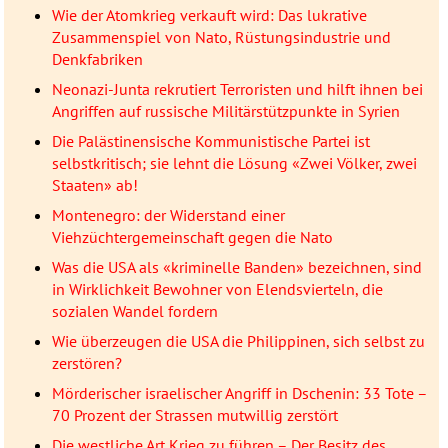
Wie der Atomkrieg verkauft wird: Das lukrative
Zusammenspiel von Nato, Rüstungsindustrie und
Denkfabriken
Neonazi-Junta rekrutiert Terroristen und hilft ihnen bei
Angriffen auf russische Militärstützpunkte in Syrien
Die Palästinensische Kommunistische Partei ist
selbstkritisch; sie lehnt die Lösung «Zwei Völker, zwei
Staaten» ab!
Montenegro: der Widerstand einer
Viehzüchtergemeinschaft gegen die Nato
Was die USA als «kriminelle Banden» bezeichnen, sind
in Wirklichkeit Bewohner von Elendsvierteln, die
sozialen Wandel fordern
Wie überzeugen die USA die Philippinen, sich selbst zu
zerstören?
Mörderischer israelischer Angriff in Dschenin: 33 Tote –
70 Prozent der Strassen mutwillig zerstört
Die westliche Art Krieg zu führen – Der Besitz des