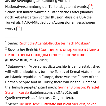
als die Beteiligung am Golfkrieg von der
11
Nationalversammlung der Türkei abgelehnt wurde.[
]
Schon seit Jahren warnt die Patriotische Partei (damals
noch: Arbeiterpartei) vor der Illusion, dass die
USA
die
Türkei als
NATO
-Mitglied von Aggressionen verschonen
12
würde.[
]
________
1
Siehe:
Reicht die Atlantik-Brücke bis nach Moskau?
2
Russischer Bericht:
Сравнивать операцию в Ливии
с крестовым походом нельзя – политолог
(rusnovosti.ru, 21.03.2011)
3
Satanowskij: “A personal dictatorship is being established
will will undoubtedly turn the Turkey of Kemal Ataturk into
an Islamic republic. In Europe, there was the Führer of the
German people and in Turkey, there will be the Fuhrer of
the Turkish people.” Zitiert nach:
Gunnar Bjornson: Parallel
State in Russia
(katehon.com, 27.07.2016; mit
Quellenverweis auf den russ. Originaltext).
4
Siehe:
Die russische Luftwaffe hat nicht viel Zeit, bevor