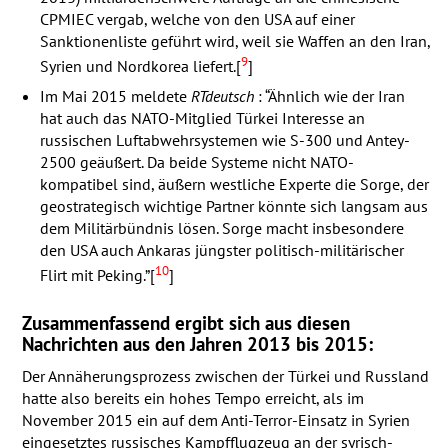
CPMIEC
vergab, welche von den
USA
auf einer
Sanktionenliste geführt wird, weil sie Waffen an den Iran,
9
Syrien und Nordkorea liefert.[
]
Im Mai 2015 meldete
RTdeutsch
: “Ähnlich wie der Iran
hat auch das
NATO
-Mitglied Türkei Interesse an
russischen Luftabwehrsystemen wie S-300 und Antey-
2500 geäußert. Da beide Systeme nicht
NATO
-
kompatibel sind, äußern westliche Experte die Sorge, der
geostrategisch wichtige Partner könnte sich langsam aus
dem Militärbündnis lösen. Sorge macht insbesondere
den
USA
auch Ankaras jüngster politisch-militärischer
10
Flirt mit Peking.”[
]
Zusammenfassend ergibt sich aus diesen
Nachrichten aus den Jahren 2013 bis 2015:
Der Annäherungsprozess zwischen der Türkei und Russland
hatte also bereits ein hohes Tempo erreicht, als im
November 2015 ein auf dem Anti-Terror-Einsatz in Syrien
eingesetztes russisches Kampfflugzeug an der syrisch-