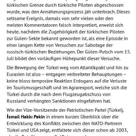
türkischen Grenze durch türkische Piloten abgeschossen
wurde, was den Annäherungsprozess jäh unterbrach. Dieses
seltsame Ereignis, damals von sehr vielen oder den
meisten Kommentatoren falsch interpretiert, erweist sich
heute, nachdem die Zugehörigkeit der türkischen Piloten
zur Gülen-Sekte bekannt geworden ist, als eine Episode in
einer langen Kette von Versuchen zur Sabotage der
russisch-türkischen Beziehungen. Der Gülen-Putsch vom 15.
Juli bildet den vorläufigen Höhepunkt dieser Versuche.
Die Bewegung der Türkei weg vom Atlantikpakt und hin zu
Eurasien ist also – entgegen verbreiteter Behauptungen –
keine bloss temporäre Reaktion Erdogans auf die Verluste
im Tourismusgeschäft und im Agrarexport, welche sich die
Türkei durch die nach dem Flugzeugabschuss von
Russland verhängten Sanktionen eingefahren hat.
Wie der Vize-Vorsitzende der Patriotischen Partei (Türkei),
İsmail Hakkı Pekin
in einem kurzen Überblick über die
Entwicklung des Konflikts zwischen den
NATO
-Partnern
Türkei und
USA
zeigt, entfaltete sich dieser schon ab 2003,