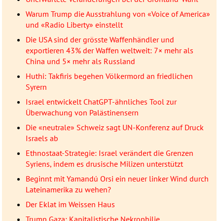
Warum Trump die Ausstrahlung von «Voice of America»
und «Radio Liberty» einstellt
Die USA sind der grösste Waffenhändler und
exportieren 43% der Waffen weltweit: 7× mehr als
China und 5× mehr als Russland
Huthi: Takfiris begehen Völkermord an friedlichen
Syrern
Israel entwickelt ChatGPT-ähnliches Tool zur
Überwachung von Palästinensern
Die «neutrale» Schweiz sagt UN-Konferenz auf Druck
Israels ab
Ethnostaat-Strategie: Israel verändert die Grenzen
Syriens, indem es drusische Milizen unterstützt
Beginnt mit Yamandú Orsi ein neuer linker Wind durch
Lateinamerika zu wehen?
Der Eklat im Weissen Haus
Trump Gaza: Kapitalistische Nekrophilie