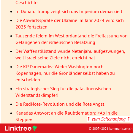
Geschichte
In Donald Trump zeigt sich das Imperium demaskiert
Die Abwärtsspirale der Ukraine im Jahr 2024 wird sich
2025 fortsetzen
Tausende feiern im Westjordanland die Freilassung von
Gefangenen der israelischen Besatzung
Der Waffenstillstand wurde Netanjahu aufgezwungen,
weil Israel seine Ziele nicht erreicht hat
Die KP Dänemarks: Weder Washington noch
Kopenhagen, nur die Grönländer selbst haben zu
entscheiden!
Ein strategischer Sieg für die palästinensischen
Widerstandskämpfer!
Die RedNote-Revolution und die Rote Angst
Kanadas Antwort an die Raubtiernation: «Ab in die
↑
zum Seitenanfang
↑
Steppe»
Donald Trump erklärt der Nato den Krieg
© 2007–2026 kommunisten.ch