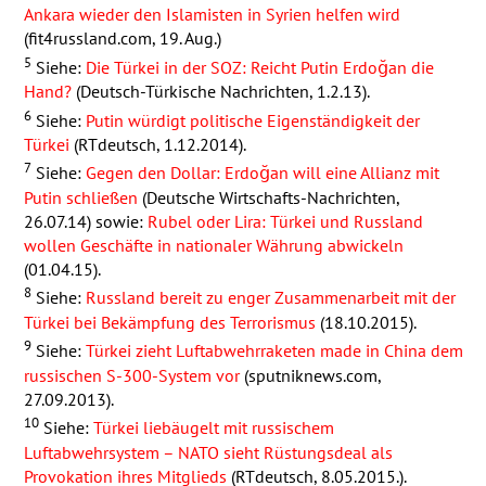
Ankara wieder den Islamisten in Syrien helfen wird
(fit4russland.com, 19. Aug.)
5
Siehe:
Die Türkei in der
SOZ
: Reicht Putin Erdoğan die
Hand?
(Deutsch-Türkische Nachrichten, 1.2.13).
6
Siehe:
Putin würdigt politische Eigenständigkeit der
Türkei
(RTdeutsch, 1.12.2014).
7
Siehe:
Gegen den Dollar: Erdoğan will eine Allianz mit
Putin schließen
(Deutsche Wirtschafts-Nachrichten,
26.07.14) sowie:
Rubel oder Lira: Türkei und Russland
wollen Geschäfte in nationaler Währung abwickeln
(01.04.15).
8
Siehe:
Russland bereit zu enger Zusammenarbeit mit der
Türkei bei Bekämpfung des Terrorismus
(18.10.2015).
9
Siehe:
Türkei zieht Luftabwehrraketen made in China dem
russischen S-300-System vor
(sputniknews.com,
27.09.2013).
10
Siehe:
Türkei liebäugelt mit russischem
Luftabwehrsystem –
NATO
sieht Rüstungsdeal als
Provokation ihres Mitglieds
(RTdeutsch, 8.05.2015.).