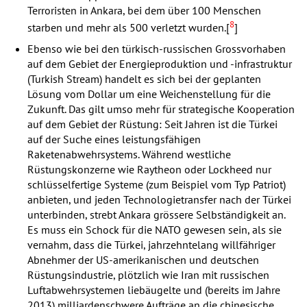
Terroristen in Ankara, bei dem über 100 Menschen
8
starben und mehr als 500 verletzt wurden.[
]
Ebenso wie bei den türkisch-russischen Grossvorhaben
auf dem Gebiet der Energieproduktion und -infrastruktur
(Turkish Stream) handelt es sich bei der geplanten
Lösung vom Dollar um eine Weichenstellung für die
Zukunft. Das gilt umso mehr für strategische Kooperation
auf dem Gebiet der Rüstung: Seit Jahren ist die Türkei
auf der Suche eines leistungsfähigen
Raketenabwehrsystems. Während westliche
Rüstungskonzerne wie Raytheon oder Lockheed nur
schlüsselfertige Systeme (zum Beispiel vom Typ Patriot)
anbieten, und jeden Technologietransfer nach der Türkei
unterbinden, strebt Ankara grössere Selbständigkeit an.
Es muss ein Schock für die
NATO
gewesen sein, als sie
vernahm, dass die Türkei, jahrzehntelang willfähriger
Abnehmer der US-amerikanischen und deutschen
Rüstungsindustrie, plötzlich wie Iran mit russischen
Luftabwehrsystemen liebäugelte und (bereits im Jahre
2013) milliardenschwere Aufträge an die chinesische