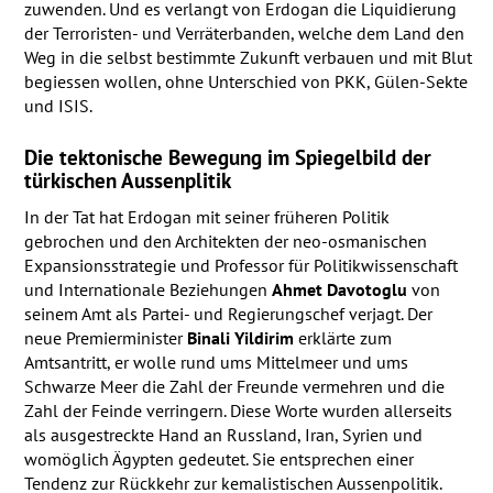
zuwenden. Und es verlangt von Erdogan die Liquidierung
der Terroristen- und Verräterbanden, welche dem Land den
Weg in die selbst bestimmte Zukunft verbauen und mit Blut
begiessen wollen, ohne Unterschied von
PKK
, Gülen-Sekte
und
ISIS
.
Die tektonische Bewegung im Spiegelbild der
türkischen Aussenplitik
In der Tat hat Erdogan mit seiner früheren Politik
gebrochen und den Architekten der neo-osmanischen
Expansionsstrategie und Professor für Politikwissenschaft
und Internationale Beziehungen
Ahmet Davotoglu
von
seinem Amt als Partei- und Regierungschef verjagt. Der
neue Premierminister
Binali Yildirim
erklärte zum
Amtsantritt, er wolle rund ums Mittelmeer und ums
Schwarze Meer die Zahl der Freunde vermehren und die
Zahl der Feinde verringern. Diese Worte wurden allerseits
als ausgestreckte Hand an Russland, Iran, Syrien und
womöglich Ägypten gedeutet. Sie entsprechen einer
Tendenz zur Rückkehr zur kemalistischen Aussenpolitik.