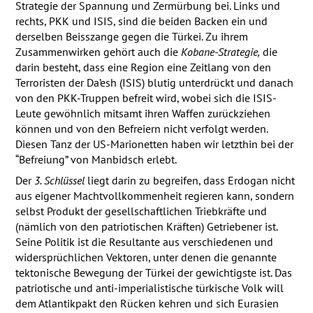
Strategie der Spannung und Zermürbung bei. Links und
rechts,
PKK
und
ISIS
, sind die beiden Backen ein und
derselben Beisszange gegen die Türkei. Zu ihrem
Zusammenwirken gehört auch die
Kobane-Strategie,
die
darin besteht, dass eine Region eine Zeitlang von den
Terroristen der Da’esh (
ISIS
) blutig unterdrückt und danach
von den
PKK
-Truppen befreit wird, wobei sich die
ISIS
-
Leute gewöhnlich mitsamt ihren Waffen zurückziehen
können und von den Befreiern nicht verfolgt werden.
Diesen Tanz der US-Marionetten haben wir letzthin bei der
“Befreiung” von Manbidsch erlebt.
Der
3. Schlüssel
liegt darin zu begreifen, dass Erdogan nicht
aus eigener Machtvollkommenheit regieren kann, sondern
selbst Produkt der gesellschaftlichen Triebkräfte und
(nämlich von den patriotischen Kräften) Getriebener ist.
Seine Politik ist die Resultante aus verschiedenen und
widersprüchlichen Vektoren, unter denen die genannte
tektonische Bewegung der Türkei der gewichtigste ist. Das
patriotische und anti-imperialistische türkische Volk will
dem Atlantikpakt den Rücken kehren und sich Eurasien