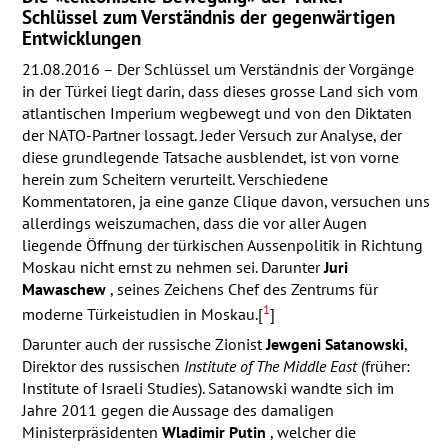
Schlüssel zum Verständnis der gegenwärtigen
Entwicklungen
21.08.2016 – Der Schlüssel um Verständnis der Vorgänge
in der Türkei liegt darin, dass dieses grosse Land sich vom
atlantischen Imperium wegbewegt und von den Diktaten
der
NATO
-Partner lossagt. Jeder Versuch zur Analyse, der
diese grundlegende Tatsache ausblendet, ist von vorne
herein zum Scheitern verurteilt. Verschiedene
Kommentatoren, ja eine ganze Clique davon, versuchen uns
allerdings weiszumachen, dass die vor aller Augen
liegende Öffnung der türkischen Aussenpolitik in Richtung
Moskau nicht ernst zu nehmen sei. Darunter
Juri
Mawaschew
, seines Zeichens Chef des Zentrums für
1
moderne Türkeistudien in Moskau.[
]
Darunter auch der russische Zionist
Jewgeni Satanowski
,
Direktor des russischen
Institute of The Middle East
(früher:
Institute of Israeli Studies). Satanowski wandte sich im
Jahre 2011 gegen die Aussage des damaligen
Ministerpräsidenten
Wladimir Putin
, welcher die