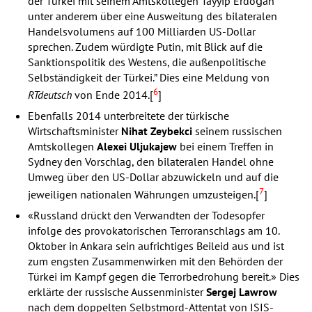
der Türkei mit seinem Amtskollegen Tayyip Erdoğan
unter anderem über eine Ausweitung des bilateralen
Handelsvolumens auf 100 Milliarden US-Dollar
sprechen. Zudem würdigte Putin, mit Blick auf die
Sanktionspolitik des Westens, die außenpolitische
Selbständigkeit der Türkei.” Dies eine Meldung von
6
RTdeutsch
von Ende 2014.[
]
Ebenfalls 2014 unterbreitete der türkische
Wirtschaftsminister
Nihat Zeybekci
seinem russischen
Amtskollegen
Alexei Uljukajew
bei einem Treffen in
Sydney den Vorschlag, den bilateralen Handel ohne
Umweg über den US-Dollar abzuwickeln und auf die
7
jeweiligen nationalen Währungen umzusteigen.[
]
«Russland drückt den Verwandten der Todesopfer
infolge des provokatorischen Terroranschlags am 10.
Oktober in Ankara sein aufrichtiges Beileid aus und ist
zum engsten Zusammenwirken mit den Behörden der
Türkei im Kampf gegen die Terrorbedrohung bereit.» Dies
erklärte der russische Aussenminister
Sergej Lawrow
nach dem doppelten Selbstmord-Attentat von
ISIS
-