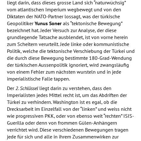
liegt darin, dass dieses grosse Land sich “naturwüchsig”
vom atlantischen Imperium wegbewegt und von den
Diktaten der
NATO
-Partner lossagt, was der türkische
Geopolitiker
Yunus Soner
als “tektonische Bewegung”
bezeichnet hat. Jeder Versuch zur Analyse, der diese
grundlegende Tatsache ausblendet, ist von vorne herein
zum Scheitern verurteilt. Jede linke oder kommunistische
Politik, welche die tektonische Verschiebung der Türkei und
die durch diese Bewegung bestimmte 180-Grad-Wendung
der türkischen Aussenpolitik ignoriert, wird zwangsläufig
von einem Fehler zum nächsten wursteln und in jede
imperialistische Falle tappen.
Der
2. Schlüssel
liegt darin zu verstehen, dass den
Imperialisten jedes Mittel recht ist, um das Abdriften der
Türkei zu verhindern. Washington ist es egal, ob die
Drecksarbeit im Einzelfall von der “linken” und weiss nicht
wie progressiven
PKK
, oder von ebenso weit “rechten”
ISIS
-
Guerilla oder denn von frommen Gülen-Anhängern
verrichtet wird. Diese verschiedenen Bewegungen tragen
jede für sich und alle in ihrem Zusammenwirken zur