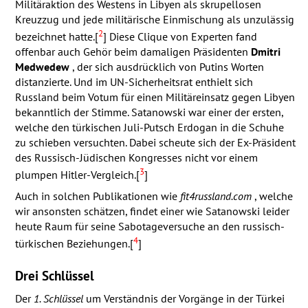
Militäraktion des Westens in Libyen als skrupellosen
Kreuzzug und jede militärische Einmischung als unzulässig
2
bezeichnet hatte.[
] Diese Clique von Experten fand
offenbar auch Gehör beim damaligen Präsidenten
Dmitri
Medwedew
, der sich ausdrücklich von Putins Worten
distanzierte. Und im UN-Sicherheitsrat enthielt sich
Russland beim Votum für einen Militäreinsatz gegen Libyen
bekanntlich der Stimme. Satanowski war einer der ersten,
welche den türkischen Juli-Putsch Erdogan in die Schuhe
zu schieben versuchten. Dabei scheute sich der Ex-Präsident
des Russisch-Jüdischen Kongresses nicht vor einem
3
plumpen Hitler-Vergleich.[
]
Auch in solchen Publikationen wie
fit4russland.com
, welche
wir ansonsten schätzen, findet einer wie Satanowski leider
heute Raum für seine Sabotageversuche an den russisch-
4
türkischen Beziehungen.[
]
Drei Schlüssel
Der
1. Schlüssel
um Verständnis der Vorgänge in der Türkei