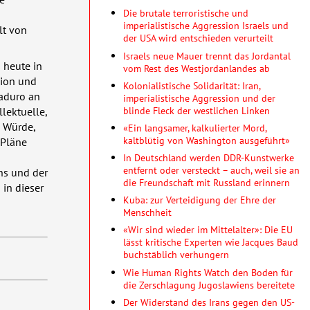
Die brutale terroristische und
imperialistische Aggression Israels und
lt von
der USA wird entschieden verurteilt
Israels neue Mauer trennt das Jordantal
s heute in
vom Rest des Westjordanlandes ab
gion und
Kolonialistische Solidarität: Iran,
Maduro an
imperialistische Aggression und der
blinde Fleck der westlichen Linken
lektuelle,
, Würde,
«Ein langsamer, kalkulierter Mord,
kaltblütig von Washington ausgeführt»
 Pläne
In Deutschland werden DDR-Kunstwerke
entfernt oder versteckt – auch, weil sie an
ns und der
die Freundschaft mit Russland erinnern
in dieser
Kuba: zur Verteidigung der Ehre der
Menschheit
«Wir sind wieder im Mittelalter»: Die EU
lässt kritische Experten wie Jacques Baud
buchstäblich verhungern
Wie Human Rights Watch den Boden für
die Zerschlagung Jugoslawiens bereitete
Der Widerstand des Irans gegen den US-