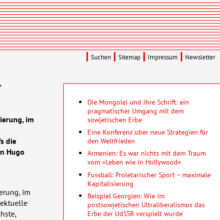
Suchen
Sitemap
Impressum
Newsletter
r
Die Mongolei und ihre Schrift: ein
pragmatischer Umgang mit dem
ierung, im
sowjetischen Erbe
Eine Konferenz über neue Strategien für
s die
den Weltfrieden
on Hugo
Armenien: Es war nichts mit dem Traum
vom «Leben wie in Hollywood»
Fussball: Proletarischer Sport – maximale
Kapitalisierung
erung, im
Beispiel Georgien: Wie im
lektuelle
postsowjetischen Ultraliberalismus das
Erbe der UdSSR verspielt wurde
hste,