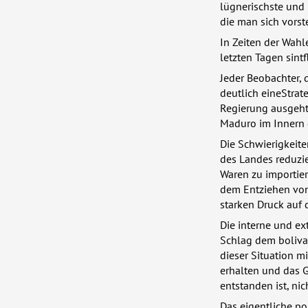
lügnerischste und
die man sich vorst
In Zeiten der Wahle
letzten Tagen sintf
Jeder Beobachter, 
deutlich eineStrat
Regierung ausgeht
Maduro im Innern d
Die Schwierigkeite
des Landes reduzie
Waren zu importier
dem Entziehen von
starken Druck auf 
Die interne und ex
Schlag dem boliva
dieser Situation mi
erhalten und das G
entstanden ist, ni
Das eigentliche po