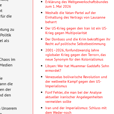
Erklärung des Weltgewerkschaftsbundes
e
zum 1. Mai 2026
nt
Weshalb die Vatan-Partei auf der
für die
Einhaltung des Vertrags von Lausanne
beharrt
Der US-Krieg gegen den Iran ist ein US-
htung zu
Krieg gegen Multipolarität
Politik
Der Donbass und die Krim bekräftigen ihr
l als
Recht auf politische Selbstbestimmung
2001–2026, fünfundzwanzig Jahre
«globaler Krieg gegen den Terror», das
 Chaos im
neue Synonym für den Kolonialismus
 Medien
Libyen: Wer hat Muammar Gaddafis Sohn
ermordet?
Venezuelas bolivarische Revolution und
ie
der weltweite Kampf gegen den US-
dann die
Imperialismus
men der
Fünf Fehler, die man bei der Analyse
nd den
aktueller iranischer Angelegenheiten
vermeiden sollte
Iran und der Imperialismus: Schluss mit
in Unserem
dem Weder-noch
e