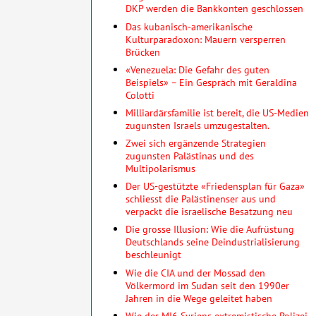
DKP werden die Bankkonten geschlossen
Das kubanisch-amerikanische
Kulturparadoxon: Mauern versperren
Brücken
«Venezuela: Die Gefahr des guten
Beispiels» – Ein Gespräch mit Geraldina
Colotti
Milliardärsfamilie ist bereit, die US-Medien
zugunsten Israels umzugestalten.
Zwei sich ergänzende Strategien
zugunsten Palästinas und des
Multipolarismus
Der US-gestützte «Friedensplan für Gaza»
schliesst die Palästinenser aus und
verpackt die israelische Besatzung neu
Die grosse Illusion: Wie die Aufrüstung
Deutschlands seine Deindustrialisierung
beschleunigt
Wie die CIA und der Mossad den
Völkermord im Sudan seit den 1990er
Jahren in die Wege geleitet haben
Wie der MI6 Syriens extremistische Polizei