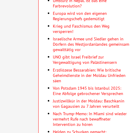
Umsturz in Nepal. Ist das eine
Farbrevolution?
Europa wird von den eigenen
Regierungschefs gedemütigt
Krieg und Faschismus den Weg
versperren!
Israelische Armee und Siedler gehen in
Dörfern des Westjordanlandes gemeinsam
gewalttätig vor
UNO gibt Israel Freibrief zur
Vergewaltigung von Palästinensern
Erzdiözese Bessarabien: Wie britische
Geheimdienste in der Moldau Unfrieden
säen
Von Potsdam 1945 bis Istanbul 2025:
Eine Abfolge gebrochener Versprechen
Justizwillkür in der Moldau: Baschkanin
von Gagausien zu 7 Jahren verurteilt
Nach Trump-Memo: In Miami sind wieder
vermehrt Rufe nach bewaffneter
Intervention zu hören
Helden zu Schurken gemacht: