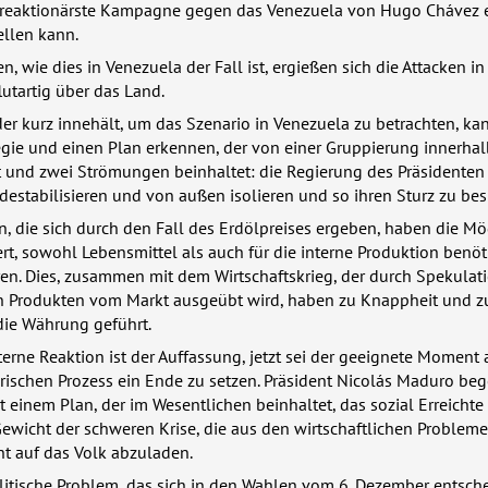
 reaktionärste Kampagne gegen das Venezuela von Hugo Chávez e
ellen kann.
n, wie dies in Venezuela der Fall ist, ergießen sich die Attacken i
lutartig über das Land.
der kurz innehält, um das Szenario in Venezuela zu betrachten, ka
egie und einen Plan erkennen, der von einer Gruppierung innerhal
 und zwei Strömungen beinhaltet: die Regierung des Präsidenten
estabilisieren und von außen isolieren und so ihren Sturz zu bes
n, die sich durch den Fall des Erdölpreises ergeben, haben die Mö
rt, sowohl Lebensmittel als auch für die interne Produktion benöt
en. Dies, zusammen mit dem Wirtschaftskrieg, der durch Spekulat
 Produkten vom Markt ausgeübt wird, haben zu Knappheit und z
die Währung geführt.
terne Reaktion ist der Auffassung, jetzt sei der geeignete Moment 
rischen Prozess ein Ende zu setzen. Präsident Nicolás Maduro be
t einem Plan, der im Wesentlichen beinhaltet, das sozial Erreichte
ewicht der schweren Krise, die aus den wirtschaftlichen Problem
cht auf das Volk abzuladen.
litische Problem, das sich in den Wahlen vom 6. Dezember entsche