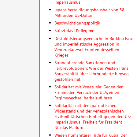
Imperialismus
Japans Verteidigungshaushalt von 58
Milliarden US-Dollar
Beschwichtigungspolitik
Stürzt das US-Regime
Destabilisierungsversuche in Burkina Faso
und imperialistische Aggression in
Venezuela: zwei Fronten desselben
Krieges
Strangulierende Sanktionen und
Farbrevolutionen: Wie der Westen Irans
Souveränität über Jahrhunderte hinweg
gestohlen hat
Solidarität mit Venezuela: Gegen den
kriminellen Versuch der USA, einen
Regimewechsel herbeizuführen
Solidarität mit dem patriotischen
Widerstand und der venezolanischen
zivil-militärischen Einheit gegen den US-
Imperialismus! Freiheit für Präsident
Nicolás Maduro
Wegen humanitärer Hilfe für Kuba: Der