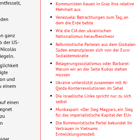
ntfesselt,
Kommunisten bauen in Graz ihre relative
Mehrheit aus
Venezuela: Betrachtungen zum Tag, an
n den
dem die Erde bebte
Wie die CIA den ukrainischen
nn ganz
Nationalismus heraufbeschwor
b der US-
Reformistische Parteien aus dem Globalen
 Nicolás
Süden emanzipieren sich von der Euro-
Sozialdemokratie
iegeln.
Belagerungssozialismus oder Barbarei:
glichkeit
Warum wir an der Seite Kubas stehen
igte
müssen
ion und
Ukraine unterstützt zusammen mit Al-
u einem
Qaida Konterrevolutionen im Sahel
Die israelische Linke spricht nur zu sich
selbst
auf einen
gegnet
Munkaspart: «Der Sieg Magyars, ein Sieg
für das imperialistische Kapital der EU»
 zu
en
Die Kommunistische Partei bekundet ihr
Vertrauen in Vietnams
Entwicklungsmodell
idet,