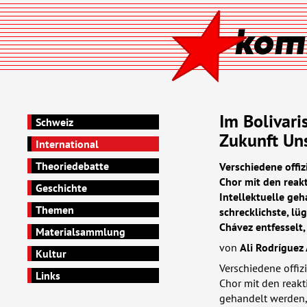
Im Bolivari
Schweiz
Zukunft Un
International
Theoriedebatte
Verschiedene offi
Chor mit den reak
Geschichte
Intellektuelle ge
Themen
schrecklichste, l
Chávez entfesselt,
Materialsammlung
von
Ali Rodríguez
Kultur
Verschiedene offiz
Links
Chor mit den reakt
gehandelt werden,