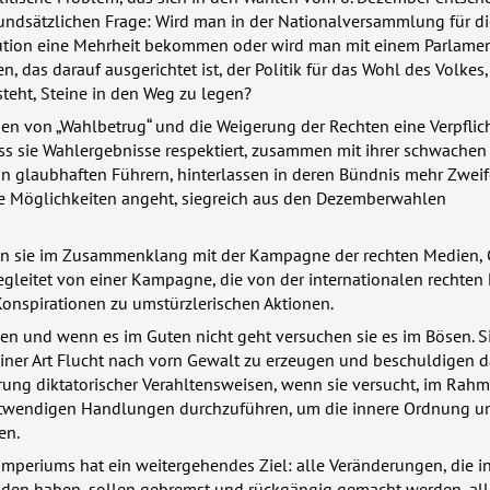
rundsätzlichen Frage: Wird man in der Nationalversammlung für di
ution eine Mehrheit bekommen oder wird man mit einem Parlame
das darauf ausgerichtet ist, der Politik für das Wohl des Volkes, 
teht, Steine in den Weg zu legen?
en von „Wahlbetrug“ und die Weigerung der Rechten eine Verpflic
ss sie Wahlergebnisse respektiert, zusammen mit ihrer schwachen 
 glaubhaften Führern, hinterlassen in deren Bündnis mehr Zweife
ie Möglichkeiten angeht, siegreich aus den Dezemberwahlen
n sie im Zusammenklang mit der Kampagne der rechten Medien,
gleitet von einer Kampagne, die von der internationalen rechten
onspirationen zu umstürzlerischen Aktionen.
en und wenn es im Guten nicht geht versuchen sie es im Bösen. S
einer Art Flucht nach vorn Gewalt zu erzeugen und beschuldigen 
rung diktatorischer Verahltensweisen, wenn sie versucht, im Rah
otwendigen Handlungen durchzuführen, um die innere Ordnung u
en.
Imperiums hat ein weitergehendes Ziel: alle Veränderungen, die 
nden haben, sollen gebremst und rückgängig gemacht werden, all