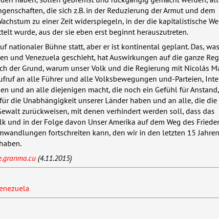
enschaften, die sich z.B. in der Reduzierung der Armut und dem
Wachstum zu einer Zeit widerspiegeln, in der die kapitalistische We
ttelt wurde, aus der sie eben erst beginnt herauszutreten.
f nationaler Bühne statt, aber er ist kontinental geplant. Das, wa
lien und Venezuela geschieht, hat Auswirkungen auf die ganze Re
auch der Grund, warum unser Volk und die Regierung mit Nicolás 
Aufruf an alle Führer und alle Volksbewegungen und-Parteien, Intel
en und an alle diejenigen macht, die noch ein Gefühl für Anstand
 für die Unabhängigkeit unserer Länder haben und an alle, die die
ewalt zurückweisen, mit denen verhindert werden soll, dass das
lk und in der Folge davon Unser Amerika auf dem Weg des Friede
andlungen fortschreiten kann, den wir in den letzten 15 Jahren 
haben.
e.granma.cu
(4.11.2015)
Venezuela