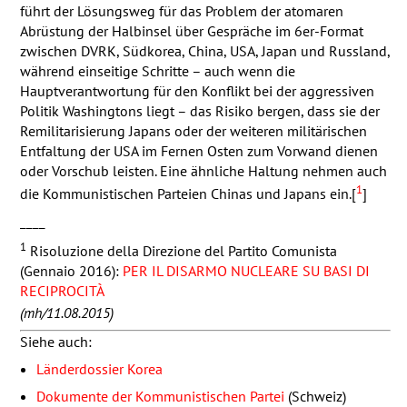
führt der Lösungsweg für das Problem der atomaren
Abrüstung der Halbinsel über Gespräche im 6er-Format
zwischen
DVRK
, Südkorea, China,
USA
, Japan und Russland,
während einseitige Schritte – auch wenn die
Hauptverantwortung für den Konflikt bei der aggressiven
Politik Washingtons liegt – das Risiko bergen, dass sie der
Remilitarisierung Japans oder der weiteren militärischen
Entfaltung der
USA
im Fernen Osten zum Vorwand dienen
oder Vorschub leisten. Eine ähnliche Haltung nehmen auch
1
die Kommunistischen Parteien Chinas und Japans ein.[
]
____
1
Risoluzione della Direzione del Partito Comunista
(Gennaio 2016):
PER
IL
DISARMO
NUCLEARE
SU
BASI
DI
RECIPROCITÀ
(mh/11.08.2015)
Siehe auch:
Länderdossier Korea
Dokumente der Kommunistischen Partei
(Schweiz)