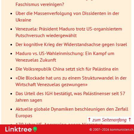
Faschismus vereinigen?
Über die Massenverfolgung von Dissidenten in der
Ukraine
Venezuela: Präsident Maduro trotz US-organisiertem
Putschversuch wiedergewählt
Der kognitive Krieg der Widerstandsachse gegen Israel
Maduro vs. US-Wahleinmischung: Ein Kampf um
Venezuelas Zukunft
Die Volksrepublik China setzt sich für Palästina ein
«Die Blockade hat uns zu einem Strukturwandel in der
Wirtschaft Venezuelas gezwungen»
Das Urteil des IGH bestätigt, was Palästinenser seit 57
Jahren sagen
Aktuelle globale Dynamiken beschleunigen den Zerfall
Europas
↑
zum Seitenanfang
↑
170 Jahre US-Aggression gegen Nicaragua
© 2007–2026 kommunisten.ch
Antisemitismus in Vietnam? Virales Video zeigt nicht