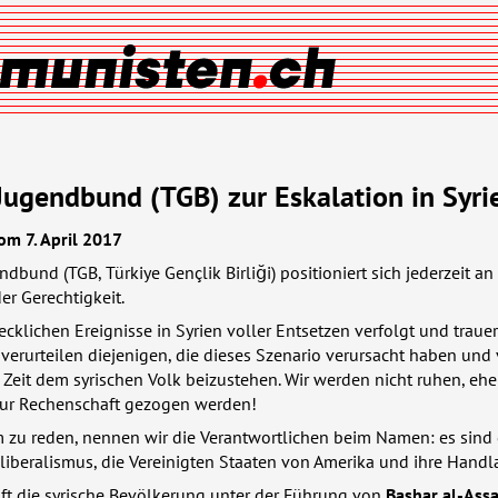
Jugendbund (TGB) zur Eskalation in Syri
om 7. April 2017
endbund (
TGB
, Türkiye Gençlik Birliği) positioniert sich jederzeit an
er Gerechtigkeit.
ecklichen Ereignisse in Syrien voller Entsetzen verfolgt und trau
r verurteilen diejenigen, die dieses Szenario verursacht haben und
 Zeit dem syrischen Volk beizustehen. Wir werden nicht ruhen, ehe
zur Rechenschaft gezogen werden!
 zu reden, nennen wir die Verantwortlichen beim Namen: es sind 
liberalismus, die Vereinigten Staaten von Amerika und ihre Handl
ft die syrische Bevölkerung unter der Führung von
Bashar al-Ass