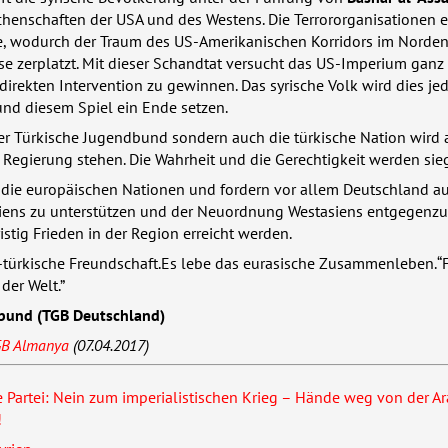
chenschaften der
USA
und des Westens. Die Terrororganisationen e
, wodurch der Traum des US-Amerikanischen Korridors im Norden
se zerplatzt. Mit dieser Schandtat versucht das US-Imperium ganz 
 direkten Intervention zu gewinnen. Das syrische Volk wird dies je
und diesem Spiel ein Ende setzen.
der Türkische Jugendbund sondern auch die türkische Nation wird 
n Regierung stehen. Die Wahrheit und die Gerechtigkeit werden sie
 die europäischen Nationen und fordern vor allem Deutschland au
riens zu unterstützen und der Neuordnung Westasiens entgegenzu
istig Frieden in der Region erreicht werden.
h-türkische Freundschaft. Es lebe das eurasische Zusammenleben. “
der Welt.”
bund (
TGB
Deutschland)
GB
Almanya
(07.04.2017)
Partei: Nein zum imperialistischen Krieg – Hände weg von der A
!