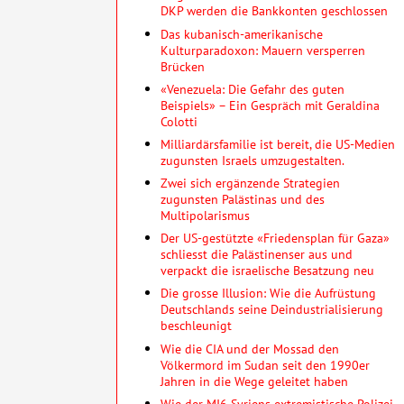
DKP werden die Bankkonten geschlossen
Das kubanisch-amerikanische
Kulturparadoxon: Mauern versperren
Brücken
«Venezuela: Die Gefahr des guten
Beispiels» – Ein Gespräch mit Geraldina
Colotti
Milliardärsfamilie ist bereit, die US-Medien
zugunsten Israels umzugestalten.
Zwei sich ergänzende Strategien
zugunsten Palästinas und des
Multipolarismus
Der US-gestützte «Friedensplan für Gaza»
schliesst die Palästinenser aus und
verpackt die israelische Besatzung neu
Die grosse Illusion: Wie die Aufrüstung
Deutschlands seine Deindustrialisierung
beschleunigt
Wie die CIA und der Mossad den
Völkermord im Sudan seit den 1990er
Jahren in die Wege geleitet haben
Wie der MI6 Syriens extremistische Polizei