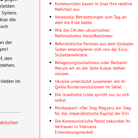
Kommunisten bauen in Graz ihre relative
rleiden
Mehrheit aus
 Syriens
Venezuela: Betrachtungen zum Tag, an
klar die
dem die Erde bebte
doch
Wie die CIA den ukrainischen
Nationalismus heraufbeschwor
an der
Reformistische Parteien aus dem Globalen
gen!
Süden emanzipieren sich von der Euro-
Sozialdemokratie
f, den
Belagerungssozialismus oder Barbarei:
stehen.
Warum wir an der Seite Kubas stehen
müssen
Frieden im
Ukraine unterstützt zusammen mit Al-
Qaida Konterrevolutionen im Sahel
Die israelische Linke spricht nur zu sich
selbst
Munkaspart: «Der Sieg Magyars, ein Sieg
für das imperialistische Kapital der EU»
Die Kommunistische Partei bekundet ihr
rabischen
Vertrauen in Vietnams
Entwicklungsmodell