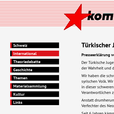
Türkischer 
Schweiz
International
Presseerklärung v
Theoriedebatte
Der Türkische Jug
der Wahrheit und d
Geschichte
Wir haben die schr
Themen
syrischen Volk. Wi
Materialsammlung
in dieser schweren
Verantwortlichen 
Kultur
Anstatt drumherum
Links
Verfechter des Neo
Seit 6 Jahren kämp