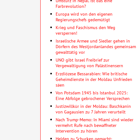
Umsturz in Nepal. Ist das eine
Farbrevolution?
Europa wird von den eigenen
Regierungschefs gedemütigt
Krieg und Faschismus den Weg
versperren!
Israelische Armee und Siedler gehen in
Dörfern des Westjordanlandes gemeinsam
gewalttätig vor
UNO gibt Israel Freibrief zur
Vergewaltigung von Palästinensern
Erzdiözese Bessarabien: Wie britische
Geheimdienste in der Moldau Unfrieden
säen
Von Potsdam 1945 bis Istanbul 2025:
Eine Abfolge gebrochener Versprechen
Justizwillkür in der Moldau: Baschkanin
von Gagausien zu 7 Jahren verurteilt
Nach Trump-Memo: In Miami sind wieder
vermehrt Rufe nach bewaffneter
Intervention zu hören
Helden zu Schurken gemacht: