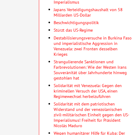
Imperialismus
Japans Verteidigungshaushalt von 58
Milliarden US-Dollar
Beschwichtigungspolitik
Stürzt das US-Regime
Destabilisierungsversuche in Burkina Faso
und imperialistische Aggression in
Venezuela: zwei Fronten desselben
Krieges
Strangulierende Sanktionen und
Farbrevolutionen: Wie der Westen Irans
Souveränität über Jahrhunderte hinweg
gestohlen hat
Solidarität mit Venezuela: Gegen den
kriminellen Versuch der USA, einen
Regimewechsel herbeizuführen
Solidarität mit dem patriotischen
Widerstand und der venezolanischen
zivil-militärischen Einheit gegen den US-
Imperialismus! Freiheit für Präsident
Nicolás Maduro
Wegen humanitärer Hilfe für Kuba: Der