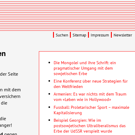
Suchen
Sitemap
Impressum
Newsletter
en
Die Mongolei und ihre Schrift: ein
pragmatischer Umgang mit dem
sowjetischen Erbe
 der Seite
Eine Konferenz über neue Strategien für
den Weltfrieden
ern mit dem
Armenien: Es war nichts mit dem Traum
 versichern
vom «Leben wie in Hollywood»
 die
Fussball: Proletarischer Sport – maximale
Kapitalisierung
die
Beispiel Georgien: Wie im
anger!
postsowjetischen Ultraliberalismus das
Erbe der UdSSR verspielt wurde
ad
gegen