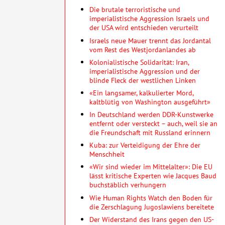
Die brutale terroristische und
imperialistische Aggression Israels und
der USA wird entschieden verurteilt
Israels neue Mauer trennt das Jordantal
vom Rest des Westjordanlandes ab
Kolonialistische Solidarität: Iran,
imperialistische Aggression und der
blinde Fleck der westlichen Linken
«Ein langsamer, kalkulierter Mord,
kaltblütig von Washington ausgeführt»
In Deutschland werden DDR-Kunstwerke
entfernt oder versteckt – auch, weil sie an
die Freundschaft mit Russland erinnern
Kuba: zur Verteidigung der Ehre der
Menschheit
«Wir sind wieder im Mittelalter»: Die EU
lässt kritische Experten wie Jacques Baud
buchstäblich verhungern
Wie Human Rights Watch den Boden für
die Zerschlagung Jugoslawiens bereitete
Der Widerstand des Irans gegen den US-